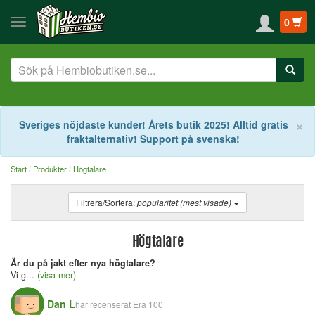
0
S
×
Sveriges nöjdaste kunder! Årets butik 2025! Alltid gratis
fraktalternativ! Support på svenska!
Start
Produkter
Högtalare
Filtrera/Sortera:
popularitet (mest visade)
Högtalare
Är du på jakt efter nya högtalare?
Vi g...
(visa mer)
Dan L
har recenserat
Era 100