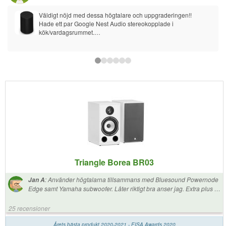
Väldigt nöjd med dessa högtalare och uppgraderingen!!
Hade ett par Google Nest Audio stereokopplade i 
kök/vardagsrummet.
Bytte ut de till ett par ERA 100, grymt lyft för musikupplevelsen!
Allt blev bättre, detaljer, basen, musikaliteten, hela familjen 
uppskattar bytet.
Har inte eller har aldrig tidigare haft någon Sonosprodukt så 
detta var "första försöket" och jag är väldigt nöjd!! Det känns 
verkligen som en kvalitetsprodukt!
Nest Audio är väl kanske inga tuffa konkurrenter men är 
samma kategori av högtalare. De är också välbyggda och tar 
liten plats och är lättplacerade, tycker de är prisvärda.
Dock så spelar ERA 100 skjortan av dem.
Triangle Borea BR03
:
Använder högtalarna tillsammans med Bluesound Powernode
Jan A
Edge samt Yamaha subwoofer. Låter riktigt bra anser jag. Extra plus för
de fina stativen från Triangle som jag köpte till.
25 recensioner
Årets bästa produkt 2020-2021 - EISA Awards 2020