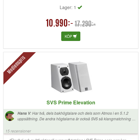
Lager: 1
10.990:-
17.290:-
KÖP
Medlemspris
SVS Prime Elevation
:
Har två, dels bakhögtalare och dels som Atmos i en 5.1.2
Hans V
uppsättning. De andra högtalarna är också SVS så klangmatchning är
helt perfekt. Suveränt ljud som är helt i min smak. Mycket enkla att
sätta upp.
15 recensioner