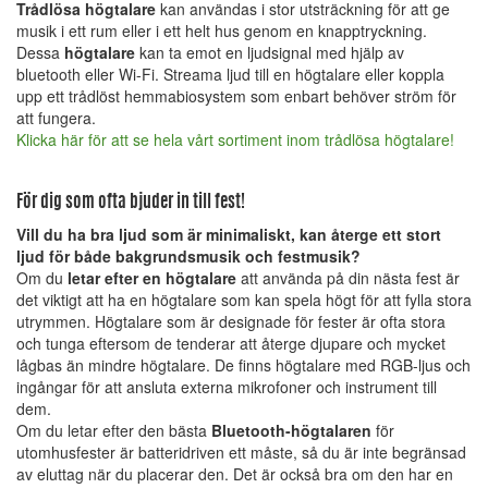
Trådlösa högtalare
kan användas i stor utsträckning för att ge
musik i ett rum eller i ett helt hus genom en knapptryckning.
Dessa
högtalare
kan ta emot en ljudsignal med hjälp av
bluetooth eller Wi-Fi. Streama ljud till en högtalare eller koppla
upp ett trådlöst hemmabiosystem som enbart behöver ström för
att fungera.
Klicka här för att se hela vårt sortiment inom trådlösa högtalare!
För dig som ofta bjuder in till fest!
Vill du ha bra ljud som är minimaliskt, kan återge ett stort
ljud för både bakgrundsmusik och festmusik?
Om du
letar efter en högtalare
att använda på din nästa fest är
det viktigt att ha en högtalare som kan spela högt för att fylla stora
utrymmen. Högtalare som är designade för fester är ofta stora
och tunga eftersom de tenderar att återge djupare och mycket
lågbas än mindre högtalare. De finns högtalare med RGB-ljus och
ingångar för att ansluta externa mikrofoner och instrument till
dem.
Om du letar efter den bästa
Bluetooth-högtalaren
för
utomhusfester är batteridriven ett måste, så du är inte begränsad
av eluttag när du placerar den. Det är också bra om den har en