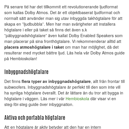
På senare tid har det tillkommit ett revolutionerande ljudformat
som kallas Dolby Atmos. Det är ett objektbaserat ljudformat och
normalt sätt använder man sig utav inbyggda takhögtalare för att
skapa en ”ljudbubbla”. Men har man svårigheter att installera
högtalare i eller på taket så finns det även s.k
”påbyggnadshögtalare” även kallat Dolby Enabled Speakers som
man placerar på sina fronthögtalare. Vi rekommenderar alltid att
placera atmoshögtalare i taket
om man har möjlighet, då det
resulterar med mycket bättre ljud. Läs hela vår Dolby Atmos guide
på Hembioskolan!
Inbyggnadshögtalare
Det finns
flera typer av inbyggnadshögtalare
, allt från frontar till
subwoofers. Inbyggnadshögtalare är perfekt till den som inte vill
ha synliga högtalare överallt. Det är lättare än du tror att bygga in
högtalare i väggen. Läs mer i vår
Hembioskola
där visar vi en
steg-för-steg guide över inbyggnation.
Aktiva och portabla högtalare
Att en högtalare är aktiv betyder att den har en intern