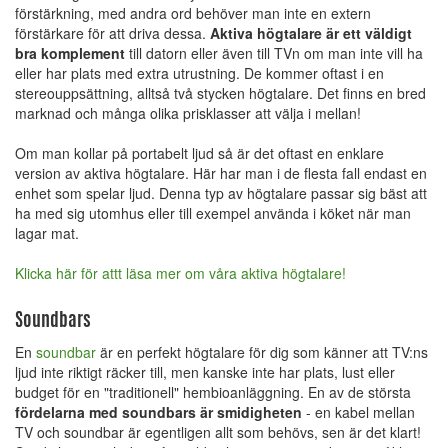
förstärkning, med andra ord behöver man inte en extern
förstärkare för att driva dessa.
Aktiva högtalare är ett väldigt
bra komplement
till datorn eller även till TVn om man inte vill ha
eller har plats med extra utrustning. De kommer oftast i en
stereouppsättning, alltså två stycken högtalare. Det finns en bred
marknad och många olika prisklasser att välja i mellan!
Om man kollar på portabelt ljud så är det oftast en enklare
version av aktiva högtalare. Här har man i de flesta fall endast en
enhet som spelar ljud. Denna typ av högtalare passar sig bäst att
ha med sig utomhus eller till exempel använda i köket när man
lagar mat.
Klicka här för attt läsa mer om våra aktiva högtalare!
Soundbars
En
soundbar
är en perfekt högtalare för dig som känner att TV:ns
ljud inte riktigt räcker till, men kanske inte har plats, lust eller
budget för en "traditionell" hembioanläggning. En av de största
fördelarna med soundbars är smidigheten
- en kabel mellan
TV och soundbar är egentligen allt som behövs, sen är det klart!