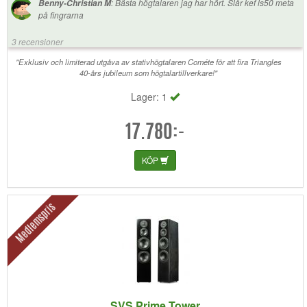
:
Bästa högtalaren jag har hört. Slår kef ls50 meta
Benny-Christian M
på fingrarna
3 recensioner
"Exklusiv och limiterad utgåva av stativhögtalaren Cométe för att fira Triangles
40-års jubileum som högtalartillverkare!"
Lager: 1
17.780:-
KÖP
Medlemspris
SVS Prime Tower