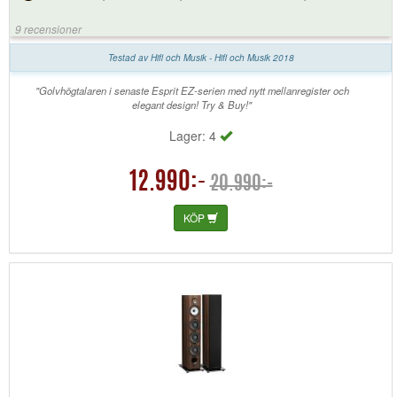
hembiobutiken att dessa högtalare skulle passa mig och mina
önskemål bra. Detta har de redan gjort, trotts att de ännu inte alls är
9 recensioner
inspelade, de har ett luftigt och väldigt rent ljud. Det viktiga är dock att
ljudet inte alls känns ansträngt, vilket gör att man kan lyssna länge
Testad av Hifi och Musik - Hifi och Musik 2018
utan trötta ut öronen. Högtalarna drivs med produkter från Emotiva
"slutsteg" samt Yamaha receiver. Jag är en nöjd kund som tidigare har
"Golvhögtalaren i senaste Esprit EZ-serien med nytt mellanregister och
köpt en del från Hembiobutiken.
elegant design! Try & Buy!"
Lager: 4
12.990:-
20.990:-
KÖP