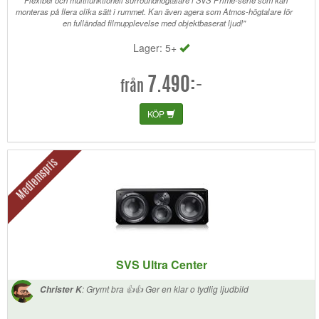
"Flexibel och multifunktionell surroundhögtalare i SVS Prime-serie som kan
monteras på flera olika sätt i rummet. Kan även agera som Atmos-högtalare för
en fulländad filmupplevelse med objektbaserat ljud!"
Lager: 5+
7.490:-
från
KÖP
Medlemspris
SVS Ultra Center
:
Grymt bra 👍👍 Ger en klar o tydlig ljudbild
Christer K