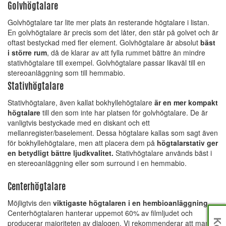
Golvhögtalare
Golvhögtalare tar lite mer plats än resterande högtalare i listan.
En golvhögtalare är precis som det låter, den står på golvet och är
oftast bestyckad med fler element. Golvhögtalare är absolut
bäst
i större rum
, då de klarar av att fylla rummet bättre än mindre
stativhögtalare till exempel. Golvhögtalare passar likaväl till en
stereoanläggning som till hemmabio.
Stativhögtalare
Stativhögtalare, även kallat bokhyllehögtalare
är en mer kompakt
högtalare
till den som inte har platsen för golvhögtalare. De är
vanligtvis bestyckade med en diskant och ett
mellanregister/baselement. Dessa högtalare kallas som sagt även
för bokhyllehögtalare, men att placera dem på
högtalarstativ ger
en betydligt bättre ljudkvalitet.
Stativhögtalare används bäst i
en stereoanläggning eller som surround i en hemmabio.
Centerhögtalare
Möjligtvis den
viktigaste högtalaren i en hembioanläggning
.
Centerhögtalaren hanterar uppemot 60% av filmljudet och
producerar majoriteten av dialogen. Vi rekommenderar att man i