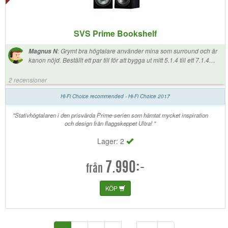
SVS Prime Bookshelf
:
Grymt bra högtalare använder mina som surround och är
Magnus N
kanon nöjd. Beställt ett par till för att bygga ut mitt 5.1.4 till ett 7.1.4
dolby atmos uppsättning.
2 recensioner
Hi-Fi Choice recommended - Hi-Fi Choice 2017
"Stativhögtalaren i den prisvärda Prime-serien som hämtat mycket inspiration
och design från flaggskeppet Ultra! "
Lager: 2
7.990:-
från
KÖP