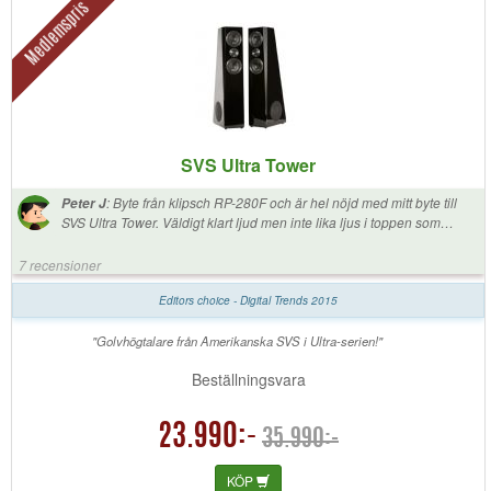
Medlemspris
SVS Ultra Tower
:
Byte från klipsch RP-280F och är hel nöjd med mitt byte till
Peter J
SVS Ultra Tower. Väldigt klart ljud men inte lika ljus i toppen som
klipsch högtalarna. Ljudet är väldigt mastigt har ett väldigt bra tryck
ångrar absolut inte mitt köp. Har ni möjlighet så åk och provlyssna
7 recensioner
dom.
Editors choice - Digital Trends 2015
"Golvhögtalare från Amerikanska SVS i Ultra-serien!"
Beställningsvara
23.990:-
35.990:-
KÖP