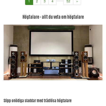
(current)
1
2
3
4
52
»
Högtalare - allt du veta om högtalare
Slipp onödiga sladdar med trådlösa högtalare