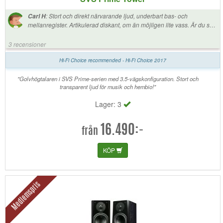
:
Stort och direkt närvarande ljud, underbart bas- och
Carl H
mellanregister. Artikulerad diskant, om än möjligen lite vass. Är du som
jag film- och orkestermusikintresserad kan jag inom denna prisklass
inte annat än varmt rekommendera dessa högtalare! Jag kom på mig
3 recensioner
själv med att bara stå och le under första körningen, toppkvalitet! //Stort
tack till kundsupporten Patrik som ledde mig in på SVS-högtalarna!
Hi-Fi Choice recommended - Hi-Fi Choice 2017
"Golvhögtalaren i SVS Prime-serien med 3.5-vägskonfiguration. Stort och
transparent ljud för musik och hembio!"
Lager: 3
16.490:-
från
KÖP
Medlemspris