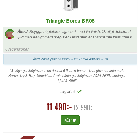
Triangle Borea BR08
:
Snygga högtalare i light oak med fin finish. Otroligt detaljerat
Åke J
ljud med härligt mellanregister. Diskanten är absolut inte vass utan klar
och tydlig. Basen är inte alltför stark som jag trodde, den är precis
lagom för mig. Bara lyssnat i 15-20 minuter och det som märks
6 recensioner
tydligast är hur bra alla röster, trummor och stränginstrument låter.
Återkommer senare med fler synpunkter.
Årets bästa produkt 2020-2021 - EISA Awards 2020
"3-vägs golvhögtalare med dubbla 6.5 tums basar i Triangles senaste serie
Borea. Try & Buy. Utsedd till Årets bästa golvhögtalare 2024-2025 i tidningen
Ljud & Bild!"
Lager: 5
11.490:-
12.990:-
KÖP