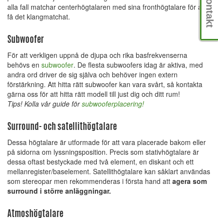
Kontakt
alla fall matchar centerhögtalaren med sina fronthögtalare för att
få det klangmatchat.
Subwoofer
För att verkligen uppnå de djupa och rika basfrekvenserna
behövs en
subwoofer
. De flesta subwoofers idag är aktiva, med
andra ord driver de sig själva och behöver ingen extern
förstärkning. Att hitta rätt subwoofer kan vara svårt, så kontakta
gärna oss för att hitta rätt modell till just dig och ditt rum!
Tips! Kolla vår guide för
subwooferplacering!
Surround- och satellithögtalare
Dessa högtalare är utformade för att vara placerade bakom eller
på sidorna om lyssningsposition. Precis som stativhögtalare är
dessa oftast bestyckade med två element, en diskant och ett
mellanregister/baselement. Satellithögtalare kan såklart användas
som stereopar men rekommenderas i första hand att
agera som
surround i större anläggningar.
Atmoshögtalare