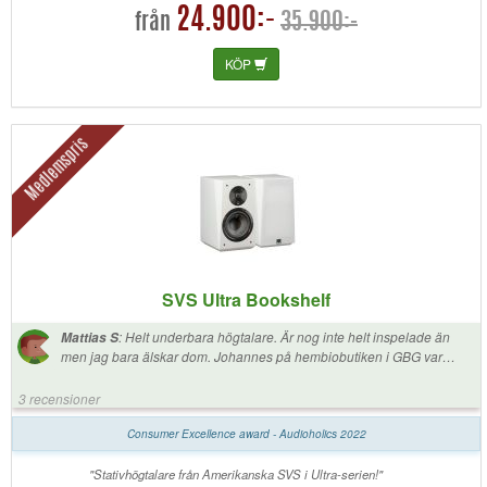
24.900:-
35.900:-
från
KÖP
Medlemspris
SVS Ultra Bookshelf
:
Helt underbara högtalare. Är nog inte helt inspelade än
Mattias S
men jag bara älskar dom. Johannes på hembiobutiken i GBG var
också väldigt hjälpsam. Jag köpte ultra bookshelfs tillsammans med
ultra surround, prime center, prime elevations samt två pb-1000
3 recensioner
subwoofers. Jag har fått det jag letade efter, låter verkligen som all
action händer i mitt vardagsrum och riktigt verklighetstroget och när
Consumer Excellence award - Audioholics 2022
man lyssnar på musik låter det helt fantastiskt också. Kunde inte vara
mer nöjd. För att inte tala om att de är väldigt snygga också, särkilt i
"Stativhögtalare från Amerikanska SVS i Ultra-serien!"
svart högblankt som jag valde, älskar dom.