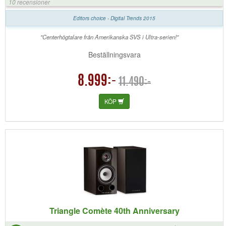
10 recensioner
Editors choice - Digital Trends 2015
"Centerhögtalare från Amerikanska SVS i Ultra-serien!"
Beställningsvara
8.999:-
11.490:-
KÖP
Triangle Comète 40th Anniversary