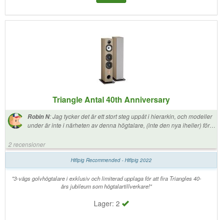
Triangle Antal 40th Anniversary
:
Jag tycker det är ett stort steg uppåt i hierarkin, och modeller
Robin N
under är inte i närheten av denna högtalare, (inte den nya iheller) för
att i mitt tycke: Spelar denna högtalare mer öppet mer detaljerat, och
skapar en större känsla. För detta kampanjpris, så hade jag inte ens
2 recensioner
funderat på något annat! Jag äger själv stativarna. Men jag blev
förvånad av att de är relativt små, men stort ljud. Jag kan definitivt
Hifipig Recommended - Hifipig 2022
rekommendera dessa, de är denna nivån man måste nå om man ska
få riktig triangle prestanda, allt vad de är kända för, rösten känslan osv
"3-vägs golvhögtalare i exklusiv och limiterad upplaga för att fira Triangles 40-
enligt mig.
års jubileum som högtalartillverkare!"
Lager: 2