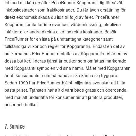
fel med ditt köp ersätter PriceRunner Köpgaranti dig för såväl
inköpskostnader som fraktkostnader. Du får även ersättning för
direkt ekonomisk skada du lidit till följd av felet. PriceRunner
Köpgaranti omfattar inte eventuell värdeminskning, uteblivna
intäkter eller andra direkta eller indirekta kostnader. Besök
PriceRunner för en lista på undtantagna kategorier samt
fullständiga villkor och regler för Köpgarantin. Endast en del av
butikerna hos PriceRunner omfattas av Köpgarantin. Vi är en av
dessa butiker. I deras tjänst är butiker som omfattas markerade
med Köpgaranti-symbolen vid sina namn. Målet med Köpgarantin
är att konsumenter som näthandlar ska känna sig tryggare.
Sedan 1999 har PriceRunner hjälpt miljontals svenskar att hitta
bästa priset. Tjänsten har alltid varit både gratis och oberoende,
med mål att underlätta för konsumenter att jämföra produkter,
priser och butiker.
7. Service