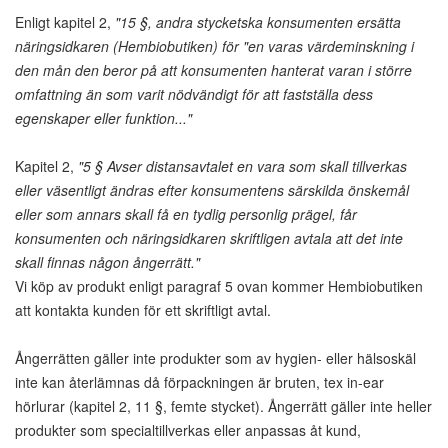
Enligt kapitel 2,
"15 §, andra stycketska konsumenten ersätta
näringsidkaren (Hembiobutiken) för "en varas värdeminskning i
den mån den beror på att konsumenten hanterat varan i större
omfattning än som varit nödvändigt för att fastställa dess
egenskaper eller funktion..."
Kapitel 2,
"5 § Avser distansavtalet en vara som skall tillverkas
eller väsentligt ändras efter konsumentens särskilda önskemål
eller som annars skall få en tydlig personlig prägel, får
konsumenten och näringsidkaren skriftligen avtala att det inte
skall finnas någon ångerrätt."
Vi köp av produkt enligt paragraf 5 ovan kommer Hembiobutiken
att kontakta kunden för ett skriftligt avtal.
Ångerrätten gäller inte produkter som av hygien- eller hälsoskäl
inte kan återlämnas då förpackningen är bruten, tex in-ear
hörlurar (kapitel 2, 11 §, femte stycket). Ångerrätt gäller inte heller
produkter som specialtillverkas eller anpassas åt kund,