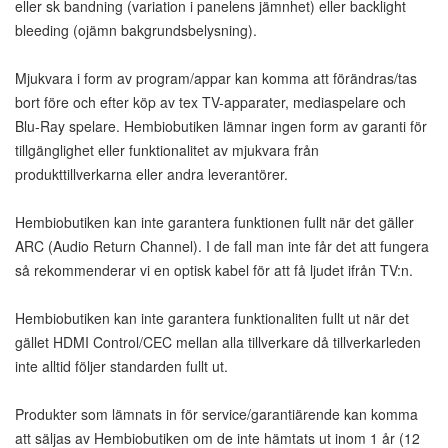
eller sk bandning (variation i panelens jämnhet) eller backlight
bleeding (ojämn bakgrundsbelysning).
Mjukvara i form av program/appar kan komma att förändras/tas
bort före och efter köp av tex TV-apparater, mediaspelare och
Blu-Ray spelare. Hembiobutiken lämnar ingen form av garanti för
tillgänglighet eller funktionalitet av mjukvara från
produkttillverkarna eller andra leverantörer.
Hembiobutiken kan inte garantera funktionen fullt när det gäller
ARC (Audio Return Channel). I de fall man inte får det att fungera
så rekommenderar vi en optisk kabel för att få ljudet ifrån TV:n.
Hembiobutiken kan inte garantera funktionaliten fullt ut när det
gället HDMI Control/CEC mellan alla tillverkare då tillverkarleden
inte alltid följer standarden fullt ut.
Produkter som lämnats in för service/garantiärende kan komma
att säljas av Hembiobutiken om de inte hämtats ut inom 1 år (12