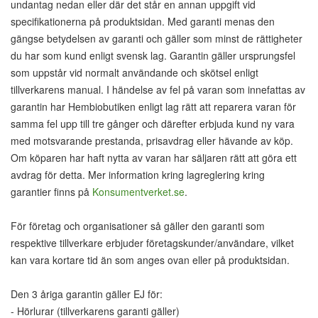
undantag nedan eller där det står en annan uppgift vid
specifikationerna på produktsidan. Med garanti menas den
gängse betydelsen av garanti och gäller som minst de rättigheter
du har som kund enligt svensk lag. Garantin gäller ursprungsfel
som uppstår vid normalt användande och skötsel enligt
tillverkarens manual. I händelse av fel på varan som innefattas av
garantin har Hembiobutiken enligt lag rätt att reparera varan för
samma fel upp till tre gånger och därefter erbjuda kund ny vara
med motsvarande prestanda, prisavdrag eller hävande av köp.
Om köparen har haft nytta av varan har säljaren rätt att göra ett
avdrag för detta. Mer information kring lagreglering kring
garantier finns på
Konsumentverket.se
.
För företag och organisationer så gäller den garanti som
respektive tillverkare erbjuder företagskunder/användare, vilket
kan vara kortare tid än som anges ovan eller på produktsidan.
Den 3 åriga garantin gäller EJ för:
- Hörlurar (tillverkarens garanti gäller)