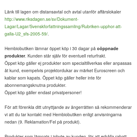
Länk till lagen om distansavtal och avtal utanför affärslokaler
http://www.riksdagen.se/sv/Dokument-
Lagar/Lagar/Svenskforfattningssamling/Rubriken-upphor-att-
galla-U2_sfs-2005-59/
.
Hembiobutiken lämnar öppet köp i 30 dagar på
oöppnade
produkter
. Kunden står själv för eventuell returfrakt.
Öppet köp gäller ej produkter som specialtillverkas eller anpassas
åt kund, exempelvis projektordukar av märket Euroscreen och
kablar som kapats. Öppet köp gäller heller inte för
abonnemangsknutna produkter.
Öppet köp gäller endast privatpersoner!
För att förenkla ditt utnyttjande av ångerrätten så rekommenderar
vi att du tar kontakt med Hembiobutiken enligt anvisningarna
nedan (9. Reklamation/Fel på produkt).
Produkter som lämnats i inbyte av kunden, för att erhålla rabatt