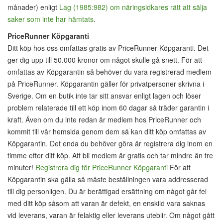
månader) enligt
Lag (1985:982) om näringsidkares rätt att sälja
saker som inte har hämtats
.
PriceRunner Köpgaranti
Ditt köp hos oss omfattas gratis av PriceRunner Köpgaranti. Det
ger dig upp till 50.000 kronor om något skulle gå snett. För att
omfattas av Köpgarantin så behöver du vara registrerad medlem
på PriceRunner. Köpgarantin gäller för privatpersoner skrivna i
Sverige. Om en butik inte tar sitt ansvar enligt lagen och löser
problem relaterade till ett köp inom 60 dagar så träder garantin i
kraft. Även om du inte redan är medlem hos PriceRunner och
kommit till vår hemsida genom dem så kan ditt köp omfattas av
Köpgarantin. Det enda du behöver göra är registrera dig inom en
timme efter ditt köp. Att bli medlem är gratis och tar mindre än tre
minuter!
Registrera dig för PriceRunner Köpgaranti
För att
Köpgarantin ska gälla så måste beställningen vara addresserad
till dig personligen. Du är berättigad ersättning om något går fel
med ditt köp såsom att varan är defekt, en enskild vara saknas
vid leverans, varan är felaktig eller leverans uteblir. Om något gått