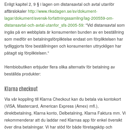
Enligt kapitel 2, 9 § i lagen om distansavtal och avtal utanför
affärslokaler
http://www.riksdagen.se/sv/dokument-
lagar/dokument/svensk-forfattningssamling/lag-200559-om-
distansavtal-och-avtal-utanfor_sfs-2005-59
: "Vid distansavtal som
ingås på en webbplats är konsumenten bunden av en beställning
som medför en betalningsförpliktelse endast om förpliktelsen har
tydliggjorts före beställningen och konsumenten uttryckligen har
påtagit sig förpliktelsen."
Hembiobutiken erbjuder flera olika alternativ för betalning av
beställda produkter:
Klarna checkout
Via vår koppling till Klarna Checkout kan du betala via kontokort
(VISA, Mastercard, American Express (Amex) mfl.),
direktbetalning, Klarna konto, Delbetalning, Klarna Faktura mm. Vi
rekommenderar att du laddar ned Klarnas app för enkel översikt
över dina betalningar. Vi har stöd för både företagsköp och