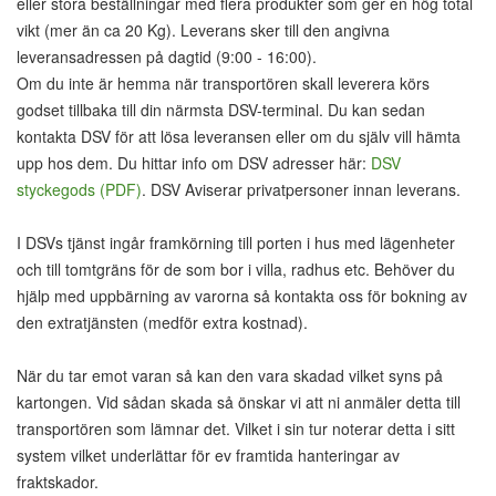
eller stora beställningar med flera produkter som ger en hög total
vikt (mer än ca 20 Kg). Leverans sker till den angivna
leveransadressen på dagtid (9:00 - 16:00).
Om du inte är hemma när transportören skall leverera körs
godset tillbaka till din närmsta DSV-terminal. Du kan sedan
kontakta DSV för att lösa leveransen eller om du själv vill hämta
upp hos dem. Du hittar info om DSV adresser här:
DSV
styckegods (PDF)
. DSV Aviserar privatpersoner innan leverans.
I DSVs tjänst ingår framkörning till porten i hus med lägenheter
och till tomtgräns för de som bor i villa, radhus etc. Behöver du
hjälp med uppbärning av varorna så kontakta oss för bokning av
den extratjänsten (medför extra kostnad).
När du tar emot varan så kan den vara skadad vilket syns på
kartongen. Vid sådan skada så önskar vi att ni anmäler detta till
transportören som lämnar det. Vilket i sin tur noterar detta i sitt
system vilket underlättar för ev framtida hanteringar av
fraktskador.