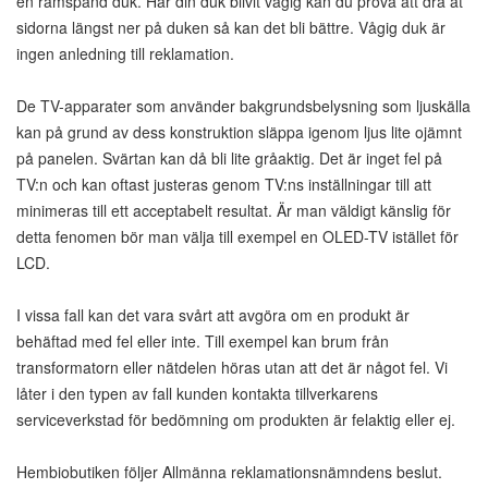
en ramspänd duk. Har din duk blivit vågig kan du prova att dra åt
sidorna längst ner på duken så kan det bli bättre. Vågig duk är
ingen anledning till reklamation.
De TV-apparater som använder bakgrundsbelysning som ljuskälla
kan på grund av dess konstruktion släppa igenom ljus lite ojämnt
på panelen. Svärtan kan då bli lite gråaktig. Det är inget fel på
TV:n och kan oftast justeras genom TV:ns inställningar till att
minimeras till ett acceptabelt resultat. Är man väldigt känslig för
detta fenomen bör man välja till exempel en OLED-TV istället för
LCD.
I vissa fall kan det vara svårt att avgöra om en produkt är
behäftad med fel eller inte. Till exempel kan brum från
transformatorn eller nätdelen höras utan att det är något fel. Vi
låter i den typen av fall kunden kontakta tillverkarens
serviceverkstad för bedömning om produkten är felaktig eller ej.
Hembiobutiken följer Allmänna reklamationsnämndens beslut.