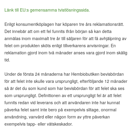
Länk till EU:s gemensamma tvistlösningssida.
Enligt konsumentköplagen har köparen tre års reklamationsrätt.
Det innebär att om ett fel funnits ifrån början så kan detta
anmälas inom maximalt tre år till säljaren för att få avhjälpning av
felet om produkten sköts enligt tillverkarens anvisningar. En
reklamation gjord inom två månader anses vara gjord inom skälig
tid.
Under de första 24 månaderna har Hembiobutiken bevisbördan
för att felet inte skulle vara ursprungligt, efterföljande 12 månader
så är det du som kund som har bevisbördan för att felet ska ses
som ursprungligt. Definitionen av ett ursprungligt fel är att felet
funnits redan vid leverans och att användaren inte har kunnat
påverka felet samt inte bero på exempelvis slitage, onormal
användning, vanvård eller någon form av yttre påverkan
exempelvis tapp- eller vätskeskador.