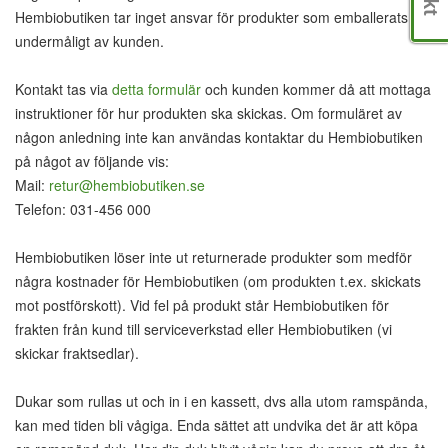
Hembiobutiken tar inget ansvar för produkter som emballerats
undermåligt av kunden.
Kontakt tas via
detta formulär
och kunden kommer då att mottaga
instruktioner för hur produkten ska skickas. Om formuläret av
någon anledning inte kan användas kontaktar du Hembiobutiken
på något av följande vis:
Mail:
retur@hembiobutiken.se
Telefon: 031-456 000
Hembiobutiken löser inte ut returnerade produkter som medför
några kostnader för Hembiobutiken (om produkten t.ex. skickats
mot postförskott). Vid fel på produkt står Hembiobutiken för
frakten från kund till serviceverkstad eller Hembiobutiken (vi
skickar fraktsedlar).
Dukar som rullas ut och in i en kassett, dvs alla utom ramspända,
kan med tiden bli vågiga. Enda sättet att undvika det är att köpa