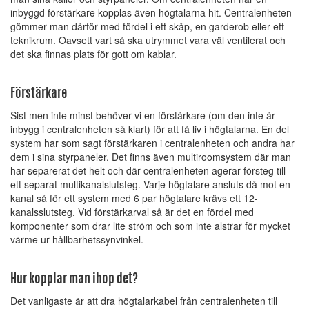
inbyggd förstärkare kopplas även högtalarna hit. Centralenheten
gömmer man därför med fördel i ett skåp, en garderob eller ett
teknikrum. Oavsett vart så ska utrymmet vara väl ventilerat och
det ska finnas plats för gott om kablar.
Förstärkare
Sist men inte minst behöver vi en förstärkare (om den inte är
inbygg i centralenheten så klart) för att få liv i högtalarna. En del
system har som sagt förstärkaren i centralenheten och andra har
dem i sina styrpaneler. Det finns även multiroomsystem där man
har separerat det helt och där centralenheten agerar försteg till
ett separat multikanalslutsteg. Varje högtalare ansluts då mot en
kanal så för ett system med 6 par högtalare krävs ett 12-
kanalsslutsteg. Vid förstärkarval så är det en fördel med
komponenter som drar lite ström och som inte alstrar för mycket
värme ur hållbarhetssynvinkel.
Hur kopplar man ihop det?
Det vanligaste är att dra högtalarkabel från centralenheten till