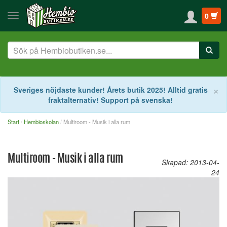
0
S
×
Sveriges nöjdaste kunder! Årets butik 2025! Alltid gratis
fraktalternativ! Support på svenska!
Start
Hembioskolan
Multiroom - Musik i alla rum
Multiroom - Musik i alla rum
Skapad: 2013-04-
24