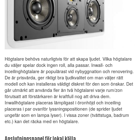
Högtalare behövs naturligtvis för att skapa ljudet. Vilka högtalare
du väljer spelar dock ingen roll, alla passar. Inwall- och
inceilinghögtalare är populärast vid nybyggnation och renovering.
De är prisvärda, ger riktigt bra ljudkvalitet om man väljer rätt
modell och kan installeras väldigt diskret för den som önskar. Det
går utmärkt att använda fler än två högtalarei varje rum/zon
förutsatt att förstärkaren är kraftfull nog att driva dem.
Inwallhögtalare placeras lämpligast i öronhöjd och inceiling
placeras i par ovanför lyssningspositionen (de sprider ljudet
ungefär som en lampa lyser). I vissa zoner (tvättstuga, badrum
etc.) kan det räcka med en högtalare.
Anslutningspanel för lokal källa