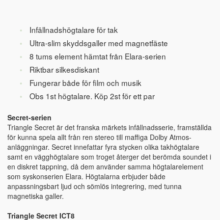
Infällnadshögtalare för tak
Ultra-slim skyddsgaller med magnetfäste
8 tums element hämtat från Elara-serien
Riktbar silkesdiskant
Fungerar både för film och musik
Obs 1st högtalare. Köp 2st för ett par
Secret-serien
Triangle Secret är det franska märkets infällnadsserie, framställda
för kunna spela allt från ren stereo till maffiga Dolby Atmos-
anläggningar. Secret innefattar fyra stycken olika takhögtalare
samt en vägghögtalare som troget återger det berömda soundet i
en diskret tappning, då dem använder samma högtalarelement
som syskonserien Elara. Högtalarna erbjuder både
anpassningsbart ljud och sömlös integrering, med tunna
magnetiska galler.
Triangle Secret ICT8