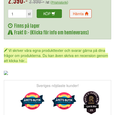
2.590:-
2.990:-
/st
(
)
Prishistorik
st
KÖP
Hämta
Finns på lager
Frakt 0:- (Klicka för info om hemleverans)
Vi skriver våra egna produkttexter och svarar gärna på dina
frågor om produkterna. Du kan även skriva en recension genom
att klicka här...
Sveriges nöjdaste kunder!