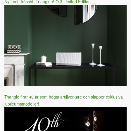
Nytt och fräscht: Triangle AIO 3 Limited Edition
Triangle firar 40 år som högtalartillverkare och släpper exklusiva
jubileumsmodeller!