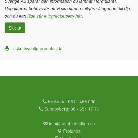
Sverige AB sparar den information du lämnat i formuläret.
Uppgifterna behövs för att vi ska kunna fullgöra åtagandet till dig
och du kan
läsa vår integritetspolicy här
.
Skicka
Utskriftsvänlig produktsida
Frölunda: 031 - 456 000
Sundbyberg: 08 - 651 17 70
info@hembiobutiken.se
Frölunda