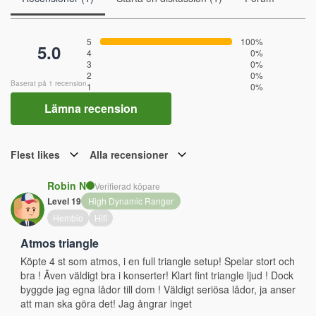
5
100%
5.0
4
0%
3
0%
2
0%
Baserat på 1 recension
1
0%
Lämna recension
Flest likes
Alla recensioner
Robin N
Verifierad köpare
Level 19
High Dynamic Ranger
Hembio
Hifi
Atmos triangle
Köpte 4 st som atmos, i en full triangle setup! Spelar stort och 
bra ! Även väldigt bra i konserter! Klart fint triangle ljud ! Dock 
byggde jag egna lådor till dom ! Väldigt seriösa lådor, ja anser 
att man ska göra det! Jag ångrar inget