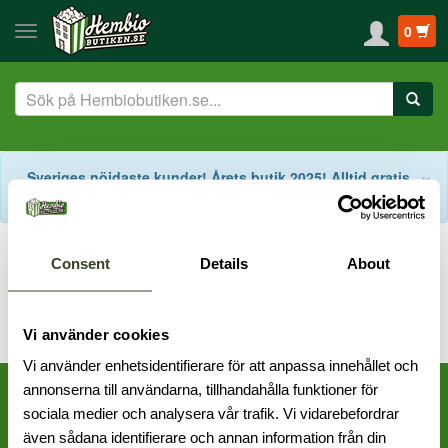
0
S
×
Sveriges nöjdaste kunder! Årets butik 2025! Alltid gratis
fraktalternativ! Support på svenska!
Start
Kampanjer
Hembiobutikens fantastiska VM-kampanj!
Consent
Details
About
Vi använder cookies
Vi använder enhetsidentifierare för att anpassa innehållet och
annonserna till användarna, tillhandahålla funktioner för
sociala medier och analysera vår trafik. Vi vidarebefordrar
även sådana identifierare och annan information från din
Frölunda: 031 - 456 000