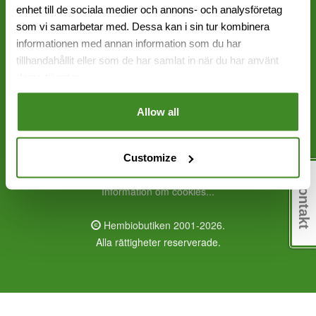
enhet till de sociala medier och annons- och analysföretag
Sundbyberg: 08 - 651 17 70
som vi samarbetar med. Dessa kan i sin tur kombinera
informationen med annan information som du har
info@hembiobutiken.se
tillhandahållit eller som de har samlat in när du har använt
Frölunda
deras tjänster.
Sundbyberg
Allow all
Alla priser inklusive moms
0,10 | 802
Customize
Kontakt
Information om cookies...
Hembiobutiken 2001-2026.
Alla rättigheter reserverade.