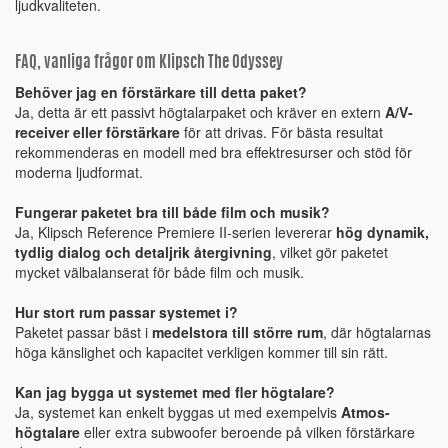
ljudkvaliteten.
FAQ, vanliga frågor om Klipsch The Odyssey
Behöver jag en förstärkare till detta paket?
Ja, detta är ett passivt högtalarpaket och kräver en extern
A/V-
receiver eller förstärkare
för att drivas. För bästa resultat
rekommenderas en modell med bra effektresurser och stöd för
moderna ljudformat.
Fungerar paketet bra till både film och musik?
Ja, Klipsch Reference Premiere II-serien levererar
hög dynamik,
tydlig dialog och detaljrik återgivning
, vilket gör paketet
mycket välbalanserat för både film och musik.
Hur stort rum passar systemet i?
Paketet passar bäst i
medelstora till större rum
, där högtalarnas
höga känslighet och kapacitet verkligen kommer till sin rätt.
Kan jag bygga ut systemet med fler högtalare?
Ja, systemet kan enkelt byggas ut med exempelvis
Atmos-
högtalare
eller extra subwoofer beroende på vilken förstärkare