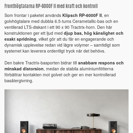
Fronthögtalarna RP-6000F II med kraft och kontroll
Som frontar i paketet används
Klipsch RP-6000F II
, en
golvhögtalare med dubbla 6.5-tums Cerametallic-bas och en
ventilerad LTS-diskant i ett 90 x 90 Tractrix-horn. Den här
konstruktionen ger ett ljud med
djup bas, hög känslighet och
exakt spridning
, vilket gör att du får en engagerande och
dynamisk upplevelse redan vid lägre volymer – samtidigt som
systemet kan leverera ordentligt tryck när det behövs.
Den bakre Tractrix-basporten bidrar till
snabbare respons och
minskad distorsion
, medan de stabila aluminiumfötterna
förbättrar kontakten mot golvet och ger en mer kontrollerad
basåtergivning.