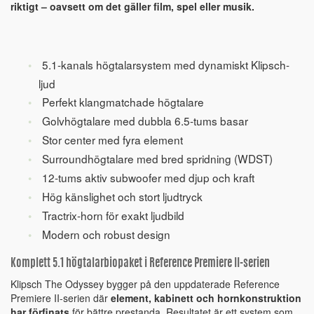
riktigt – oavsett om det gäller film, spel eller musik.
5.1-kanals högtalarsystem med dynamiskt Klipsch-
ljud
Perfekt klangmatchade högtalare
Golvhögtalare med dubbla 6.5-tums basar
Stor center med fyra element
Surroundhögtalare med bred spridning (WDST)
12-tums aktiv subwoofer med djup och kraft
Hög känslighet och stort ljudtryck
Tractrix-horn för exakt ljudbild
Modern och robust design
Komplett 5.1 högtalarbiopaket i Reference Premiere II-serien
Klipsch The Odyssey bygger på den uppdaterade Reference
Premiere II-serien där
element, kabinett och hornkonstruktion
har förfinats
för bättre prestanda. Resultatet är ett system som