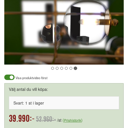
Visa produktvideo först
Välj antal du vill köpa:
Svart: 1 st i lager
39.990:-
52.960:-
/st
(
)
Prishistorik