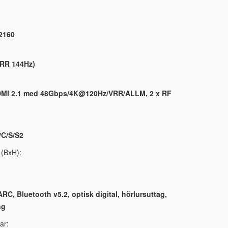
2160
VRR 144Hz)
HDMI 2.1 med 48Gbps/4K@120Hz/VRR/ALLM, 2 x RF
/C/S/S2
 (BxH):
C, Bluetooth v5.2, optisk digital, hörlursuttag,
ng
ar: