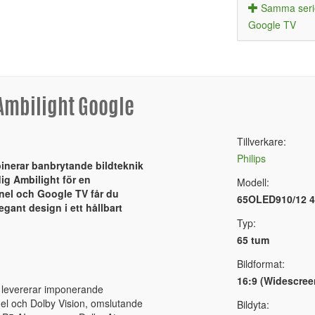
Samma seri
Google TV
 Ambilight Google
Tillverkare:
Philips
nerar banbrytande bildteknik
dig Ambilight för en
Modell:
nel och Google TV får du
65OLED910/12 4
gant design i ett hållbart
Typ:
65 tum
Bildformat:
16:9 (Widescree
levererar imponerande
l och Dolby Vision, omslutande
Bildyta: