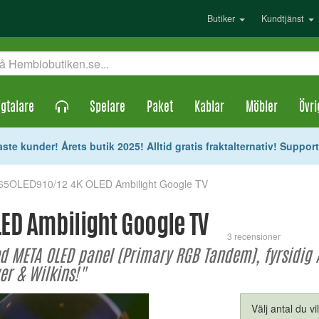
Butiker
Kundtjänst
gtalare
Spelare
Paket
Kablar
Möbler
Övri
ste kunder! Årets butik 2025! Alltid gratis fraktalternativ! Suppor
s 65OLED910/12 4K OLED Ambilight Google TV
LED Ambilight Google TV
3 recensioner
 META OLED panel (Primary RGB Tandem), fyrsidig A
er & Wilkins!"
Välj antal du vi