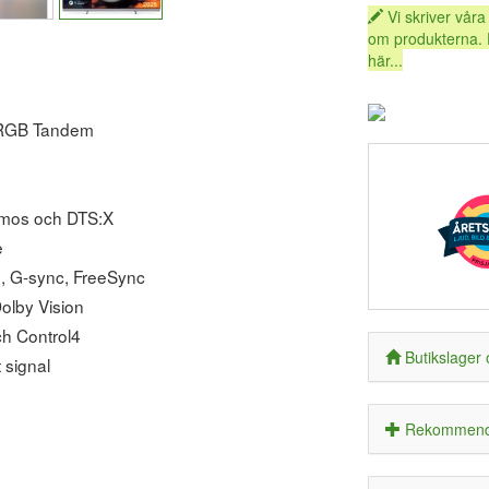
Vi skriver våra
om produkterna. 
här...
y RGB Tandem
Atmos och DTS:X
e
, G-sync, FreeSync
olby Vision
ch Control4
Butikslager 
 signal
Rekommende