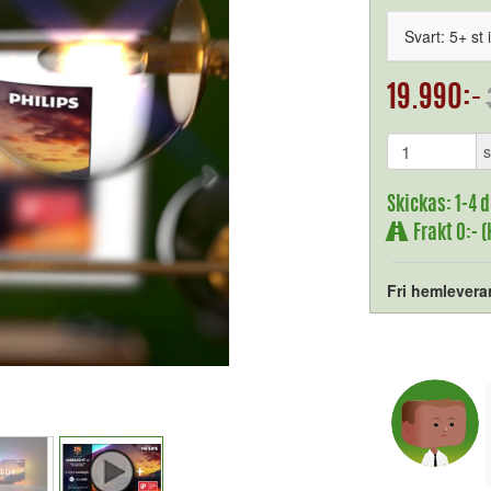
Svart: 5+ st 
19.990:-
s
Skickas: 1-4 
Frakt 0:- 
Fri hemlevera