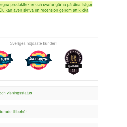
 egna produkttexter och svarar gärna på dina frågor
Du kan även skriva en recension genom att klicka
Sveriges nöjdaste kunder!
och visningsstatus
rade tillbehör