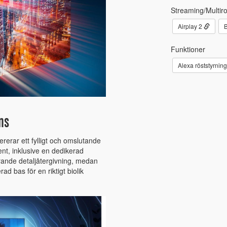
Streaming/Multir
Airplay 2
B
Funktioner
Alexa röststyrnin
ns
rerar ett fylligt och omslutande
ent, inklusive en dedikerad
erande detaljåtergivning, medan
d bas för en riktigt biolik