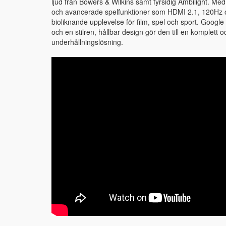
ljud från Bowers & Wilkins samt fyrsidig Ambilight. Me
och avancerade spelfunktioner som HDMI 2.1, 120Hz oc
bioliknande upplevelse för film, spel och sport. Googl
och en stilren, hållbar design gör den till en komplett 
underhållningslösning.