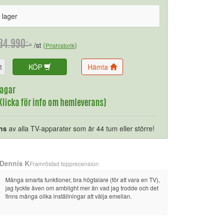
i lager
34.990:-
/st
(
)
Prishistorik
t
KÖP
Hämta
dagar
(Klicka för info om hemleverans)
ns
av alla TV-apparater som är 44 tum eller större!
Dennis K
Framröstad topprecension
Många smarta funktioner, bra högtalare (för att vara en TV), 
jag tyckte även om amblight mer än vad jag trodde och det 
finns många olika inställningar att välja emellan.