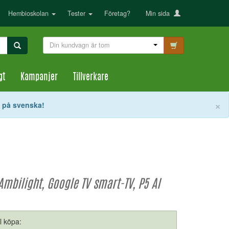
Hembioskolan
Tester
Företag?
Min sida
Din kundvagn är tom
gt
Kampanjer
Tillverkare
S
×
t på svenska!
mbilight, Google TV smart-TV, P5 AI
ll köpa: