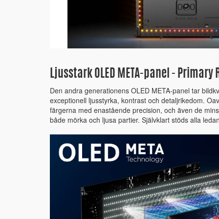
Ljusstark OLED META-panel - Primary
Den andra generationens OLED META-panel tar bildkval
exceptionell ljusstyrka, kontrast och detaljrikedom. Oa
färgerna med enastående precision, och även de minsta
både mörka och ljusa partier. Självklart stöds alla le