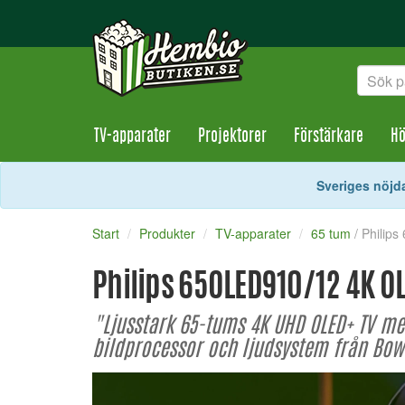
TV-apparater
Projektorer
Förstärkare
Hö
Sveriges nöjda
Start
Produkter
TV-apparater
65 tum
/ Philip
Philips 65OLED910/12 4K O
"Ljusstark 65-tums 4K UHD OLED+ TV med
bildprocessor och ljudsystem från Bow