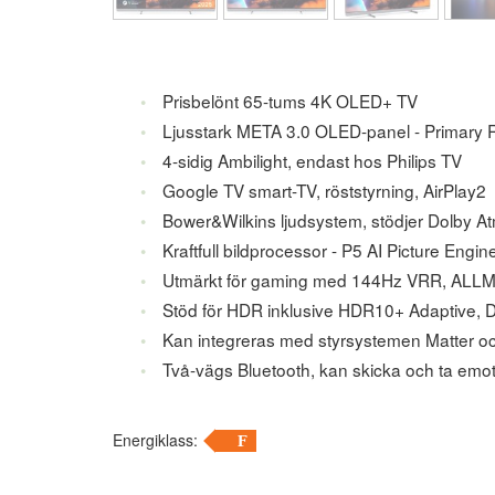
Prisbelönt 65-tums 4K OLED+ TV
Ljusstark META 3.0 OLED-panel - Primar
4-sidig Ambilight, endast hos Philips TV
Google TV smart-TV, röststyrning, AirPlay2
Bower&Wilkins ljudsystem, stödjer Dolby 
Kraftfull bildprocessor - P5 AI Picture Engin
Utmärkt för gaming med 144Hz VRR, ALLM
Stöd för HDR inklusive HDR10+ Adaptive, D
Kan integreras med styrsystemen Matter o
Två-vägs Bluetooth, kan skicka och ta emot
Energiklass:
F