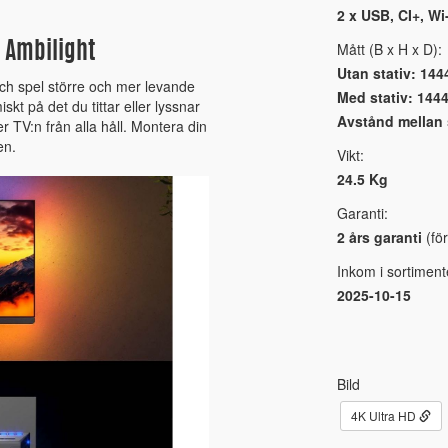
2 x USB, CI+, Wi
Mått (B x H x D):
 Ambilight
Utan stativ: 144
 och spel större och mer levande
Med stativ: 1444
t på det du tittar eller lyssnar
Avstånd mellan s
 TV:n från alla håll. Montera din
en.
Vikt:
24.5 Kg
Garanti:
2 års garanti
(för
Inkom i sortiment
2025-10-15
Bild
4K Ultra HD