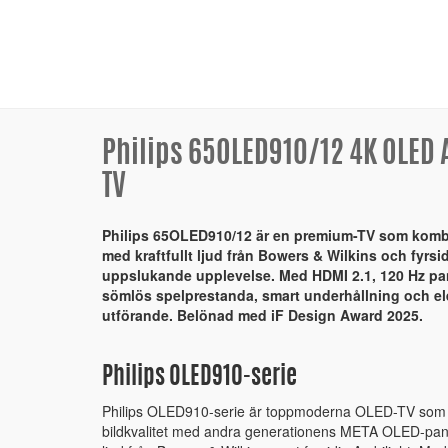
Philips 65OLED910/12 4K OLED
TV
Philips 65OLED910/12 är en premium-TV som kombi
med kraftfullt ljud från Bowers & Wilkins och fyrsi
uppslukande upplevelse. Med HDMI 2.1, 120 Hz pa
sömlös spelprestanda, smart underhållning och ele
utförande. Belönad med iF Design Award 2025.
Philips OLED910-serie
Philips OLED910-serie är toppmoderna OLED-TV som 
bildkvalitet med andra generationens META OLED-pane