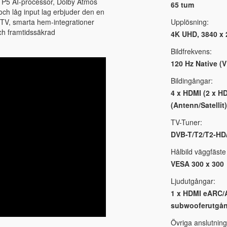
d P5 AI-processor, Dolby Atmos
65 tum
h låg input lag erbjuder den en
e TV, smarta hem-integrationer
Upplösning:
och framtidssäkrad
4K UHD, 3840 x 
Bildfrekvens:
120 Hz Native (
Bildingångar:
4 x HDMI (2 x 
(Antenn/Satellit)
TV-Tuner:
DVB-T/T2/T2-HD
Hålbild väggfäste
VESA 300 x 300
Ljudutgångar:
1 x HDMI eARC/AR
subwooferutgå
Övriga anslutning