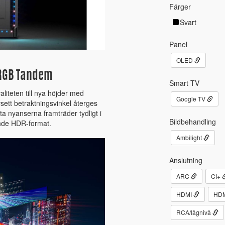
Färger
Svart
Panel
OLED
 RGB Tandem
Smart TV
iteten till nya höjder med
Google TV
vsett betraktningsvinkel återges
 nyanserna framträder tydligt i
Bildbehandling
dande HDR-format.
Ambilight
Anslutning
ARC
CI+
HDMI
HDM
RCA/lågnivå