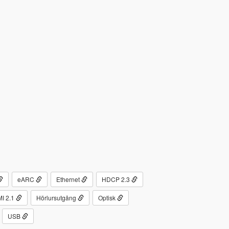
eARC
Ethernet
HDCP 2.3
I 2.1
Hörlursutgång
Optisk
USB