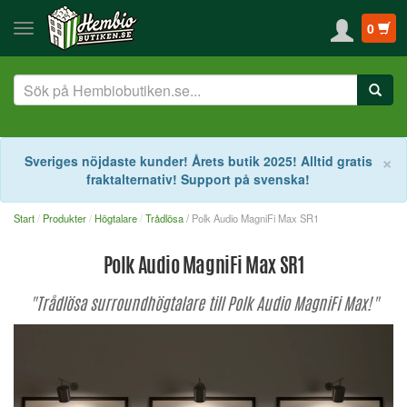
0
S
×
Sveriges nöjdaste kunder! Årets butik 2025! Alltid gratis
fraktalternativ! Support på svenska!
Start
Produkter
Högtalare
Trådlösa
/ Polk Audio MagniFi Max SR1
Polk Audio MagniFi Max SR1
"Trådlösa surroundhögtalare till Polk Audio MagniFi Max!"