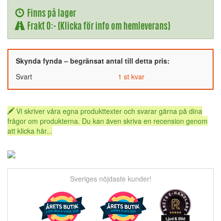
Finns på lager
Frakt 0:- (Klicka för info om hemleverans)
Skynda fynda – begränsat antal till detta pris:
Svart
1 st kvar
Vi skriver våra egna produkttexter och svarar gärna på dina
frågor om produkterna. Du kan även skriva en recension genom
att klicka här...
Sveriges nöjdaste kunder!