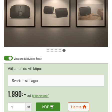
Visa produktvideo först
Välj antal du vill köpa:
Svart: 1 st i lager
1.990:-
/st
(
)
Prishistorik
st
KÖP
Hämta