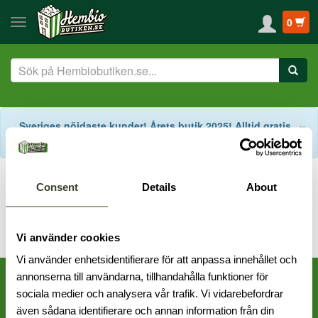
0
S
×
Sveriges nöjdaste kunder! Årets butik 2025! Alltid gratis
fraktalternativ! Support på svenska!
Start
Kampanjer
Hembiobutikens fantastiska VM-kampanj!
Consent
Details
About
Vi använder cookies
Vi använder enhetsidentifierare för att anpassa innehållet och
annonserna till användarna, tillhandahålla funktioner för
sociala medier och analysera vår trafik. Vi vidarebefordrar
även sådana identifierare och annan information från din
Frölunda: 031 - 456 000