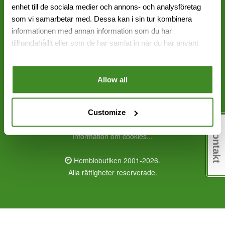
enhet till de sociala medier och annons- och analysföretag
Sundbyberg: 08 - 651 17 70
som vi samarbetar med. Dessa kan i sin tur kombinera
informationen med annan information som du har
info@hembiobutiken.se
tillhandahållit eller som de har samlat in när du har använt
Frölunda
deras tjänster.
Sundbyberg
Allow all
Alla priser inklusive moms
0,07 | 826
Customize
Kontakt
Information om cookies...
Hembiobutiken 2001-2026.
Alla rättigheter reserverade.