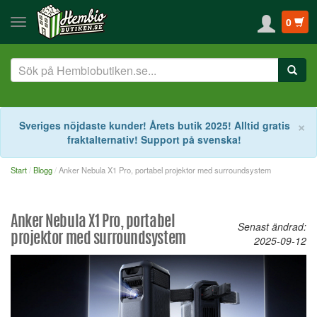
0
S
×
Sveriges nöjdaste kunder! Årets butik 2025! Alltid gratis
fraktalternativ! Support på svenska!
Start
Blogg
Anker Nebula X1 Pro, portabel projektor med surroundsystem
Anker Nebula X1 Pro, portabel
Senast ändrad:
projektor med surroundsystem
2025-09-12