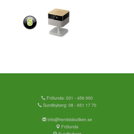
Frölunda: 031 - 456 000
Sundbyberg: 08 - 651 17 70
info@hembiobutiken.se
Frölunda
Sundbyberg