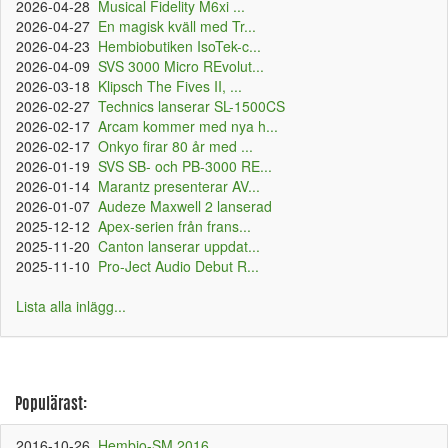
2026-04-28
Musical Fidelity M6xi ...
2026-04-27
En magisk kväll med Tr...
2026-04-23
Hembiobutiken IsoTek-c...
2026-04-09
SVS 3000 Micro REvolut...
2026-03-18
Klipsch The Fives II, ...
2026-02-27
Technics lanserar SL-1500CS
2026-02-17
Arcam kommer med nya h...
2026-02-17
Onkyo firar 80 år med ...
2026-01-19
SVS SB- och PB-3000 RE...
2026-01-14
Marantz presenterar AV...
2026-01-07
Audeze Maxwell 2 lanserad
2025-12-12
Apex-serien från frans...
2025-11-20
Canton lanserar uppdat...
2025-11-10
Pro-Ject Audio Debut R...
Lista alla inlägg...
Populärast:
2016-10-26
Hembio-SM 2016