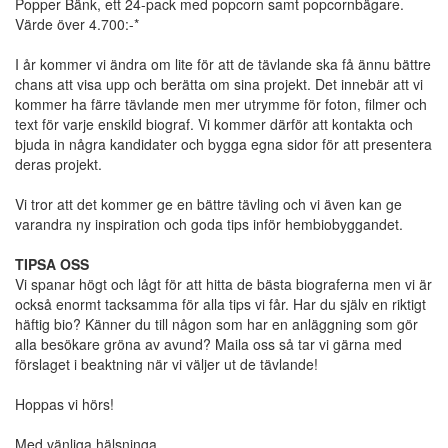
Popper Bänk, ett 24-pack med popcorn samt popcornbägare.
Värde över 4.700:-*
I år kommer vi ändra om lite för att de tävlande ska få ännu bättre
chans att visa upp och berätta om sina projekt. Det innebär att vi
kommer ha färre tävlande men mer utrymme för foton, filmer och
text för varje enskild biograf. Vi kommer därför att kontakta och
bjuda in några kandidater och bygga egna sidor för att presentera
deras projekt.
Vi tror att det kommer ge en bättre tävling och vi även kan ge
varandra ny inspiration och goda tips inför hembiobyggandet.
TIPSA OSS
Vi spanar högt och lågt för att hitta de bästa biograferna men vi är
också enormt tacksamma för alla tips vi får. Har du själv en riktigt
häftig bio? Känner du till någon som har en anläggning som gör
alla besökare gröna av avund? Maila oss så tar vi gärna med
förslaget i beaktning när vi väljer ut de tävlande!
Hoppas vi hörs!
Med vänliga hälsninga