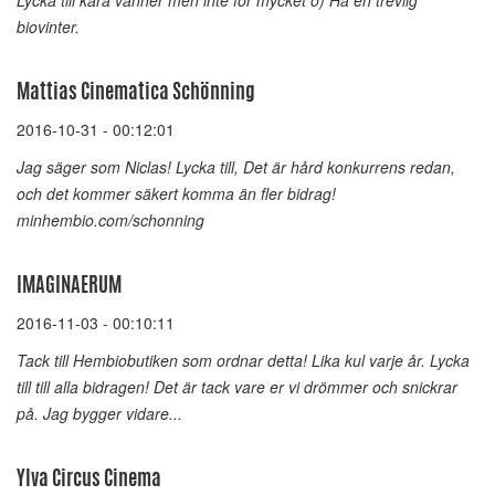
Lycka till kära vänner men inte för mycket o) Ha en trevlig
biovinter.
Mattias Cinematica Schönning
2016-10-31 - 00:12:01
Jag säger som Niclas! Lycka till, Det är hård konkurrens redan,
och det kommer säkert komma än fler bidrag!
minhembio.com/schonning
IMAGINAERUM
2016-11-03 - 00:10:11
Tack till Hembiobutiken som ordnar detta! Lika kul varje år. Lycka
till till alla bidragen! Det är tack vare er vi drömmer och snickrar
på. Jag bygger vidare...
Ylva Circus Cinema