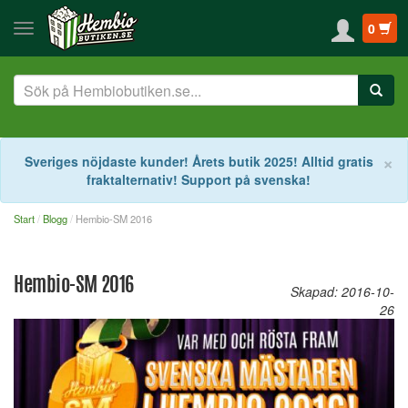
0
S
×
Sveriges nöjdaste kunder! Årets butik 2025! Alltid gratis
fraktalternativ! Support på svenska!
Start
Blogg
Hembio-SM 2016
Hembio-SM 2016
Skapad: 2016-10-
26