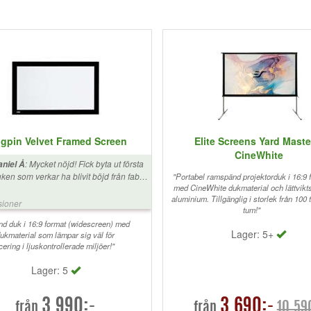
gpin Velvet Framed Screen
Elite Screens Yard Maste
CineWhite
:
Mycket nöjd! Fick byta ut första
niel Å
ken som verkar ha blivit böjd från fabrik
"Portabel ramspänd projektorduk i 16:9 
 leveranskartongen var i bra skick.
med CineWhite dukmaterial och lättvikt
aluminium. Tillgänglig i storlek från 100 t
mbiobutiken och Kingpin bytte ut
sioner
tum!"
ken på direkten. 🙏
d duk i 16:9 format (widescreen) med
Lager: 5+
dukmaterial som lämpar sig väl för
cering i ljuskontrollerade miljöer!"
Lager: 5
3.990:-
3.690:-
10.59
från
från