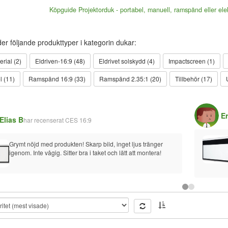
Köpguide Projektorduk - portabel, manuell, ramspänd eller elek
der följande produkttyper i kategorin dukar:
rial (2)
Eldriven-16:9 (48)
Eldrivet solskydd (4)
Impactscreen (1)
l (11)
Ramspänd 16:9 (33)
Ramspänd 2.35:1 (20)
Tillbehör (17)
Er
Elias B
har recenserat
CES 16:9
Grymt nöjd med produkten! Skarp bild, inget ljus tränger 
igenom. Inte vågig. Sitter bra i taket och lätt att montera!