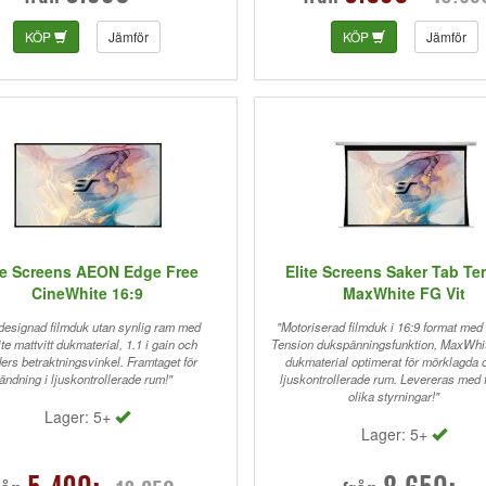
KÖP
Jämför
KÖP
Jämför
te Screens AEON Edge Free
Elite Screens Saker Tab Te
CineWhite 16:9
MaxWhite FG Vit
designad filmduk utan synlig ram med
"Motoriserad filmduk i 16:9 format med
e mattvitt dukmaterial, 1.1 i gain och
Tension dukspänningsfunktion, MaxWhi
ers betraktningsvinkel. Framtaget för
dukmaterial optimerat för mörklagda 
ändning i ljuskontrollerade rum!"
ljuskontrollerade rum. Levereras med f
olika styrningar!"
Lager: 5+
Lager: 5+