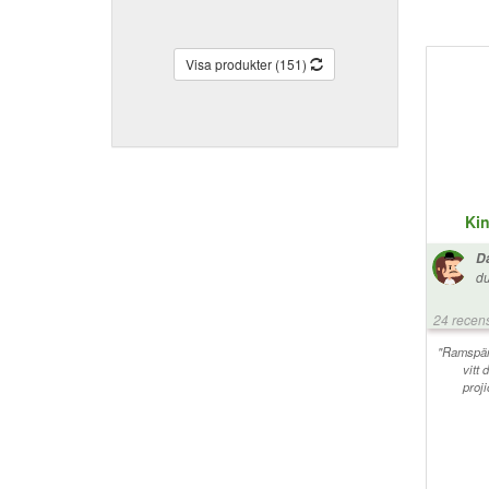
Visa produkter (151)
Kin
Da
du
då
He
24 recen
du
"Ramspän
vitt 
proji