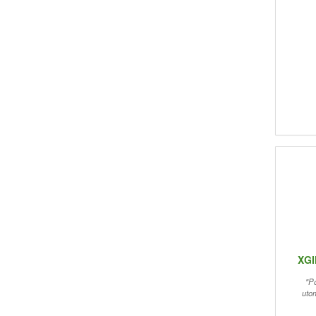
tr
du
+K
m
XGI
"P
uto