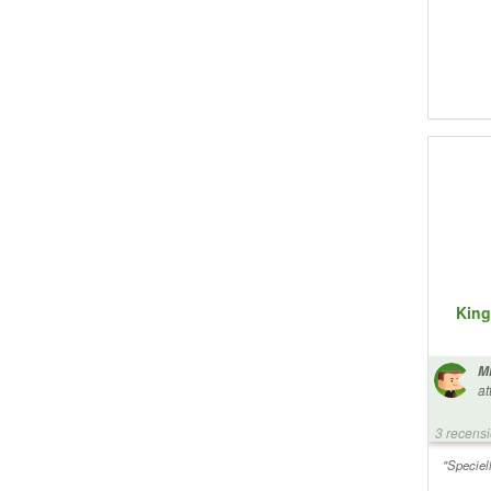
King
Mi
at
du
kö
3 recens
LS500. Jag 
öv
"Speciel
fö