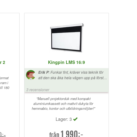
r 2
Kingpin LMS 16:9
:
Funkar fint, kräver viss teknik för
Erik P
att den ska åka hela vägen upp på första
format
sram i
försöket. Men det kan bero på att jag
ill 180
monterat den hängande i kedjor istället
3 recensioner
för med de medföljande fästena (Har högt
till tak). Bilden är utmärkt men det är väl
"Manuell projektorduk med kompakt
aluminiumkassett och mattvit dukyta för
mest tack vara projektorn.
hemmabio, kontor och utbildningsmiljöer!"
Lager: 3
1.990:-
0:-
från