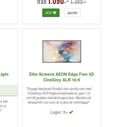
1.090:-
1.395:-
från
KÖP
Jämför
Light
Elite Screens AEON Edge Free 3D
CineGrey ALR 16:9
"Snyggt designad filmduk utan synlig ram med
CineGrey ALR högkontrastmaterial, gain 1.2
och 90 graders betraktningsvinkel. Mycket väl
m Vel-
lämpad för rum som är svåra att mörklägga!"
om vi
!"
Lager: 5+