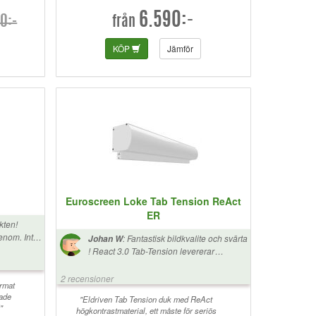
6.590:-
0:-
från
KÖP
Jämför
Euroscreen Loke Tab Tension ReAct
ER
kten!
genom. Inte
:
Fantastisk bildkvalite och svärta
Johan W
att
! React 3.0 Tab-Tension levererar
fullständigt enastående svärta och bra
tryck i bilden, nästan som en väldigt stor
2 recensioner
ormat
platt TV. React drar ner svärtan till en nivå
rade
där de svarta Letterboxkanterna nästan
"Eldriven Tab Tension duk med ReAct
"
högkontrastmaterial, ett måste för seriös
försvinner helt på en 16:9 duk med 2.35:1