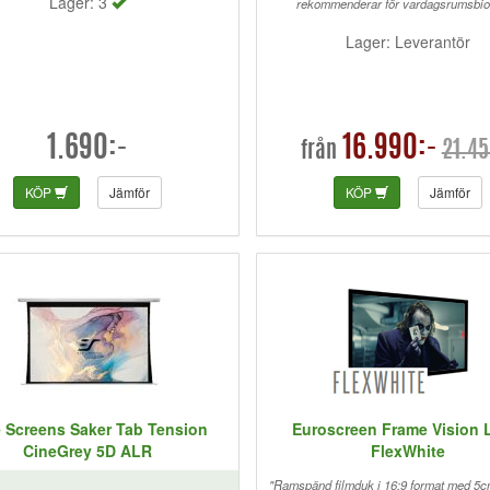
Lager: 3
rekommenderar för vardagsrumsbio
Lager: Leverantör
1.690:-
16.990:-
21.45
från
KÖP
Jämför
KÖP
Jämför
e Screens Saker Tab Tension
Euroscreen Frame Vision 
CineGrey 5D ALR
FlexWhite
"Ramspänd filmduk i 16:9 format med 5c