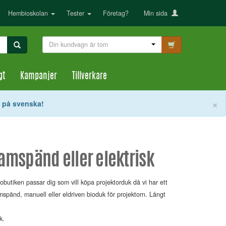
Hembioskolan
Tester
Företag?
Min sida
Din kundvagn är tom
gt
Kampanjer
Tillverkare
S
×
t på svenska!
ramspänd eller elektrisk
obutiken passar dig som vill köpa projektorduk då vi har ett
spänd, manuell eller eldriven bioduk för projektorn. Långt
k.