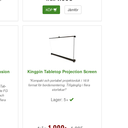
KÖP
Jämför
nsion
Kingpin Tabletop Projection Screen
"Kompakt och portabel projektorduk i 16:9
format för bordsmontering. Tillgänglig i flera
 Tab-
storlekar!"
te FG
och
Lager: 5+
lera