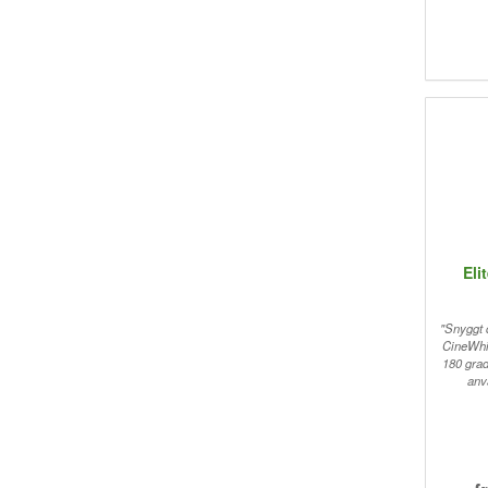
Eli
"Snyggt 
CineWhit
180 grad
anv