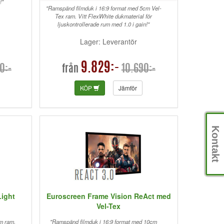
!"
"Ramspänd filmduk i 16:9 format med 5cm Vel-
Tex ram. Vitt FlexWhite dukmaterial för
ljuskontrollerade rum med 1.0 i gain!"
Lager: Leverantör
9.829:-
0:-
10.690:-
från
KÖP
Jämför
Kontakt
Light
Euroscreen Frame Vision ReAct med
Vel-Tex
m ram.
"Ramspänd filmduk i 16:9 format med 10cm