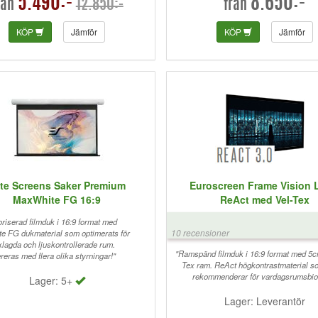
5.490:-
8.650:-
12.850:-
rån
från
KÖP
Jämför
KÖP
Jämför
ite Screens Saker Premium
Euroscreen Frame Vision 
MaxWhite FG 16:9
ReAct med Vel-Tex
oriserad filmduk i 16:9 format med
10 recensioner
e FG dukmaterial som optimerats för
lagda och ljuskontrollerade rum.
"Ramspänd filmduk i 16:9 format med 5c
reras med flera olika styrningar!"
Tex ram. ReAct högkontrastmaterial s
rekommenderar för vardagsrumsbio
Lager: 5+
Lager: Leverantör