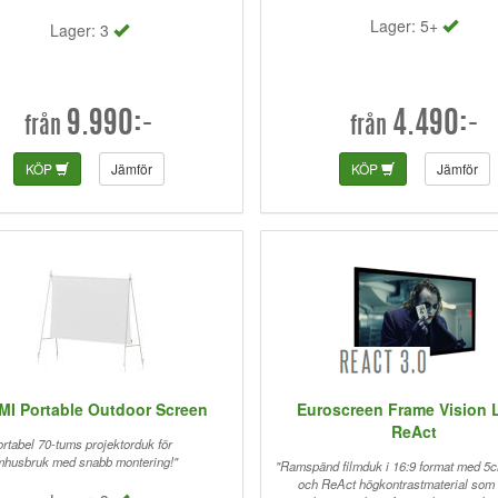
odde de kunde va sån skillnad. Men
Lager: 5+
Lager: 3
ken är minst lika viktig som projektorn :)
ingpin kan sina saker +Kvalite +lätt
onterad
9.990:-
4.490:-
från
från
KÖP
Jämför
KÖP
Jämför
MI Portable Outdoor Screen
Euroscreen Frame Vision 
ReAct
ortabel 70-tums projektorduk för
mhusbruk med snabb montering!"
"Ramspänd filmduk i 16:9 format med 5
och ReAct högkontrastmaterial som 