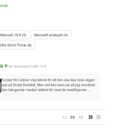
trisk
Manuell-16:9 (3)
Manuellt solskydd (4)
Ultra Short Throw (8)
ik P
Daniel 
har recenserat
LMS 16:9
Funkar fint, kräver viss teknik för att den ska åka hela vägen 
Mycke
upp på första försöket. Men det kan bero på att jag monterat 
den hängande i kedjor istället för med de medföljande 
Fick b
fästena (Har högt till tak). Bilden är utmärkt men det är väl 
då le
mest tack vara projektorn.
Kingp
12
24
48