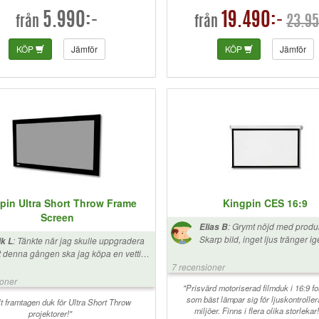
5.990:-
19.490:-
23.95
från
från
KÖP
Jämför
KÖP
Jämför
pin Ultra Short Throw Frame
Kingpin CES 16:9
Screen
:
Grymt nöjd med produ
Elias B
Skarp bild, inget ljus tränger i
:
Tänkte när jag skulle uppgradera
k L
vågig. Sitter bra i taket och lätt 
t denna gången ska jag köpa en vettig
montera!
k med och se om de bli sån skillnad.
7 recensioner
r denna duken med en Epson EH-
ioner
"Prisvärd motoriserad filmduk i 16:9 f
är väldigt nöjd och positivt
som bäst lämpar sig för ljuskontrolle
erraskad. Kört på billiga budget dukar
lt framtagen duk för Ultra Short Throw
miljöer. Finns i flera olika storlekar!
rr till mina gamla projektor då jag inte
projektorer!"