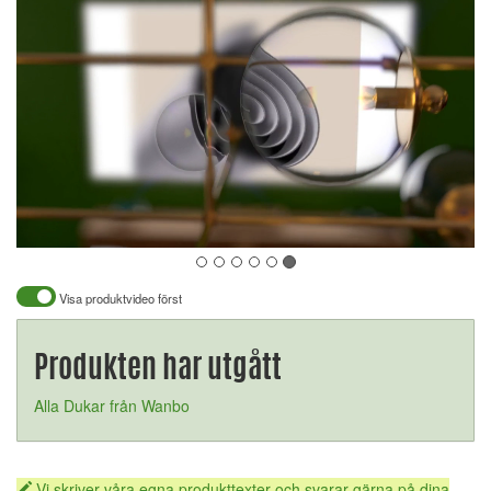
Visa produktvideo först
Produkten har utgått
Alla Dukar från Wanbo
Vi skriver våra egna produkttexter och svarar gärna på dina