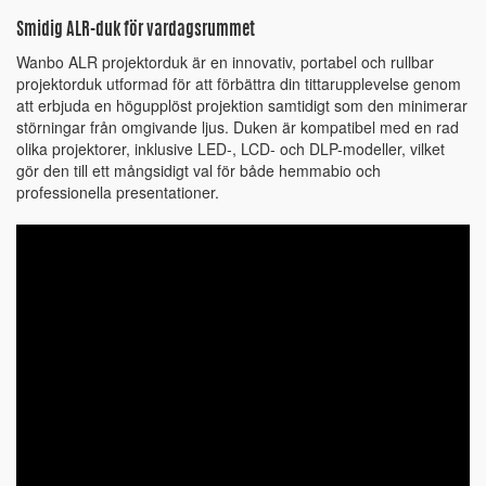
Smidig ALR-duk för vardagsrummet
Wanbo ALR projektorduk är en innovativ, portabel och rullbar
projektorduk utformad för att förbättra din tittarupplevelse genom
att erbjuda en högupplöst projektion samtidigt som den minimerar
störningar från omgivande ljus. Duken är kompatibel med en rad
olika projektorer, inklusive LED-, LCD- och DLP-modeller, vilket
gör den till ett mångsidigt val för både hemmabio och
professionella presentationer.