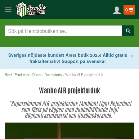
0
S
×
Sveriges nöjdaste kunder! Årets butik 2025! Alltid gratis
fraktalternativ! Support på svenska!
Start
Produkter
Dukar
Dukmaterial
/ Wanbo ALR projektorduk
Wanbo ALR projektorduk
"Superslimmad ALR-projektorduk (Ambient Light Rejection)
som fästs på väggen med dubbelhäftande tejp!
Högkontrastmaterial och ljusblockerande."