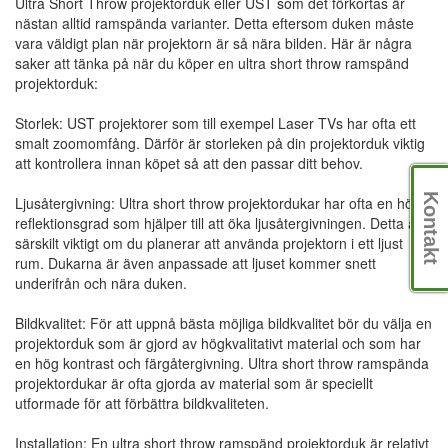
Ultra Short Throw projektorduk eller UST som det förkortas är
nästan alltid ramspända varianter. Detta eftersom duken måste
vara väldigt plan när projektorn är så nära bilden. Här är några
saker att tänka på när du köper en ultra short throw ramspänd
projektorduk:
Storlek: UST projektorer som till exempel Laser TVs har ofta ett
smalt zoomomfång. Därför är storleken på din projektorduk viktig
att kontrollera innan köpet så att den passar ditt behov.
Kontakt
Ljusåtergivning: Ultra short throw projektordukar har ofta en hög
reflektionsgrad som hjälper till att öka ljusåtergivningen. Detta är
särskilt viktigt om du planerar att använda projektorn i ett ljust
rum. Dukarna är även anpassade att ljuset kommer snett
underifrån och nära duken.
Bildkvalitet: För att uppnå bästa möjliga bildkvalitet bör du välja en
projektorduk som är gjord av högkvalitativt material och som har
en hög kontrast och färgåtergivning. Ultra short throw ramspända
projektordukar är ofta gjorda av material som är speciellt
utformade för att förbättra bildkvaliteten.
Installation: En ultra short throw ramspänd projektorduk är relativt