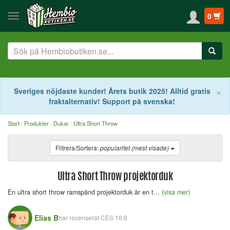
0
S
×
Sveriges nöjdaste kunder! Årets butik 2025! Alltid gratis
fraktalternativ! Support på svenska!
Start
Produkter
Dukar
Ultra Short Throw
Filtrera/Sortera:
popularitet (mest visade)
Ultra Short Throw projektorduk
En ultra short throw ramspänd projektorduk är en t...
(visa mer)
Elias B
har recenserat
CES 16:9