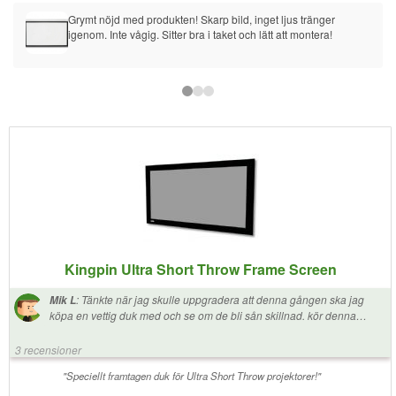
Grymt nöjd med produkten! Skarp bild, inget ljus tränger 
igenom. Inte vågig. Sitter bra i taket och lätt att montera!
Kingpin Ultra Short Throw Frame Screen
:
Tänkte när jag skulle uppgradera att denna gången ska jag
Mik L
köpa en vettig duk med och se om de bli sån skillnad. kör denna
duken med en Epson EH-LS500. Jag är väldigt nöjd och positivt
överraskad. Kört på billiga budget dukar förr till mina gamla projektor
3 recensioner
då jag inte trodde de kunde va sån skillnad. Men duken är minst lika
viktig som projektorn :) +Kingpin kan sina saker +Kvalite +lätt
"Speciellt framtagen duk för Ultra Short Throw projektorer!"
monterad