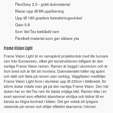
FlexGrey 2.0 - grått dukmaterial
Klarar upp till 8K-upplösning
Upp till 180 graders betraktningsvinkel
Gain 0.8
5cm Vel-Tex beklädd ram
Flexibelt material som ger slätare yta
Frame Vision Light
Frame Vision Light är en ramspänd projektorduk med lite tunnare
ram från Euroscreen, vilket gör konstruktionen billigare än den
vanliga Frame Vision ramen. Ramen är byggd i aluminium och är
5cm bred och är lätt att montera. Dukmaterialet håller sig spänt
och slätt och fästs på ramen utan verktyg. Väggfästen medföljer.
Frame Vision Light finns i storlekar upp till 230cm i bildbredd, för
större dukar måste man gå på den vanliga Frame Vision. Den här
duken har en Vel-Tex ram för bästa möjliga bild. Ramen kläs i en
svart sammet som effektivt absorberar ströljus och bidrar till en
känsla av högra kontrast i bilden. Det ger också ett lyxigare
utseende på ramen och döljer effektivt skarvarna i hörnen.