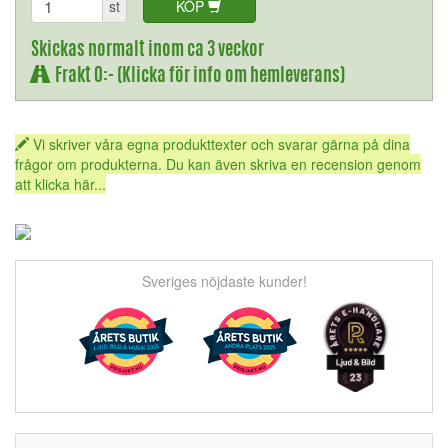
st
KÖP
Skickas normalt inom ca 3 veckor
Frakt 0:- (Klicka för info om hemleverans)
Vi skriver våra egna produkttexter och svarar gärna på dina
frågor om produkterna. Du kan även skriva en recension genom
att klicka här...
Sveriges nöjdaste kunder!