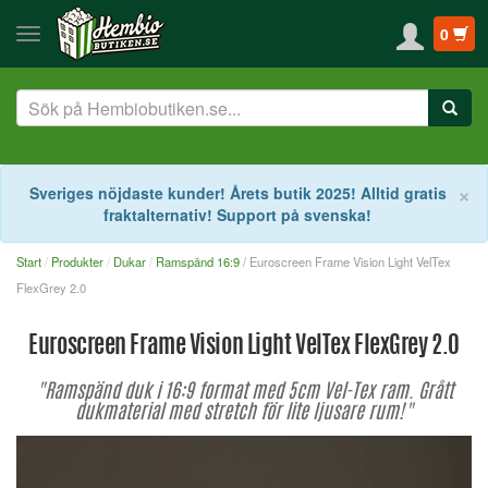
0
S
×
Sveriges nöjdaste kunder! Årets butik 2025! Alltid gratis
fraktalternativ! Support på svenska!
Start
Produkter
Dukar
Ramspänd 16:9
/ Euroscreen Frame Vision Light VelTex
FlexGrey 2.0
Euroscreen Frame Vision Light VelTex FlexGrey 2.0
"Ramspänd duk i 16:9 format med 5cm Vel-Tex ram. Grått
dukmaterial med stretch för lite ljusare rum!"