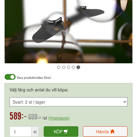
Visa produktvideo först
Välj färg och antal du vill köpa:
589:-
699:-
/st
(
)
Prishistorik
st
KÖP
Hämta