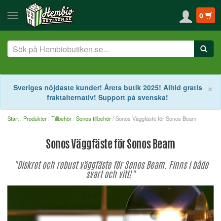
0
S
×
Sveriges nöjdaste kunder! Årets butik 2025! Alltid gratis
fraktalternativ! Support på svenska!
Start
Produkter
Tillbehör
Sonos tillbehör
/ Sonos Väggfäste för Sonos Beam
Sonos Väggfäste för Sonos Beam
"Diskret och robust väggfäste för Sonos Beam. Finns i både
svart och vitt!"