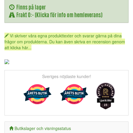
Finns på lager
Frakt 0:- (Klicka för info om hemleverans)
Vi skriver våra egna produkttexter och svarar gärna på dina
frågor om produkterna. Du kan även skriva en recension genom
att klicka här...
Sveriges nöjdaste kunder!
Butikslager och visningsstatus