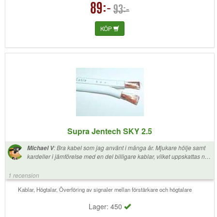
89:-
93:-
KÖP
Supra Jentech SKY 2.5
:
Bra kabel som jag använt i många år. Mjukare hölje samt
Michael V
kardeller i jämförelse med en del billigare kablar, vilket uppskattas när
man hanterar och skalar många kablar i följd. Den är även enkel att
dra i vp rör och montera i kabellister. Höljet har en slät sida och en
1 recension
rundare sida vilket underlättar och gör det smidigare för att urskilja
plus och minus åt. Använder denna kabel till Fronten L/C/R i min
Kablar, Högtalar, Överföring av signaler mellan förstärkare och högtalare
hemmabio anläggning. Prisvärd kvalitet som vanligt när det gäller
Supra. Kabeln är oxå svensktillverkad vilket är ett plus då man gärna
Lager: 450
vill stödja svenska produkter och företag. Kan inget annat än att