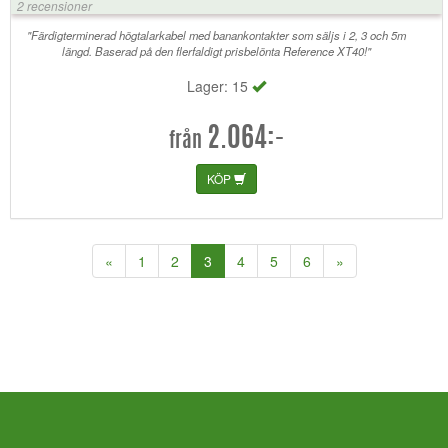
2 recensioner
"Färdigterminerad högtalarkabel med banankontakter som säljs i 2, 3 och 5m
längd. Baserad på den flerfaldigt prisbelönta Reference XT40!"
Lager: 15
2.064:-
från
KÖP
(current)
«
1
2
3
4
5
6
»