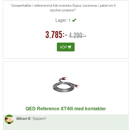
kablar, kan verkligen rekommendera dem
"Jumperkablar i referensnivå från svenska Supra. Levereras i paket om 4
stycken jumpers!"
Lager: 1
3.785:-
4.290:-
KÖP
QED Reference XT40i med kontakter
:
Toppen!!
Mikael B