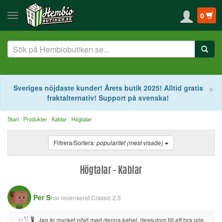
0
S
×
Sveriges nöjdaste kunder! Årets butik 2025! Alltid gratis
fraktalternativ! Support på svenska!
Start
Produkter
Kablar
Högtalar
Filtrera/Sortera:
popularitet (mest visade)
Högtalar - Kablar
Per S
har recenserat
Classic 2.5
Jag är mycket nöjd med denna kabel, dessutom till ett bra pris. 