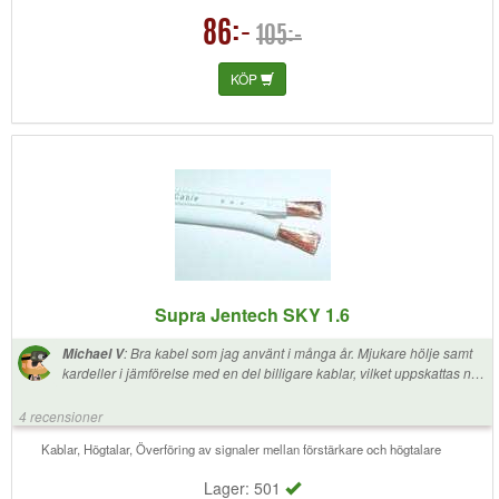
86:-
105:-
KÖP
Supra Jentech SKY 1.6
:
Bra kabel som jag använt i många år. Mjukare hölje samt
Michael V
kardeller i jämförelse med en del billigare kablar, vilket uppskattas när
man hanterar och skalar många kablar i följd. Höljet har en slät sida
och en rundare sida vilket underlättar för att skilja plus och minus åt.
4 recensioner
Använder denna kabel till Surround och Atmos i min hemmabio
anläggning. Prisvärd kvalitet som vanligt med denna svenska
Kablar, Högtalar, Överföring av signaler mellan förstärkare och högtalare
tillverkare. Rekommenderas!
Lager: 501