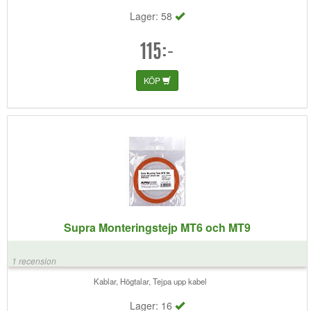
face. Basen är fast och fyllig. Helt enkelt mer spelglädje. Kan varmt
Lager: 58
rekommendera dessa. Dock köpte jag en meter för lite, så Supra ply
2.0 får gå som jumperkablar tills vidare
115:-
KÖP
Supra Monteringstejp MT6 och MT9
1 recension
Kablar, Högtalar, Tejpa upp kabel
Lager: 16