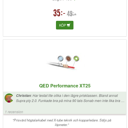
35:-
49:-
KÖP
QED Performance XT25
:
Har testat lite olika i den lägre prisklassen. Bland annat
Christian
Supra ply 2.0. Funkade bra på mina 90 tals Sonab men inte lika bra på
systemet jag har nu. Bestämde mig för att slå till på Qed XT25. Ångrar
mig inte, direkt betydligt bättre stereobild, lät i det korta test jag gjorde
1 recension
som att ibland artisten klev ut ur högtalarna. Qed vs Supra ply 2.0, som
att gå från gammal färgtv till ultra HD, Qed vs några halvdyra från Wish.
"Prisvärd högtalarkabel med X-tube teknik och kopparledare. Säljs på
Från mummel till klarhet. Mer klarhet och detaljer utan att låta in your
löpmeter."