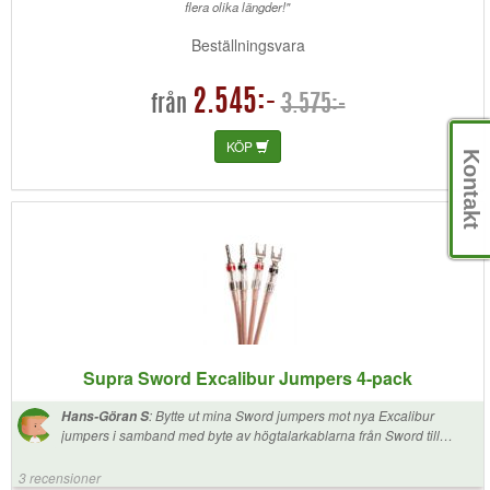
flera olika längder!"
Beställningsvara
2.545:-
3.575:-
från
KÖP
Kontakt
Supra Sword Excalibur Jumpers 4-pack
:
Bytte ut mina Sword jumpers mot nya Excalibur
Hans-Göran S
jumpers i samband med byte av högtalarkablarna från Sword till
Excalibur. Vilket stort lyft. Tyckte Sword var riktigt bra när jab bytte
kablar förra gången. Lyftet denna gång är minst lika stort. Enormt bra
3 recensioner