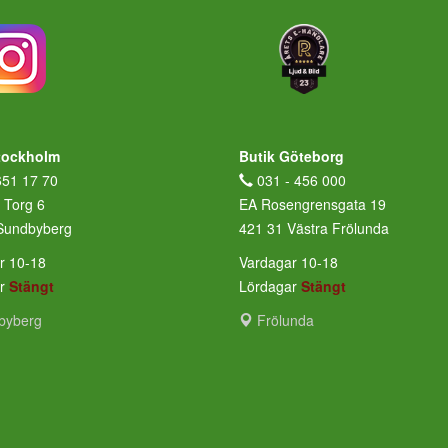
tockholm
Butik Göteborg
651 17 70
031 - 456 000
 Torg 6
EA Rosengrensgata 19
Sundbyberg
421 31 Västra Frölunda
r 10-18
Vardagar 10-18
ar
Stängt
Lördagar
Stängt
byberg
Frölunda