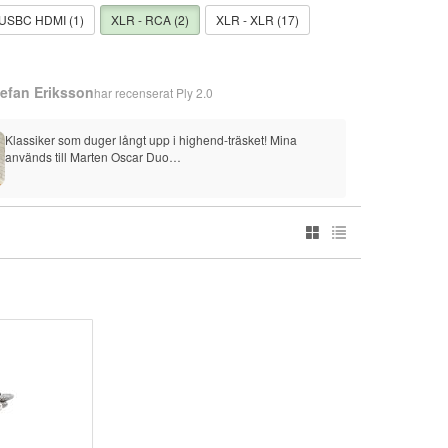
USBC HDMI (1)
XLR - RCA (2)
XLR - XLR (17)
tefan Eriksson
har recenserat
Ply 2.0
Klassiker som duger långt upp i highend-träsket! Mina 
används till Marten Oscar Duo…