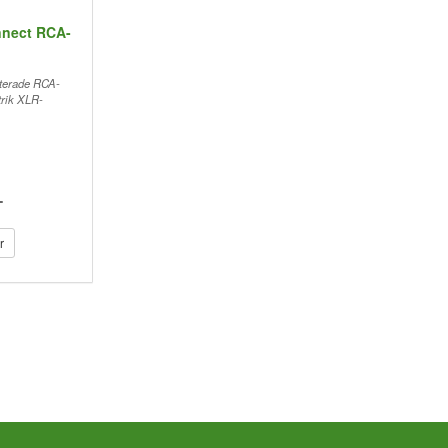
nnect RCA-
äterade RCA-
trik XLR-
-
r