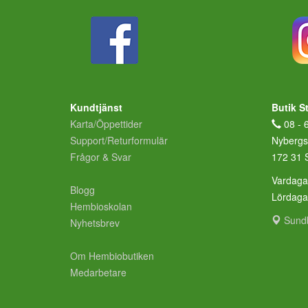
Kundtjänst
Butik S
Karta/Öppettider
08 - 
Support/Returformulär
Nybergs
Frågor & Svar
172 31 
Vardaga
Blogg
Lördag
Hembioskolan
Sund
Nyhetsbrev
Om Hembiobutiken
Medarbetare