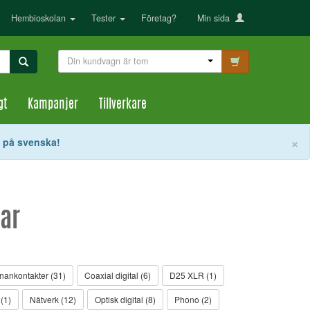
Hembioskolan
Tester
Företag?
Min sida
Din kundvagn är tom
gt
Kampanjer
Tillverkare
S
×
t på svenska!
lar
nankontakter (31)
Coaxial digital (6)
D25 XLR (1)
(1)
Nätverk (12)
Optisk digital (8)
Phono (2)