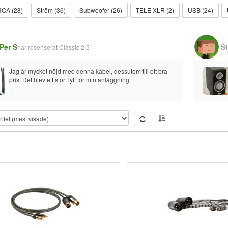
RCA (28)
Ström (36)
Subwoofer (26)
TELE XLR (2)
USB (24)
Per S
S
har recenserat
Classic 2.5
Jag är mycket nöjd med denna kabel, dessutom till ett bra 
pris. Det blev ett stort lyft för min anläggning.