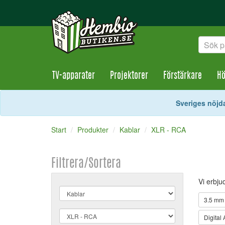
TV-apparater
Projektorer
Förstärkare
Hö
Sveriges nöjda
Start
Produkter
Kablar
XLR - RCA
Filtrera/Sortera
Vi erbju
3.5 mm 
Digital