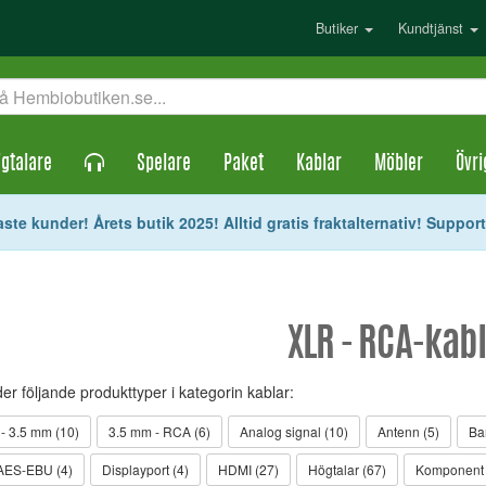
Butiker
Kundtjänst
gtalare
Spelare
Paket
Kablar
Möbler
Övri
ste kunder! Årets butik 2025! Alltid gratis fraktalternativ! Suppor
XLR - RCA-kab
der följande produkttyper i kategorin kablar:
- 3.5 mm (10)
3.5 mm - RCA (6)
Analog signal (10)
Antenn (5)
Ba
 AES-EBU (4)
Displayport (4)
HDMI (27)
Högtalar (67)
Komponent 