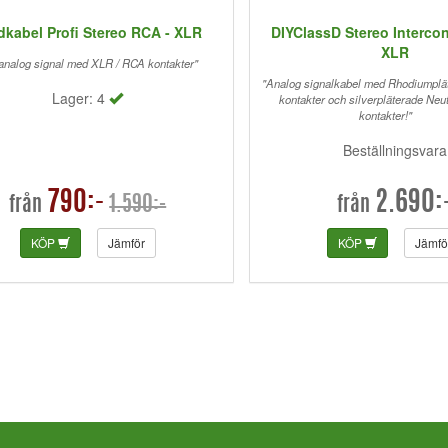
dkabel Profi Stereo RCA - XLR
DIYClassD Stereo Interco
XLR
analog signal med XLR / RCA kontakter"
"Analog signalkabel med Rhodiumpl
Lager: 4
kontakter och silverpläterade Neu
kontakter!"
Beställningsvara
790:-
2.690:
1.590:-
från
från
KÖP
Jämför
KÖP
Jämfö