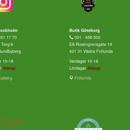
tockholm
Butik Göteborg
651 17 70
031 - 456 000
 Torg 6
EA Rosengrensgata 19
Sundbyberg
421 31 Västra Frölunda
r 10-18
Vardagar 10-18
ar
Stängt
Lördagar
Stängt
byberg
Frölunda