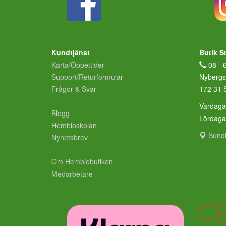
Kundtjänst
Butik S
Karta/Öppettider
08 - 
Support/Returformulär
Nybergs
Frågor & Svar
172 31 
Vardaga
Blogg
Lördag
Hembioskolan
Sund
Nyhetsbrev
Om Hembiobutiken
Medarbetare