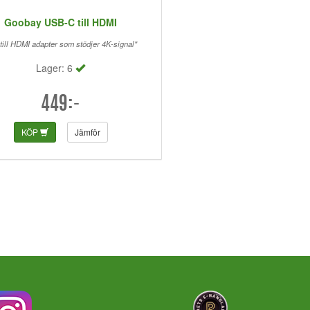
Goobay USB-C till HDMI
ill HDMI adapter som stödjer 4K-signal"
Lager: 6
449:-
KÖP
Jämför