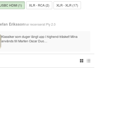
USBC HDMI (1)
XLR - RCA (2)
XLR - XLR (17)
tefan Eriksson
har recenserat
Ply 2.0
Klassiker som duger långt upp i highend-träsket! Mina 
används till Marten Oscar Duo…