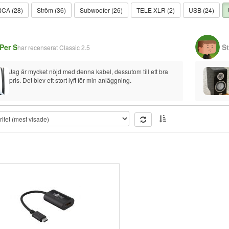
RCA (28)
Ström (36)
Subwoofer (26)
TELE XLR (2)
USB (24)
Per S
S
har recenserat
Classic 2.5
Jag är mycket nöjd med denna kabel, dessutom till ett bra 
pris. Det blev ett stort lyft för min anläggning.