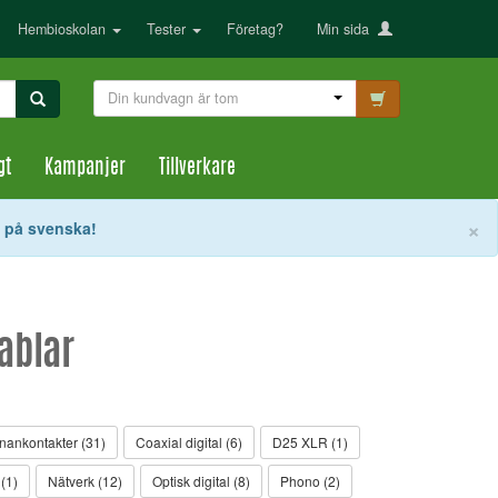
Hembioskolan
Tester
Företag?
Min sida
Din kundvagn är tom
gt
Kampanjer
Tillverkare
S
×
t på svenska!
kablar
nankontakter (31)
Coaxial digital (6)
D25 XLR (1)
(1)
Nätverk (12)
Optisk digital (8)
Phono (2)