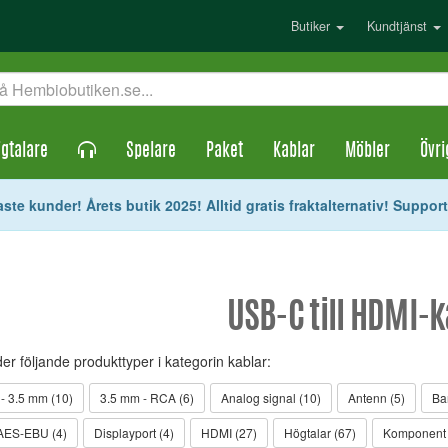
Butiker
Kundtjänst
gtalare
Spelare
Paket
Kablar
Möbler
Övri
ste kunder! Årets butik 2025! Alltid gratis fraktalternativ! Suppor
USB-C till HDMI-
der följande produkttyper i kategorin kablar:
- 3.5 mm (10)
3.5 mm - RCA (6)
Analog signal (10)
Antenn (5)
Ba
 AES-EBU (4)
Displayport (4)
HDMI (27)
Högtalar (67)
Komponent 