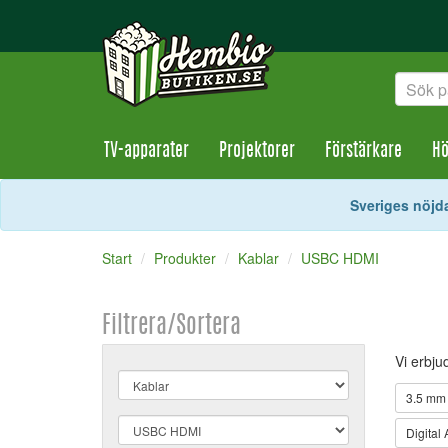
TV-apparater
Projektorer
Förstärkare
Hö
Sveriges nöjda
Start
Produkter
Kablar
USBC HDMI
Filtrera/Sortera
Vi erbju
3.5 mm 
Digital