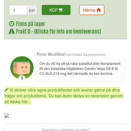
par
KÖP
Hämta
Finns på lager
Frakt 0:- (Klicka för info om hemleverans)
Peter Modliba
Framröstad topprecension
Om du vill ha ett så nära substitut eller komplement 
till den klassiska högtalaren Cerwin-Vega D9-E är 
CV XLS-215 nog det närmaste du kan komma.
Vi skriver våra egna produkttexter och svarar gärna på dina
frågor om produkterna. Du kan även skriva en recension genom
att klicka här...
Sveriges nöjdaste kunder!