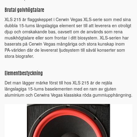
Brutal golvhögtalare
XLS 215 är flaggskeppet i Cerwin Vegas XLS-serie som med sina
dubbla 15-tums långslagiga element ser till att leverera en otroligt
djup och omskakande bas, oavsett om de används som rena
musikhögtalare eller som frontar i ditt biosystem. XLS-serien har
baserats på Cerwin Vegas mångåriga och stora kunskap inom
PA-världen där de levererat ljudsystem till såväl konserter som
stora biografer.
Elementbestyckning
Det man lägger märke först till hos XLS 215 är de rejäla
långslagiga 15-tums baselementen med en ram av gjuten
aluminium och Cerwins Vegas klassiska röda gummiupphängning.