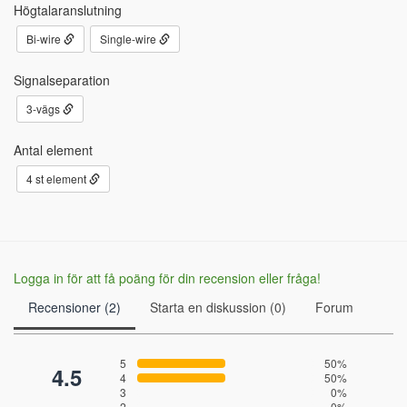
Högtalaranslutning
Bi-wire
Single-wire
Signalseparation
3-vägs
Antal element
4 st element
Logga in för att få poäng för din recension eller fråga!
Recensioner (2)
Starta en diskussion (0)
Forum
5
50%
4.5
4
50%
3
0%
2
0%