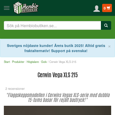
0
S
×
Sveriges nöjdaste kunder! Årets butik 2025! Alltid gratis
fraktalternativ! Support på svenska!
Start
Produkter
Högtalare
Golv
/ Cerwin Vega XLS 215
Cerwin Vega XLS 215
2 recensioner
"Flaggskeppsmodellen i Cerwins Vegas XLS-serie med dubbla
15-tums basar för rejält bastryck!"