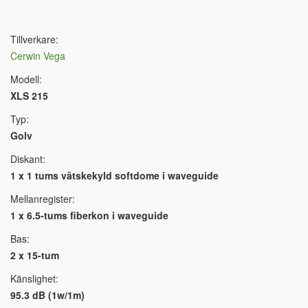
Tillverkare:
Cerwin Vega
Modell:
XLS 215
Typ:
Golv
Diskant:
1 x 1 tums vätskekyld softdome i waveguide
Mellanregister:
1 x 6.5-tums fiberkon i waveguide
Bas:
2 x 15-tum
Känslighet:
95.3 dB (1w/1m)