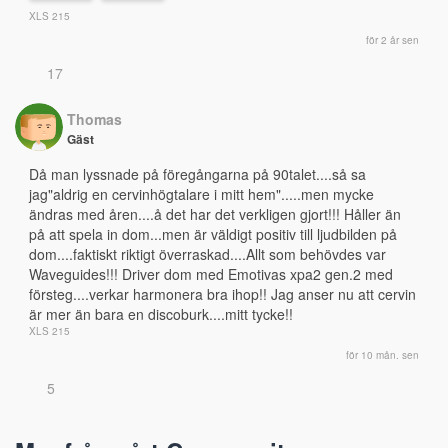
XLS 215
för 2 år sen
17
Thomas
Gäst
Då man lyssnade på föregångarna på 90talet....så sa 
jag"aldrig en cervinhögtalare i mitt hem".....men mycke 
ändras med åren....å det har det verkligen gjort!!! Håller än 
på att spela in dom...men är väldigt positiv till ljudbilden på 
dom....faktiskt riktigt överraskad....Allt som behövdes var 
Waveguides!!! Driver dom med Emotivas xpa2 gen.2 med 
försteg....verkar harmonera bra ihop!! Jag anser nu att cervin 
är mer än bara en discoburk....mitt tycke!!
XLS 215
för 10 mån. sen
5