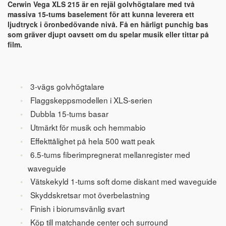
Cerwin Vega XLS 215 är en rejäl golvhögtalare med två
massiva 15-tums baselement för att kunna leverera ett
ljudtryck i öronbedövande nivå. Få en härligt punchig bas
som gräver djupt oavsett om du spelar musik eller tittar på
film.
3-vägs golvhögtalare
Flaggskeppsmodellen i XLS-serien
Dubbla 15-tums basar
Utmärkt för musik och hemmabio
Effekttålighet på hela 500 watt peak
6.5-tums fiberimpregnerat mellanregister med
waveguide
Vätskekyld 1-tums soft dome diskant med waveguide
Skyddskretsar mot överbelastning
Finish i biorumsvänlig svart
Köp till matchande center och surround