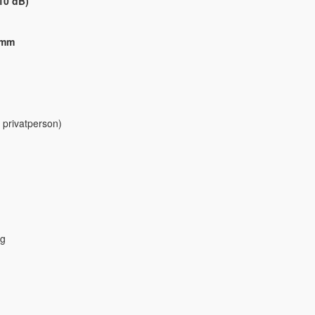
-10 dB)
 mm
 privatperson)
ng