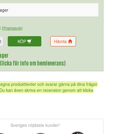
lager
t
(
)
Prishistorik
t
KÖP
Hämta
ager
(Klicka för info om hemleverans)
 egna produkttexter och svarar gärna på dina frågor
Du kan även skriva en recension genom att klicka
Sveriges nöjdaste kunder!