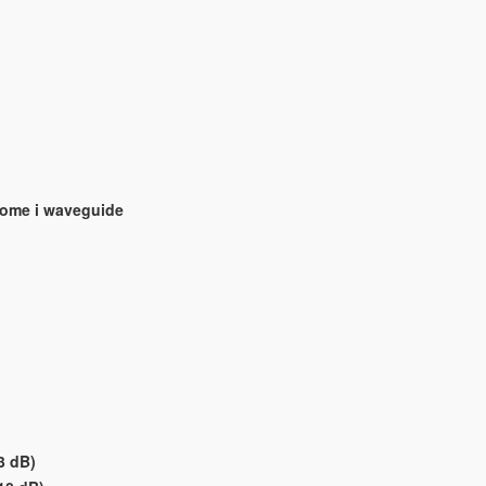
dome i waveguide
3 dB)