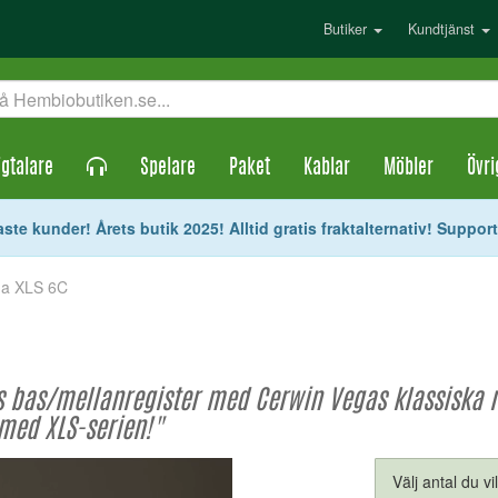
Butiker
Kundtjänst
gtalare
Spelare
Paket
Kablar
Möbler
Övri
ste kunder! Årets butik 2025! Alltid gratis fraktalternativ! Suppor
ga XLS 6C
 bas/mellanregister med Cerwin Vegas klassiska r
med XLS-serien!"
Välj antal du vi