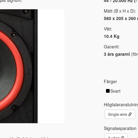
egas signum.
44 - 20.000 Hz (
Mått (B x H x D):
580 x 205 x 260
Vikt:
10.4 Kg
Garanti:
3 års garanti
(för
Färger
Svart
Högtalaranslutni
Single-wire
Signalseparation
2-vägs