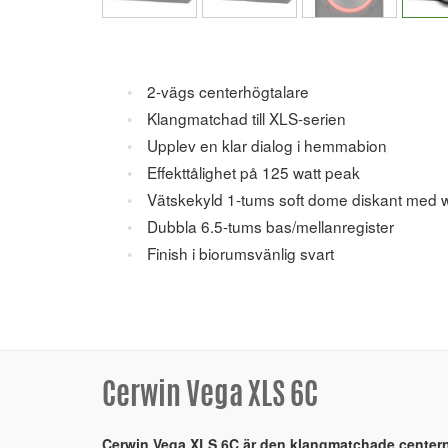
2-vägs centerhögtalare
Klangmatchad till XLS-serien
Upplev en klar dialog i hemmabion
Effekttålighet på 125 watt peak
Vätskekyld 1-tums soft dome diskant med
Dubbla 6.5-tums bas/mellanregister
Finish i biorumsvänlig svart
Cerwin Vega XLS 6C
Cerwin Vega XLS 6C är den klangmatchade centern 