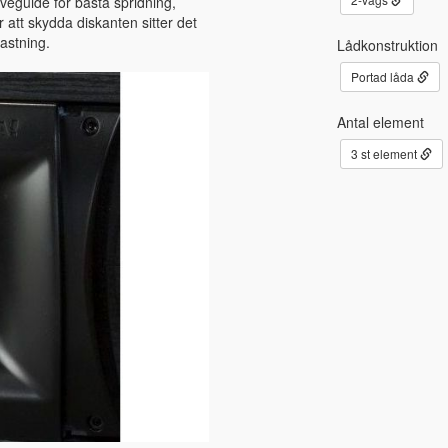
eguide för bästa spridning,
 att skydda diskanten sitter det
lastning.
Lådkonstruktion
Portad låda
Antal element
3 st element