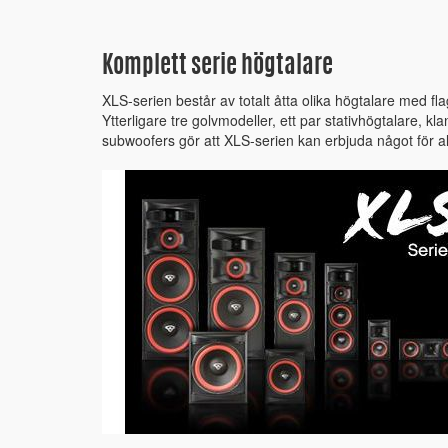
Komplett serie högtalare
XLS-serien består av totalt åtta olika högtalare med f
Ytterligare tre golvmodeller, ett par stativhögtalare, k
subwoofers gör att XLS-serien kan erbjuda något för a