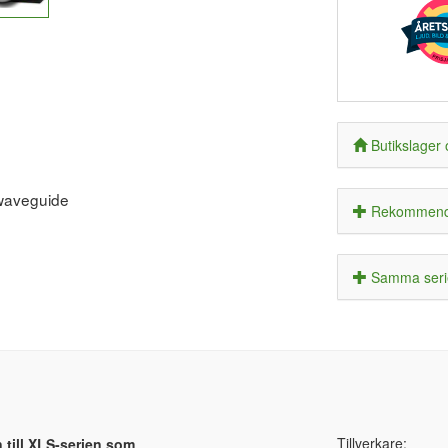
Butikslager 
 waveguide
Rekommende
Samma seri
Tillverkare:
till XLS-serien som