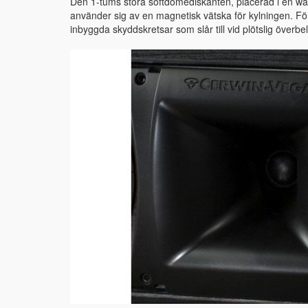
Den 1-tums stora softdomediskanten, placerad i en wav
använder sig av en magnetisk vätska för kylningen. För
inbyggda skyddskretsar som slår till vid plötslig överbe