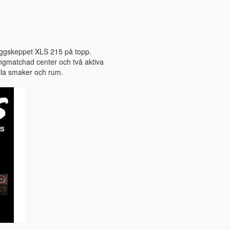
laggskeppet XLS 215 på topp.
langmatchad center och två aktiva
lla smaker och rum.