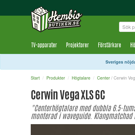
TV-apparater
Projektorer
Förstärkare
Hö
Sveriges nöjda
Start
Produkter
Högtalare
Center
/ Cerwin Ve
Cerwin Vega XLS 6C
"Centerhögtalare med dubbla 6.5-tums
monterad i waveguide. Klangmatchad 