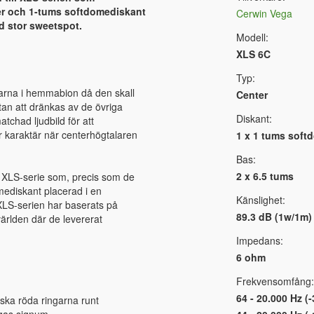
er och 1-tums softdomediskant
Cerwin Vega
d stor sweetspot.
Modell:
XLS 6C
Typ:
larna i hemmabion då den skall
Center
utan att dränkas av de övriga
Diskant:
tchad ljudbild för att
rar karaktär när centerhögtalaren
1 x 1 tums soft
Bas:
2 x 6.5 tums
 XLS-serie som, precis som de
mediskant placerad i en
Känslighet:
XLS-serien har baserats på
89.3 dB (1w/1m)
rlden där de levererat
Impedans:
6 ohm
Frekvensomfång:
64 - 20.000 Hz (-
iska röda ringarna runt