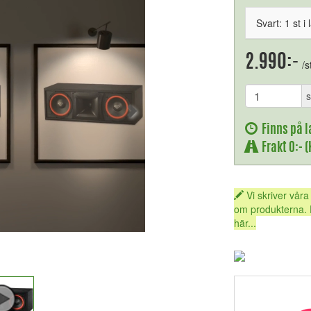
Svart: 1 st i 
2.990:-
/s
s
Finns på l
Frakt 0:- 
Vi skriver våra
om produkterna. 
här...