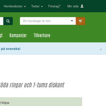
Hembioskolan
Tester
Företag?
Min sida
Din kundvagn är tom
gt
Kampanjer
Tillverkare
S
×
t på svenska!
öda ringar och 1-tums diskant
ll köpa: