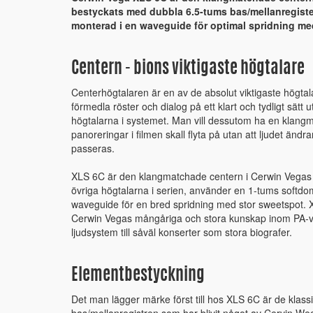
bestyckats med dubbla 6.5-tums bas/mellanregist
monterad i en waveguide för optimal spridning me
Centern - bions viktigaste högtalare
Centerhögtalaren är en av de absolut viktigaste högta
förmedla röster och dialog på ett klart och tydligt sätt 
högtalarna i systemet. Man vill dessutom ha en klangma
panoreringar i filmen skall flyta på utan att ljudet änd
passeras.
XLS 6C är den klangmatchade centern i Cerwin Vegas
övriga högtalarna i serien, använder en 1-tums softdo
waveguide för en bred spridning med stor sweetspot. 
Cerwin Vegas mångåriga och stora kunskap inom PA-vä
ljudsystem till såväl konserter som stora biografer.
Elementbestyckning
Det man lägger märke först till hos XLS 6C är de klass