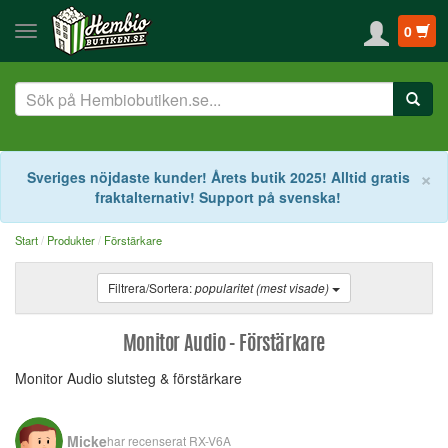
0
S
×
Sveriges nöjdaste kunder! Årets butik 2025! Alltid gratis
fraktalternativ! Support på svenska!
Start
Produkter
Förstärkare
Filtrera/Sortera:
popularitet (mest visade)
Monitor Audio - Förstärkare
Monitor Audio slutsteg & förstärkare
Micke
har recenserat
RX-V6A