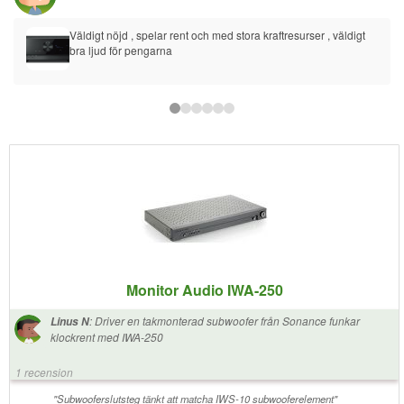
Väldigt nöjd , spelar rent och med stora kraftresurser , väldigt 
bra ljud för pengarna
Monitor Audio IWA-250
:
Driver en takmonterad subwoofer från Sonance funkar
Linus N
klockrent med IWA-250
1 recension
"Subwooferslutsteg tänkt att matcha IWS-10 subwooferelement"