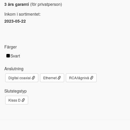
3 års garanti
(för privatperson)
Inkom i sortimentet:
2023-05-22
Färger
Svart
Anslutning
Digital coaxial
Ethernet
RCA/lågnivå
Slutstegstyp
Klass D