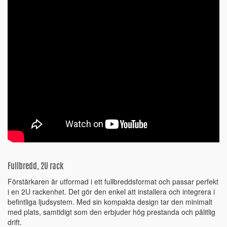
Fullbredd, 2U rack
Förstärkaren är utformad i ett fullbreddsformat och passar perfekt
i en 2U rackenhet. Det gör den enkel att installera och integrera i
befintliga ljudsystem. Med sin kompakta design tar den minimalt
med plats, samtidigt som den erbjuder hög prestanda och pålitlig
drift.