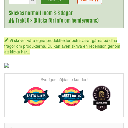
Skickas normalt inom 3-8 dagar
Frakt 0:- (Klicka för info om hemleverans)
Vi skriver våra egna produkttexter och svarar gärna på dina
frågor om produkterna. Du kan även skriva en recension genom
att klicka här...
Sveriges nöjdaste kunder!