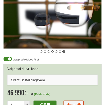
Visa produktvideo först
Välj antal du vill köpa:
Svart: Beställningsvara
46.990:-
/st
(
)
Prishistorik
st
KÖP
Hämta