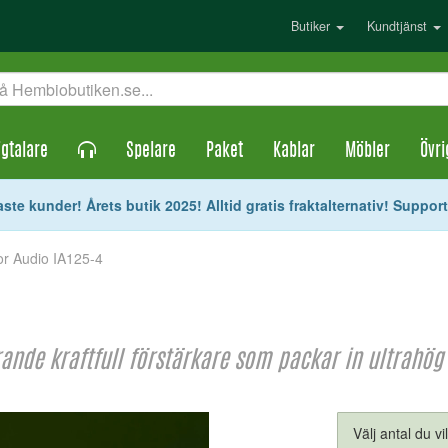
Butiker
Kundtjänst
gtalare
Spelare
Paket
Kablar
Möbler
Övri
ste kunder! Årets butik 2025! Alltid gratis fraktalternativ! Suppor
or Audio IA125-4
nde kraftfull förstärkare som packar in ultrahög 
Välj antal du vi