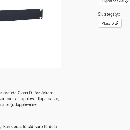
Digital coaxial
Slutstegstyp
Klass D
sterande Class D-förstärkare
 kommer att uppleva djupa basar,
n stor ljudupplevelse.
i kan deras förstärkare fördela