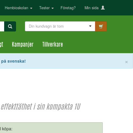
Hembioskolan
Tester
Företag?
Min sida
Din kundvagn är tom
gt
Kampanjer
Tillverkare
S
×
t på svenska!
effekttäthet i sin kompakta 1U
ll köpa: