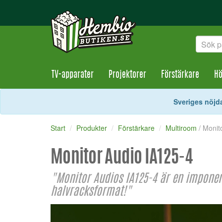
TV-apparater
Projektorer
Förstärkare
Hö
Sveriges nöjda
Start
Produkter
Förstärkare
Multiroom
/ Monit
Monitor Audio IA125-4
"Monitor Audios IA125-4 är en imponera
halvracksformat!"