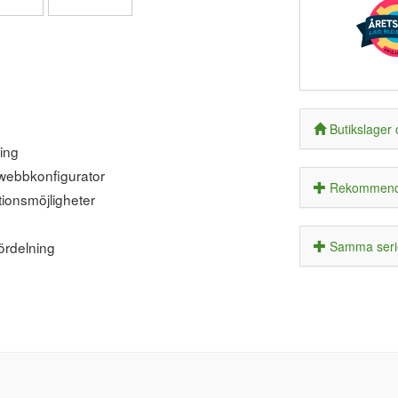
Butikslager 
ring
webbkonfigurator
Rekommende
tionsmöjligheter
ördelning
Samma seri