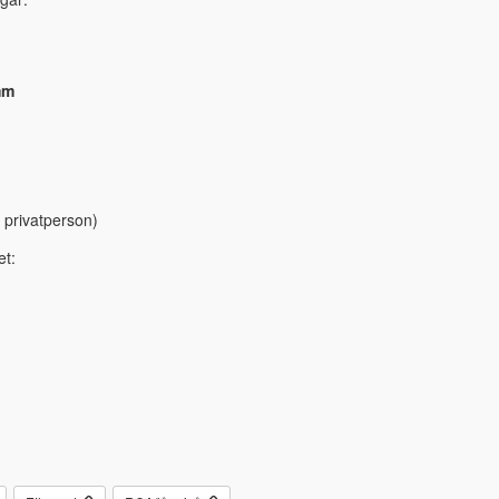
mm
 privatperson)
et: