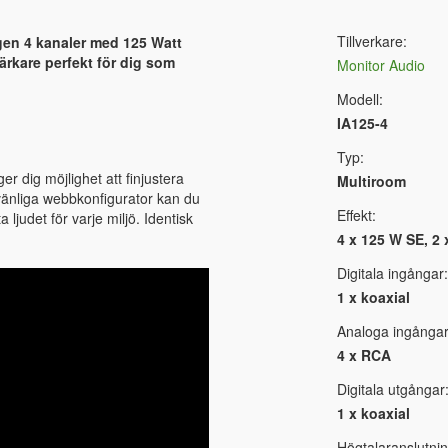
Tillverkare:
ngen 4 kanaler med 125 Watt
tärkare perfekt för dig som
Monitor Audio
Modell:
IA125-4
Typ:
r dig möjlighet att finjustera
Multiroom
vänliga webbkonfigurator kan du
Effekt:
 ljudet för varje miljö. Identisk
4 x 125 W SE, 2
Digitala ingångar:
1 x koaxial
Analoga ingångar
4 x RCA
Digitala utgångar
1 x koaxial
Högtalaranslutnin