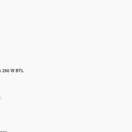
 x 250 W BTL
:
:
gar: