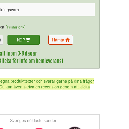
llningsvara
/st
(
)
Prishistorik
t
KÖP
Hämta
alt inom 3-8 dagar
(Klicka för info om hemleverans)
 egna produkttexter och svarar gärna på dina frågor
Du kan även skriva en recension genom att klicka
Sveriges nöjdaste kunder!