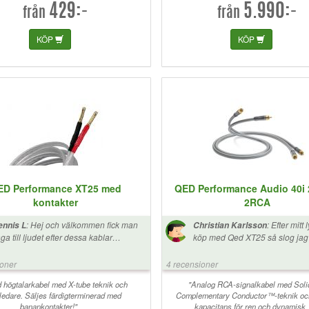
429:-
5.990:-
från
från
KÖP
KÖP
ED Performance XT25 med
QED Performance Audio 40i 
kontakter
2RCA
:
Hej och välkommen fick man
:
Efter mitt
nnis L
Christian Karlsson
ga till ljudet efter dessa kablar
köp med Qed XT25 så slog jag ä
pplades in. Klar skillnad mot det
på dessa. De ersätter mina ga
lligare som användes innan.
Dac-X. Ångrar inte köpet på nå
ioner
4 recensioner
alls. Dra mig baklänges vilken 
var som att dra av ett skynke ö
d högtalarkabel med X-tube teknik och
"Analog RCA-signalkabel med Soli
ledare. Säljes färdigterminerad med
Complementary Conductor™-teknik oc
högtalarna. Musiken fick ett bättre flow,
banankontakter!"
kapacitans för ren och dynamisk
detaljer som ofta försvann när