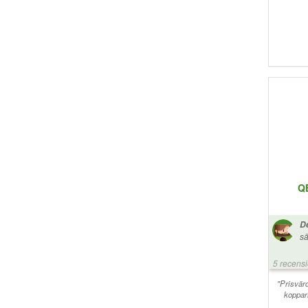
Q
De
sä
ko
bi
5 recens
"Prisvär
koppar