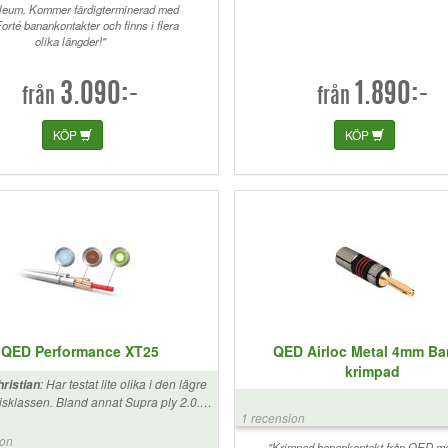
ileum. Kommer färdigterminerad med
Forté banankontakter och finns i flera
olika längder!"
3.090:-
1.890:-
från
från
KÖP
KÖP
QED Performance XT25
QED Airloc Metal 4mm B
krimpad
:
Har testat lite olika i den lägre
ristian
isklassen. Bland annat Supra ply 2.0.
1 recension
nkade bra på mina 90 tals Sonab men
te lika bra på systemet jag har nu.
ion
"Krimpad banankontakt från QED m