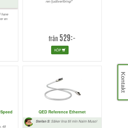
ren ljudöverföring!"
l hane
ver en
529:-
från
KÖP
Kontakt
 Speed
QED Reference Ethernet
:
Säker lina till min Naim Muso!
Stefan S
, 48