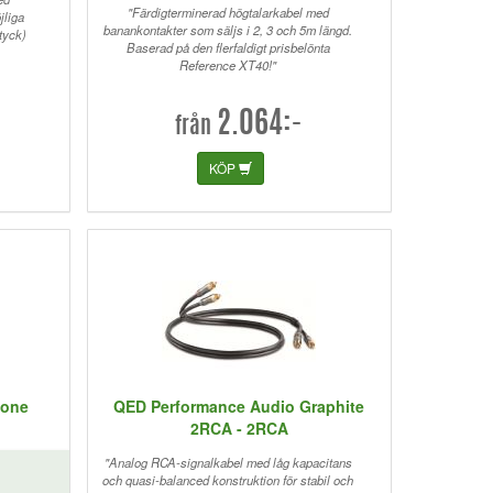
"Färdigterminerad högtalarkabel med
jliga
banankontakter som säljs i 2, 3 och 5m längd.
tyck)
Baserad på den flerfaldigt prisbelönta
Reference XT40!"
2.064:-
från
KÖP
hone
QED Performance Audio Graphite
2RCA - 2RCA
"Analog RCA-signalkabel med låg kapacitans
och quasi-balanced konstruktion för stabil och