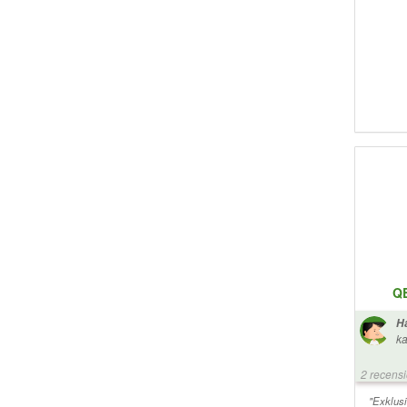
QE
H
ka
2 recens
"Exklusi