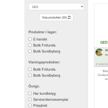
Visa produkter (55)
Produkter i lager:
E-handel
QED 
Butik Frölunda
R
Butik Sundbyberg
so
fö
Visningsprodukter:
ka
4 recens
a
Butik Frölunda
Si
"Bal
Butik Sundbyberg
Conducto
vi
oc
då
me
Övrigt:
go
me
Har kundbetyg
Fö
Service/demoexemplar
på
På
Prissänkt
si