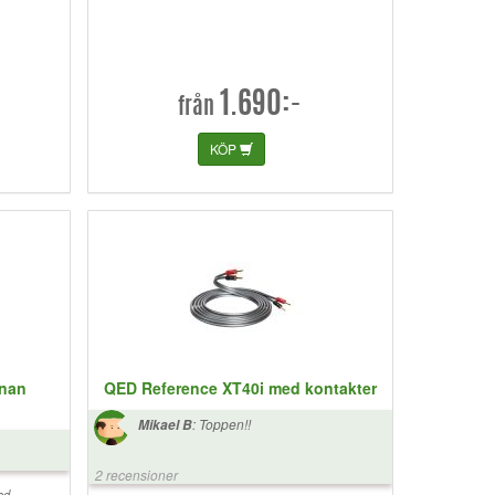
1.690:-
från
KÖP
anan
QED Reference XT40i med kontakter
:
Toppen!!
Mikael B
2 recensioner
ed