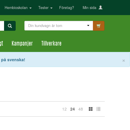
Hembioskolan
Tester
Företag?
Min sida
Din kundvagn är tom
gt
Kampanjer
Tillverkare
S
×
t på svenska!
12
24
48