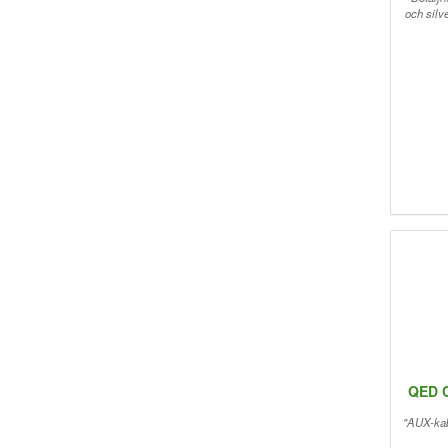
och silv
QED C
"AUX-kab