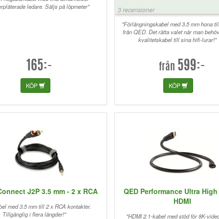
erpläterade ledare. Säljs på löpmeter"
3 recensioner
"Förlängningskabel med 3.5 mm hona til
från QED. Det rätta valet när man behö
kvalitetskabel till sina hifi-lurar!"
165:-
599:-
från
KÖP
KÖP
onnect J2P 3.5 mm - 2 x RCA
QED Performance Ultra High
HDMI
el med 3.5 mm till 2 x RCA kontakter.
Tillgänglig i flera längder!"
"HDMI 2.1-kabel med stöd för 8K-video