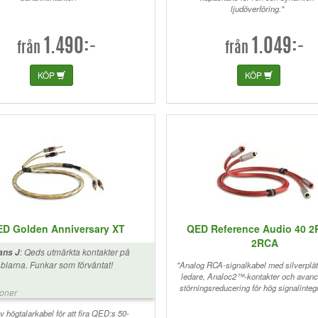
ljudöverföring."
spelade på låg volym försvinne
skriva en lista med nya upptäck
Summering KÖP! Nu har jag gjor
1.490:-
1.049:-
kan med min anläggning. Qed 
från
från
oehlbach jumperkabel m.m. Fåt
förstärkare, högtalare att spela
KÖP
KÖP
förväntan
D Golden Anniversary XT
QED Reference Audio 40 2
2RCA
:
Qeds utmärkta kontakter på
ans J
blarna. Funkar som förväntat!
"Analog RCA-signalkabel med silverplä
ledare, Analoc2™-kontakter och avan
störningsreducering för hög signalintegr
ioner
v högtalarkabel för att fira QED:s 50-