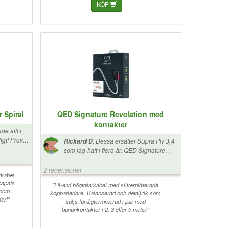
ningar
KÖP
 Så är det
en väg att
 Spiral
QED Signature Revelation med
kontakter
e allt i
rovat
:
Dessa ersätter Supra Ply 3,4
Rickard D
are kablar,
som jag haft i flera år. QED Signature
handsken,
Revelation framstår som en mer kapabel
signalförmedlare i jämförelse. Är ju också
2 recensioner
d att
rkabel
flera gånger dyrare. Mina Revel högtalare
kapats
unkade bäst
ger nu ifrån sig en mer öppen och
"Hi-end högtalarkabel med silverpläterade
inom
rera på topp!
kopparledare. Balanserad och detaljrik som
detaljrik ljudbild över hela
der!"
säljs färdigterminerad i par med
frekvensregistret. Det har blivit roligare
banankontakter i 2, 3 eller 5 meter"
och mer engagerande att lyssna! Med
facit i hand framstod högtalarna som
något dova och instängda via Ply 3,4.