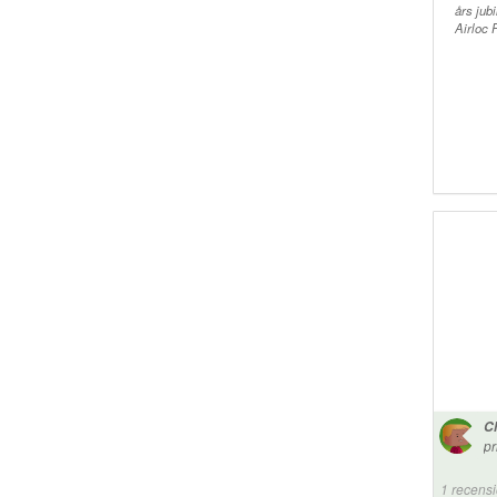
års jub
Airloc 
Ch
pr
Fu
in
1 recens