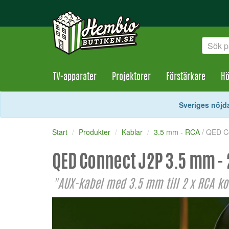
TV-apparater
Projektorer
Förstärkare
Hö
Sveriges nöjda
Start
Produkter
Kablar
3.5 mm - RCA
/ QED C
QED Connect J2P 3.5 mm - 
"AUX-kabel med 3.5 mm till 2 x RCA kont