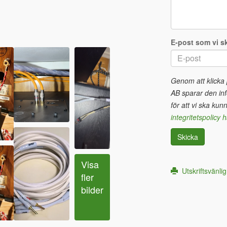
E-post som vi sk
Genom att klicka
AB sparar den inf
för att vi ska kun
integritetspolicy h
Skicka
Visa 
Utskriftsvänlig
fler 
bilder