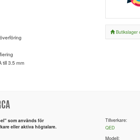
Butikslager 
 överföring
fiering
 till 3.5 mm
RCA
Tillverkare:
bel" som används för
rkare eller aktiva högtalare.
QED
Modell: