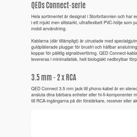
QEDs Connect-serie
Hela sortimentet är designat i Storbritannien och har en
i ett mjukt men slitstarkt, ultraflexibelt PVC-hölje so
mobil användning.
Kablarna (där tillämpligt) är utrustade med specialgj
guldpläterade pluggar för brusfri och hållbar anslutning
koppar för pålitlig signalöverföring. QED Connect-kablar
levereras i minimalistisk, helt biologiskt nedbrytbar för
3.5 mm - 2 x RCA
QED Connect 3.5 mm jack till phono-kabel är en stereo
ansluta dina bärbara enheter eller hi-fi-komponenter
till RCA-ingångarna på din förstärkare, receiver eller a