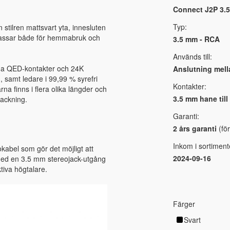
Connect J2P 3.5
Typ:
 stilren mattsvart yta, innesluten
m passar både för hemmabruk och
3.5 mm - RCA
Används till:
utna QED-kontakter och 24K
Anslutning mella
, samt ledare i 99,99 % syrefri
Kontakter:
na finns i flera olika längder och
3.5 mm hane til
packning.
Garanti:
2 års garanti
(för
Inkom i sortiment
kabel som gör det möjligt att
2024-09-16
 med en 3.5 mm stereojack-utgång
ktiva högtalare.
Färger
Svart