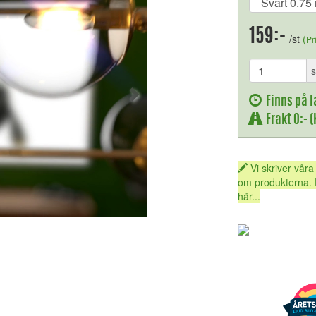
159:-
/st
(
Pr
s
Finns på l
Frakt 0:- 
Vi skriver våra
om produkterna. 
här...