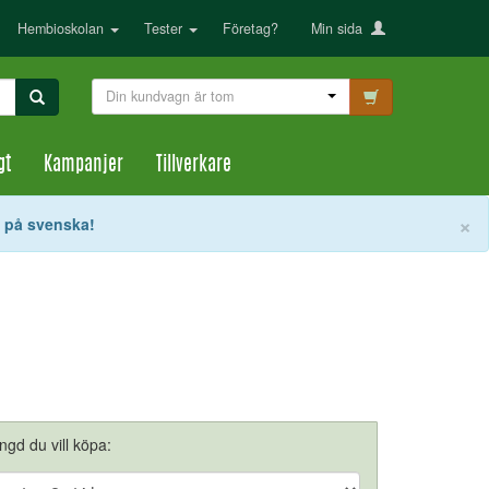
Hembioskolan
Tester
Företag?
Min sida
Din kundvagn är tom
gt
Kampanjer
Tillverkare
S
×
t på svenska!
ängd du vill köpa: