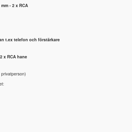
 mm - 2 x RCA
n t.ex telefon och förstärkare
l 2 x RCA hane
 privatperson)
et: