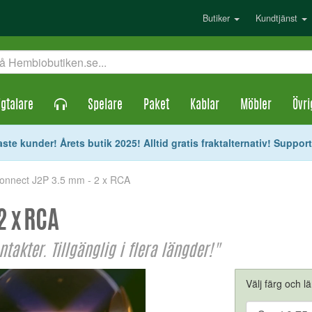
Butiker
Kundtjänst
gtalare
Spelare
Paket
Kablar
Möbler
Övri
ste kunder! Årets butik 2025! Alltid gratis fraktalternativ! Suppor
onnect J2P 3.5 mm - 2 x RCA
2 x RCA
akter. Tillgänglig i flera längder!"
Välj färg och l