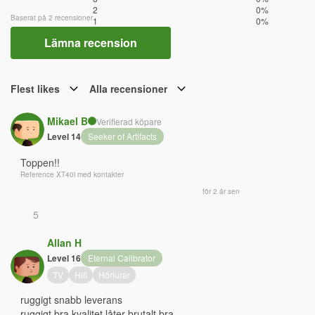
2
0%
Baserat på 2 recensioner
1
0%
Lämna recension
Flest likes
Alla recensioner
Mikael B
Verifierad köpare
Level 14
Seeker of Artifacts
Toppen!!
Reference XT40i med kontakter
för 2 år sen
5
Allan H
Level 16
Eternal Calibrator
TV
Hifi
Hörlurar
ruggigt snabb leverans 
ruggigt bra kvalitet låter brutalt bra