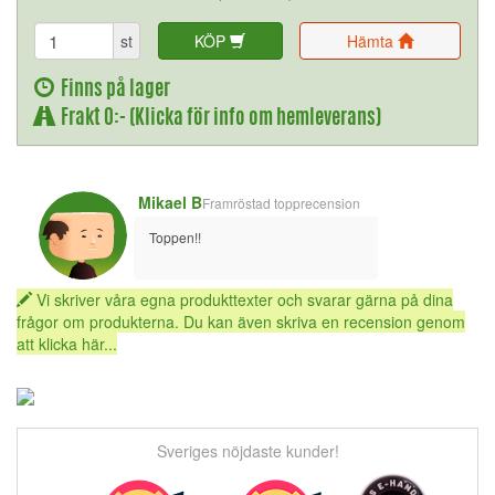
st
KÖP
Hämta
Finns på lager
Frakt 0:- (Klicka för info om hemleverans)
Mikael B
Framröstad topprecension
Toppen!!
Vi skriver våra egna produkttexter och svarar gärna på dina
frågor om produkterna. Du kan även skriva en recension genom
att klicka här...
Sveriges nöjdaste kunder!