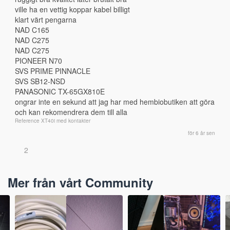
ville ha en vettig koppar kabel billigt
klart värt pengarna
NAD C165
NAD C275
NAD C275
PIONEER N70
SVS PRIME PINNACLE
SVS SB12-NSD 
PANASONIC TX-65GX810E
ongrar inte en sekund att jag har med hembiobutiken att göra 
och kan rekomendrera dem till alla
Reference XT40i med kontakter
för 6 år sen
2
Mer från vårt Community