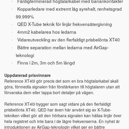
Färdigterminerad högtalarkabel med banankontakter
Kopparledare med extremt låg syrehalt, renhetsgrad
99.999%
QED X-Tube teknik för linjär frekvensåtergivning
4mm2 kabelarea hos ledarna
Vidareutveckling av den flerfaldigt prisbelönta XT40
Bättre separation mellan ledarna med AirGap-
teknologi
Finns i 2m, 3m och 5m längd
Uppdaterad prisvinnare
Reference XT40i gör precis det som en bra högtalarkabel skall
göra, förmedla signalen från förstärkaren till högtalaren utan att
förvanska dem eller tappa bort detaljer på vägen.
Reference XT40i bygger som sagt vidare på den flerfaldigt
prisbelönta XT40. QED har även här använt sig av X-Tube-
tekniken vilket gör att den hörbara signalen kan hållas linjär över
hela registret och inte bara i de lägre frekvenserna. En nyhet är
introduktionen av AirGap-teknologin vilket ger en bättre