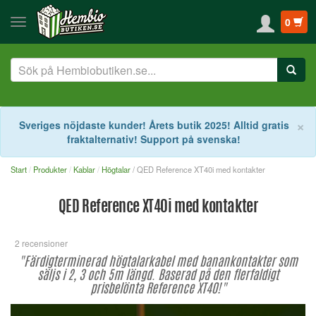
0
S
×
Sveriges nöjdaste kunder! Årets butik 2025! Alltid gratis
fraktalternativ! Support på svenska!
Start
Produkter
Kablar
Högtalar
/ QED Reference XT40i med kontakter
QED Reference XT40i med kontakter
2 recensioner
"Färdigterminerad högtalarkabel med banankontakter som
säljs i 2, 3 och 5m längd. Baserad på den flerfaldigt
prisbelönta Reference XT40!"