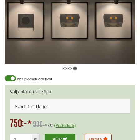
Visa produktvideo först
Välj antal du vill köpa:
Svart: 1 st i lager
990:-
/st
(
)
Prishistorik
st
KÖP
Hämta