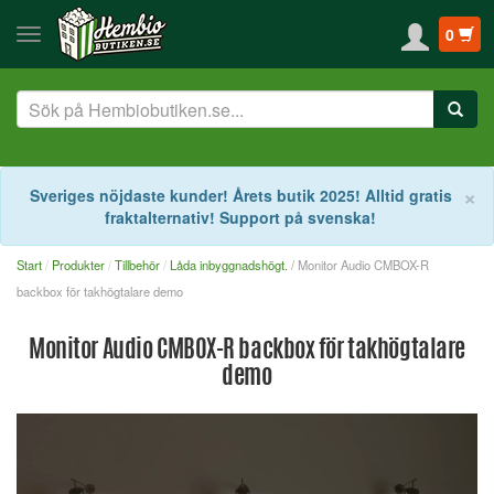
0
S
×
Sveriges nöjdaste kunder! Årets butik 2025! Alltid gratis
fraktalternativ! Support på svenska!
Start
Produkter
Tillbehör
Låda inbyggnadshögt.
/ Monitor Audio CMBOX-R
backbox för takhögtalare demo
Monitor Audio CMBOX-R backbox för takhögtalare
demo