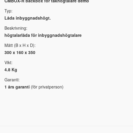
CMBOX-R backbox för takhögtalare demo
Typ:
Låda inbyggnadshögt.
Beskrivning:
högtalarlåda för inbyggnadshögtalare
Mått (B x H x D):
300 x 160 x 350
Vikt:
4.8 Kg
Garanti:
1 års garanti
(för privatperson)