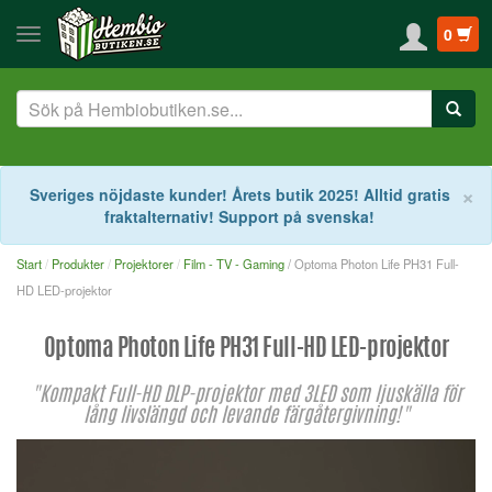
0
S
×
Sveriges nöjdaste kunder! Årets butik 2025! Alltid gratis
fraktalternativ! Support på svenska!
Start
Produkter
Projektorer
Film - TV - Gaming
/ Optoma Photon Life PH31 Full-
HD LED-projektor
Optoma Photon Life PH31 Full-HD LED-projektor
"Kompakt Full-HD DLP-projektor med 3LED som ljuskälla för
lång livslängd och levande färgåtergivning!"