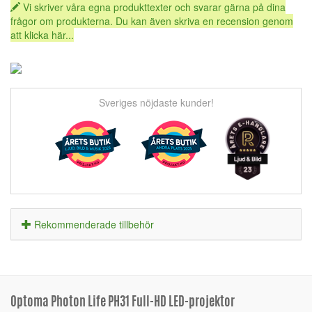
Vi skriver våra egna produkttexter och svarar gärna på dina
frågor om produkterna. Du kan även skriva en recension genom
att klicka här...
Sveriges nöjdaste kunder!
Rekommenderade tillbehör
Optoma Photon Life PH31 Full-HD LED-projektor