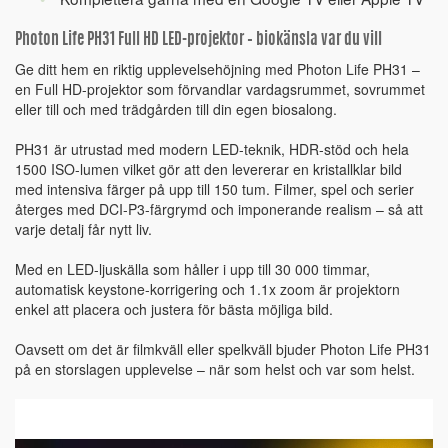
Photon Life PH31 Full HD LED-projektor – biokänsla var du vill
Ge ditt hem en riktig upplevelsehöjning med Photon Life PH31 –
en Full HD-projektor som förvandlar vardagsrummet, sovrummet
eller till och med trädgården till din egen biosalong.
PH31 är utrustad med modern LED-teknik, HDR-stöd och hela
1500 ISO-lumen vilket gör att den levererar en kristallklar bild
med intensiva färger på upp till 150 tum. Filmer, spel och serier
återges med DCI-P3-färgrymd och imponerande realism – så att
varje detalj får nytt liv.
Med en LED-ljuskälla som håller i upp till 30 000 timmar,
automatisk keystone-korrigering och 1.1x zoom är projektorn
enkel att placera och justera för bästa möjliga bild.
Oavsett om det är filmkväll eller spelkväll bjuder Photon Life PH31
på en storslagen upplevelse – när som helst och var som helst.