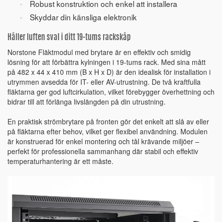
Robust konstruktion och enkel att installera
Skyddar din känsliga elektronik
Håller luften sval i ditt 19-tums rackskåp
Norstone Fläktmodul med brytare är en effektiv och smidig
lösning för att förbättra kylningen i 19-tums rack. Med sina mått
på 482 x 44 x 410 mm (B x H x D) är den idealisk för installation i
utrymmen avsedda för IT- eller AV-utrustning. De två kraftfulla
fläktarna ger god luftcirkulation, vilket förebygger överhettning och
bidrar till att förlänga livslängden på din utrustning.
En praktisk strömbrytare på fronten gör det enkelt att slå av eller
på fläktarna efter behov, vilket ger flexibel användning. Modulen
är konstruerad för enkel montering och tål krävande miljöer –
perfekt för professionella sammanhang där stabil och effektiv
temperaturhantering är ett måste.