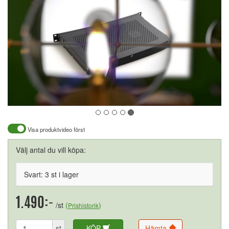
Visa produktvideo först
Välj antal du vill köpa:
Svart: 3 st i lager
1.490:-
/st
(
)
Prishistorik
st
KÖP
Hämta