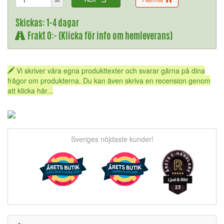
Skickas: 1-4 dagar
Frakt 0:- (Klicka för info om hemleverans)
Vi skriver våra egna produkttexter och svarar gärna på dina
frågor om produkterna. Du kan även skriva en recension genom
att klicka här...
Sveriges nöjdaste kunder!