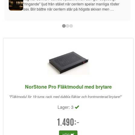
"ringande" ljud från stålet när centern spelar manliga röster 
osv. Blir bättre när centern står på högsta skivan men 
fortfarande hörbart 3 meter bort. Den ringande resonansen 
håller sig kvar i mer än en sekund ibland, vilket kan vara rätt så 
distraherande. Ursäkta stöket på bilden, testade möblering.
NorStone Pro Fläktmodul med brytare
"Fläktmodul för 19-tums rack med dubbla fläktar och frontmonterad brytare!"
Lager: 3
1.490:-
KÖP