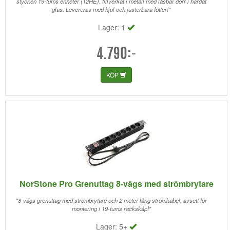
stycken 19-tums enheter (12HE), tillverkat i metall med låsbar dörr i härdat
glas. Levereras med hjul och justerbara fötter!"
Lager: 1
4.790:-
KÖP
NorStone Pro Grenuttag 8-vägs med strömbrytare
"8-vägs grenuttag med strömbrytare och 2 meter lång strömkabel, avsett för
montering i 19-tums rackskåp!"
Lager: 5+