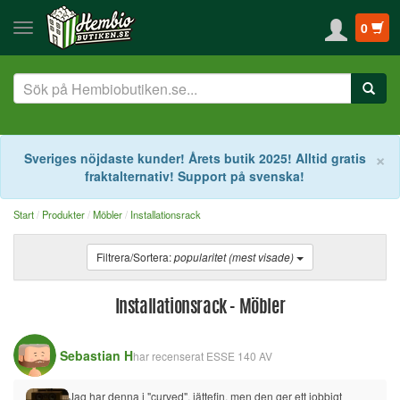
0
S
×
Sveriges nöjdaste kunder! Årets butik 2025! Alltid gratis
fraktalternativ! Support på svenska!
Start
Produkter
Möbler
Installationsrack
Filtrera/Sortera:
popularitet (mest visade)
Installationsrack - Möbler
Sebastian H
har recenserat
ESSE 140 AV
Jag har denna i "curved", jättefin, men den ger ett jobbigt 