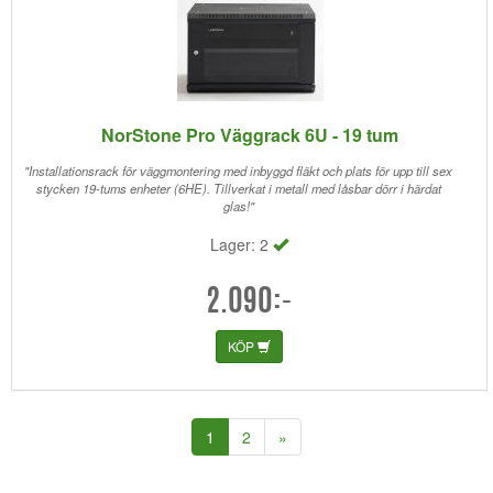
NorStone Pro Väggrack 6U - 19 tum
"Installationsrack för väggmontering med inbyggd fläkt och plats för upp till sex
stycken 19-tums enheter (6HE). Tillverkat i metall med låsbar dörr i härdat
glas!"
Lager: 2
2.090:-
KÖP
(current)
1
2
»