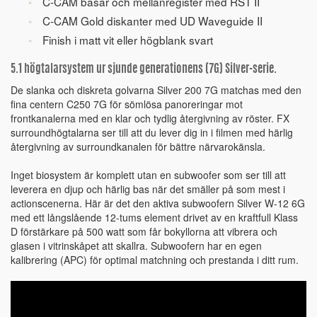
C-CAM basar och mellanregister med RST II
C-CAM Gold diskanter med UD Waveguide II
Finish i matt vit eller högblank svart
5.1 högtalarsystem ur sjunde generationens (7G) Silver-serie.
De slanka och diskreta golvarna Silver 200 7G matchas med den
fina centern C250 7G för sömlösa panoreringar mot
frontkanalerna med en klar och tydlig återgivning av röster. FX
surroundhögtalarna ser till att du lever dig in i filmen med härlig
återgivning av surroundkanalen för bättre närvarokänsla.
Inget biosystem är komplett utan en subwoofer som ser till att
leverera en djup och härlig bas när det smäller på som mest i
actionscenerna. Här är det den aktiva subwoofern Silver W-12 6G
med ett långslående 12-tums element drivet av en kraftfull Klass
D förstärkare på 500 watt som får bokyllorna att vibrera och
glasen i vitrinskåpet att skallra. Subwoofern har en egen
kalibrering (APC) för optimal matchning och prestanda i ditt rum.