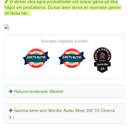
Vi skriver våra egna produkttexter och svarar gärna på dina
frågor om produkterna. Du kan även skriva en recension genom
att klicka här...
Sveriges nöjdaste kunder!
Rekommenderade tillbehör
Samma serie som Monitor Audio Silver 200 7G Cinema
5.1