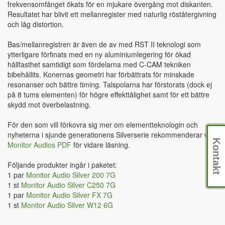
frekvensomfånget ökats för en mjukare övergång mot diskanten.
Resultatet har blivit ett mellanregister med naturlig röståtergivning
och låg distortion.
Bas/mellanregistren är även de av med RST II teknologi som
ytterligare förfinats med en ny aluminiumlegering för ökad
hållfasthet samtidigt som fördelarna med C-CAM tekniken
bibehållits. Konernas geometri har förbättrats för minskade
resonanser och bättre timing. Talspolarna har förstorats (dock ej
på 8 tums elementen) för högre effekttålighet samt för ett bättre
skydd mot överbelastning.
För den som vill förkovra sig mer om elementteknologin och
nyheterna i sjunde generationens Silverserie rekommenderar vi
Kontakt
Monitor Audios PDF
för vidare läsning.
Följande produkter ingår i paketet:
1 par
Monitor Audio Silver 200 7G
1 st
Monitor Audio Silver C250 7G
1 par
Monitor Audio Silver FX 7G
1 st
Monitor Audio Silver W12 6G