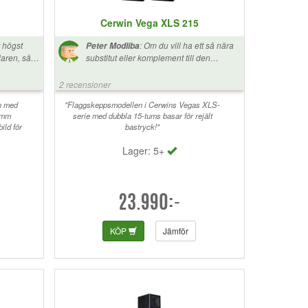
Cerwin Vega XLS 215
 högst
:
Om du vill ha ett så nära
Peter Modliba
laren, så
substitut eller komplement till den
lité,
klassiska högtalaren Cerwin-Vega D9-E
 är de en
är CV XLS-215 nog det närmaste du kan
2 recensioner
karna har en
komma.
n med
"Flaggskeppsmodellen i Cerwins Vegas XLS-
 mm
är, att den
serie med dubbla 15-tums basar för rejält
ild för
bastryck!"
och överlag
iset, som
Lager: 5+
s fin
å rent och
n känslan!
t den
23.990:-
ande samt
t, och
KÖP
Jämför
lart ljud,
r inte så
 säkerhet en
andlar om
 använder.
gle spelar