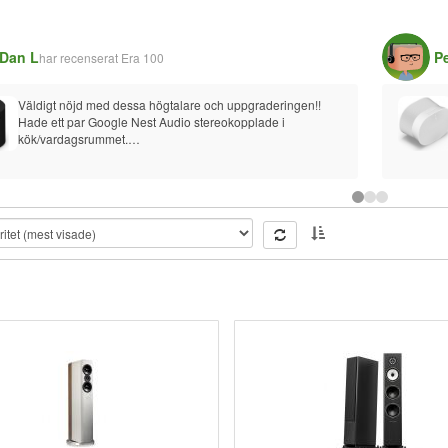
Dan L
P
har recenserat
Era 100
Väldigt nöjd med dessa högtalare och uppgraderingen!!
Hade ett par Google Nest Audio stereokopplade i 
kök/vardagsrummet.
Bytte ut de till ett par ERA 100, grymt lyft för 
musikupplevelsen!
Allt blev bättre, detaljer, basen, musikaliteten, hela familjen 
uppskattar bytet.
Har inte eller har aldrig tidigare haft någon Sonosprodukt 
så detta var "första försöket" och jag är väldigt nöjd!! Det 
känns verkligen som en kvalitetsprodukt!
Nest Audio är väl kanske inga tuffa konkurrenter men är 
samma kategori av högtalare. De är också välbyggda och 
tar liten plats och är lättplacerade, tycker de är prisvärda.
Dock så spelar ERA 100 skjortan av dem.