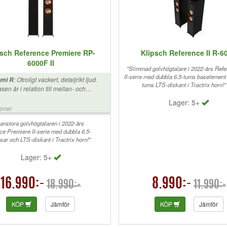
bäst med rotel. Sen är jag en kr
lyssnare med. Rent spontant så har ni
som läser detta, svårt att hitta 
högtalare för dessa pengarna e
de är hög klass och en riktig wif
Åk in och lyssna !
psch Reference Premiere RP-
Klipsch Reference II R-6
6000F II
"Slimmad golvhögtalare i 2022-års Ref
II-serie med dubbla 6.5-tums baselement
:
Otroligt vackert, detaljrikt ljud.
omi R
tums LTS-diskant i Tractrix horn!"
sen är i relation till mellan- och
skantregistret. Om du vill ha
Lager: 5+
sdominans välj 8" versionen eller
ioner
örre baselement. För min trea är dessa
gtalare perfekta.
anstora golvhögtalaren i 2022-års
ce Premiere II-serie med dubbla 6.5-
sar och LTS-diskant i Tractrix horn!"
Lager: 5+
16.990:-
8.990:-
18.990:-
11.990:-
KÖP
Jämför
KÖP
Jämför