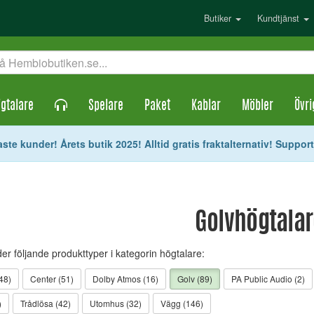
Butiker
Kundtjänst
gtalare
Spelare
Paket
Kablar
Möbler
Övri
ste kunder! Årets butik 2025! Alltid gratis fraktalternativ! Suppor
Golvhögtala
der följande produkttyper i kategorin högtalare:
48)
Center (51)
Dolby Atmos (16)
Golv (89)
PA Public Audio (2)
)
Trådlösa (42)
Utomhus (32)
Vägg (146)