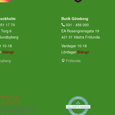
tockholm
Butik Göteborg
651 17 70
031 - 456 000
 Torg 6
EA Rosengrensgata 19
Sundbyberg
421 31 Västra Frölunda
r 10-18
Vardagar 10-18
ar
Stängt
Lördagar
Stängt
byberg
Frölunda