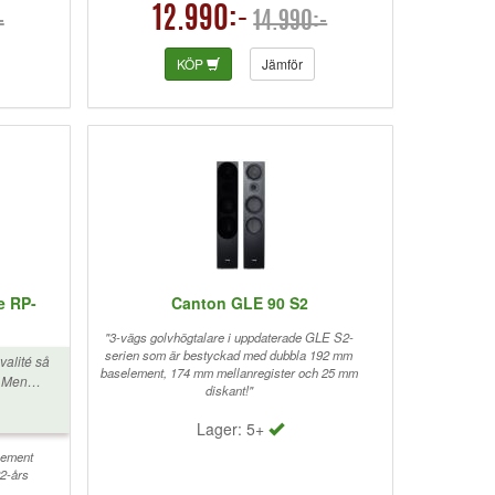
12.990:-
-
14.990:-
KÖP
Jämför
e RP-
Canton GLE 90 S2
"3-vägs golvhögtalare i uppdaterade GLE S2-
serien som är bestyckad med dubbla 192 mm
valité så
baselement, 174 mm mellanregister och 25 mm
. Men
diskant!"
t
sätta 4/5,
Lager: 5+
etiska
änds på
lement
22-års
. Tittar
 ett par