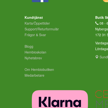
Kundtjänst
Butik S
Karta/Öppettider
08 - 
Support/Returformulär
Nybergs
Frågor & Svar
172 31 
Vardaga
Blogg
Lördag
Hembioskolan
Sund
Nyhetsbrev
Om Hembiobutiken
Medarbetare