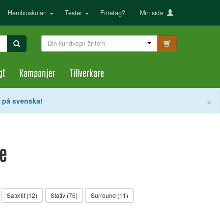
Hembioskolan
Tester
Företag?
Min sida
Din kundvagn är tom
gt
Kampanjer
Tillverkare
S
×
t på svenska!
re
Satellit (12)
Stativ (76)
Surround (11)