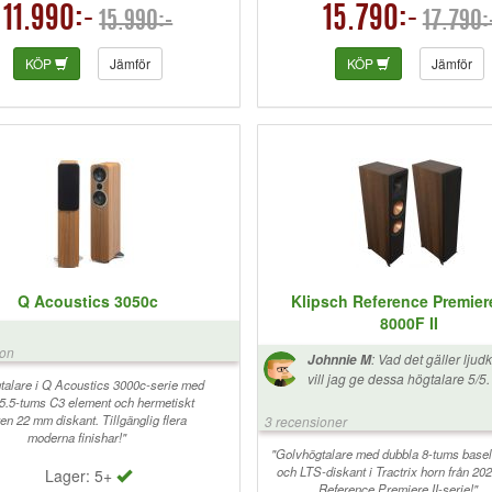
11.990:-
15.790:-
15.990:-
17.790:
KÖP
Jämför
KÖP
Jämför
Q Acoustics 3050c
Klipsch Reference Premier
8000F II
ion
:
Vad det gäller ljudk
Johnnie M
vill jag ge dessa högtalare 5/5
talare i Q Acoustics 3000c-serie med
eftersom jag bara kan lämna et
5.5-tums C3 element och hermetiskt
helhetsbetyg så skulle jag vilja 
uten 22 mm diskant. Tillgänglig flera
3 recensioner
och det beror ENDAST på kosm
moderna finishar!"
anledningar. Vinylen aom anv
"Golvhögtalare med dubbla 8-tums base
och LTS-diskant i Tractrix horn från 20
dessa är inget vidare applicerad
Lager: 5+
Reference Premiere II-serie!"
man på kanterna och hörnen på