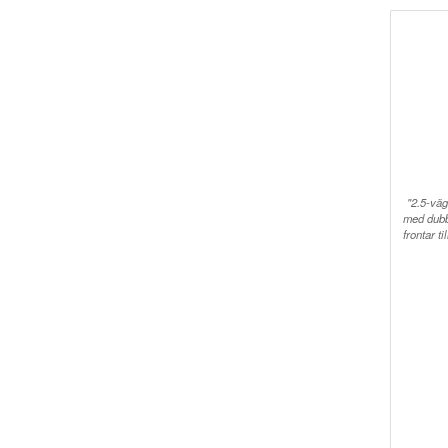
"2.5-väg
med dubb
frontar t