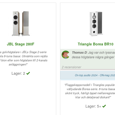
JBL Stage 280F
Triangle Borea BR10
s golvhögtalare i JBLs Stage 2-serie
:
Jag var och lyssna
Thomas D
la 8-tums basar. Utmärkta som rejäla
dessa högtalare några gånger 
ill bion eller som högtalare till 2-kanals
fantastisk genomgång av sälja
anläggningen!"
gick någon dag sen bestämde 
2 recensioner
köper dessa. Helt fantastiskt lju
Lager: 2
underbara så jag är supernöjd. Tack
On-top.audio 2024 - ON-mag 20
hembiobutiken för all hjälp.
"Flaggskeppsmodell i Triangles populä
välljudande Borea-serie. 8-tums basar
skönt tryck, härligt öppet mellanregiste
klar och detaljerad diskant!"
Lager: 5+