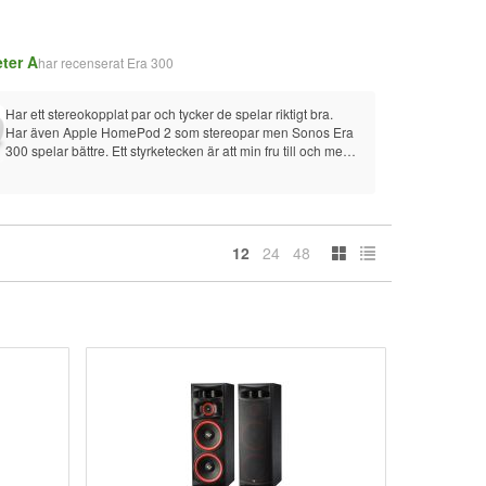
eter A
Oliver 
har recenserat
Era 300
Har ett stereokopplat par och tycker de spelar riktigt bra. 
Fick j
Har även Apple HomePod 2 som stereopar men Sonos Era 
anläg
300 spelar bättre. Ett styrketecken är att min fru till och med 
Super
lade märke till att ljudet var väldigt bra. Hon är annars helt 
ointresserad av ljud. Kan rekommenderas. Även om en 
aning dyr och därför 4 istället för 5 stjärnor.
12
24
48