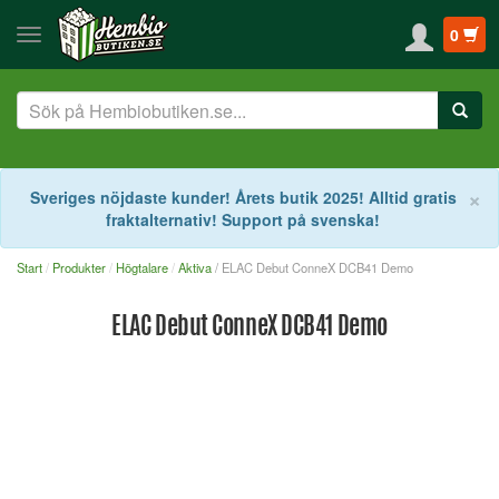
0
S
×
Sveriges nöjdaste kunder! Årets butik 2025! Alltid gratis
fraktalternativ! Support på svenska!
Start
Produkter
Högtalare
Aktiva
/ ELAC Debut ConneX DCB41 Demo
ELAC Debut ConneX DCB41 Demo