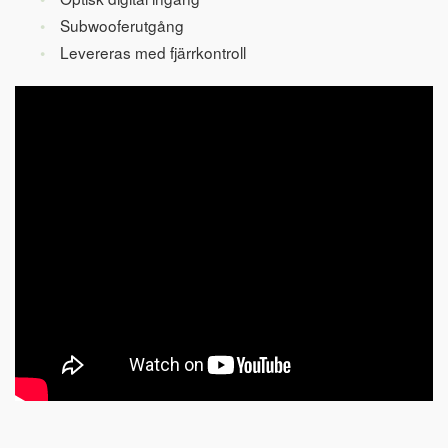
Subwooferutgång
Levereras med fjärrkontroll