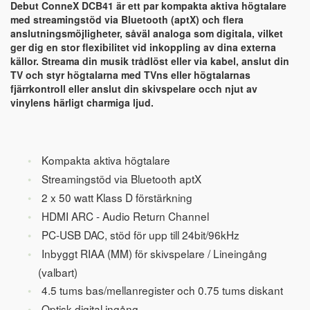
Debut ConneX DCB41 är ett par kompakta aktiva högtalare
med streamingstöd via Bluetooth (aptX) och flera
anslutningsmöjligheter, såväl analoga som digitala, vilket
ger dig en stor flexibilitet vid inkoppling av dina externa
källor. Streama din musik trådlöst eller via kabel, anslut din
TV och styr högtalarna med TVns eller högtalarnas
fjärrkontroll eller anslut din skivspelare occh njut av
vinylens härligt charmiga ljud.
Kompakta aktiva högtalare
Streamingstöd via Bluetooth aptX
2 x 50 watt Klass D förstärkning
HDMI ARC - Audio Return Channel
PC-USB DAC, stöd för upp till 24bit/96kHz
Inbyggt RIAA (MM) för skivspelare / Lineingång
(valbart)
4.5 tums bas/mellanregister och 0.75 tums diskant
Optisk digital ingång