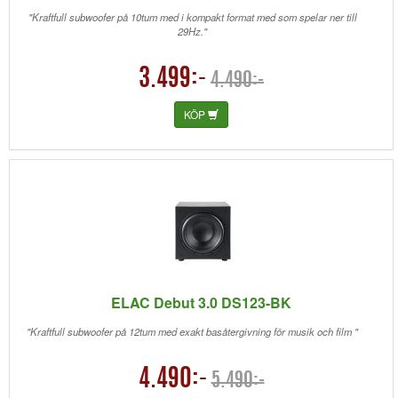
"Kraftfull subwoofer på 10tum med i kompakt format med som spelar ner till
29Hz."
3.499:-
4.490:-
KÖP
ELAC Debut 3.0 DS123-BK
"Kraftfull subwoofer på 12tum med exakt basåtergivning för musik och film "
4.490:-
5.490:-