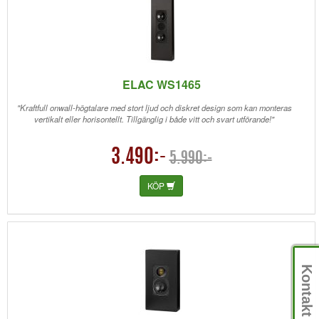
ELAC WS1465
"Kraftfull onwall-högtalare med stort ljud och diskret design som kan monteras
vertikalt eller horisontellt. Tillgänglig i både vitt och svart utförande!"
3.490:-
5.990:-
KÖP
Kontakt