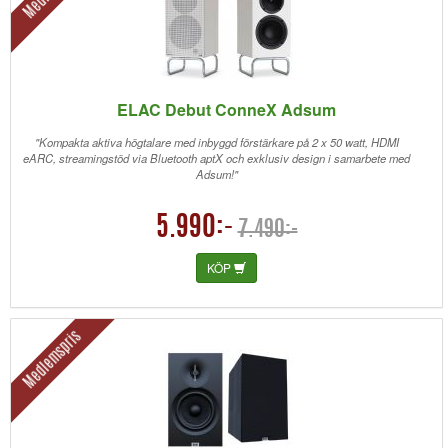
ELAC Debut ConneX Adsum
"Kompakta aktiva högtalare med inbyggd förstärkare på 2 x 50 watt, HDMI
eARC, streamingstöd via Bluetooth aptX och exklusiv design i samarbete med
Adsum!"
5.990:-
7.490:-
KÖP
Medlemspris