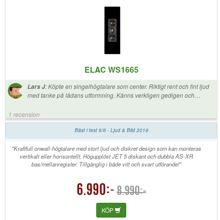
ELAC WS1665
:
Köpte en singelhögtalare som center. Riktigt rent och fint ljud
Lars J
med tanke på lådans utformning. Känns verkligen gedigen och
designen är schysst och passar in fint i hemmet utan att ta för mycket
visuell uppmärksamhet.
1 recension
Bäst i test 6/6 - Ljud & Bild 2019
"Kraftfull onwall-högtalare med stort ljud och diskret design som kan monteras
vertikalt eller horisontellt. Högupplöst JET 5 diskant och dubbla AS-XR
bas/mellanregister. Tillgänglig i både vitt och svart utförande!"
6.990:-
8.990:-
KÖP