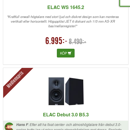
ELAC WS 1645.2
"Kraftfull onwall-högtalare med stort ljud och diskret design som kan monteras
vertikalt eller horisontellt. Högupplöst JET 6 diskant och 115 mm AS-XR
bas/mellanregister!"
6.995:-
8.490:-
KÖP
Medlemspris
ELAC Debut 3.0 B5.3
:
Efter att ha fixat center- och atmoshögtalare från debut 3.0-
Hans F
serien bytte jag ut mina gamla stereohögtalare mot dessa. Spelade fint