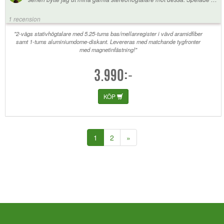
direkt ur lådan, men efter att ha kört audyssey och justerat crossover till
80Hz så är det en helt annan grej! Funkar fint med spel, TV, och musik!
1 recension
"2-vägs stativhögtalare med 5.25-tums bas/mellanregister i vävd aramidfiber
samt 1-tums aluminiumdome-diskant. Levereras med matchande tygfronter
med magnetinfästning!"
3.990:-
KÖP
(current)
1
2
»