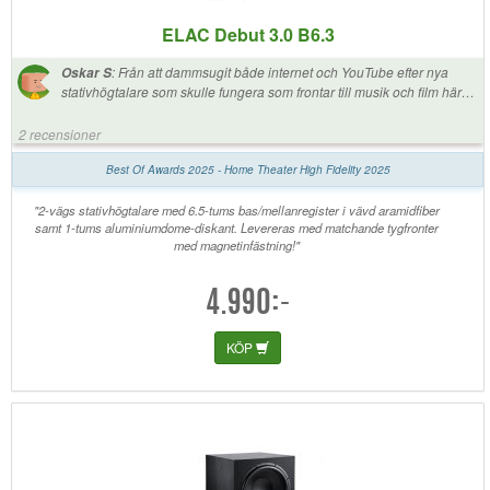
ELAC Debut 3.0 B6.3
:
Från att dammsugit både internet och YouTube efter nya
Oskar S
stativhögtalare som skulle fungera som frontar till musik och film här
hemma, landade valet på dessa. Och wow säger jag, grymt imponerad
både till musik och film. Kompletterar basen med en svs sb-1000 pro,
2 recensioner
då basen kan bli lite tunn vid viss lyssning. Stark rekommendation om
man letar nya högtalare. 5/5
Best Of Awards 2025 - Home Theater High Fidelity 2025
"2-vägs stativhögtalare med 6.5-tums bas/mellanregister i vävd aramidfiber
samt 1-tums aluminiumdome-diskant. Levereras med matchande tygfronter
med magnetinfästning!"
4.990:-
KÖP