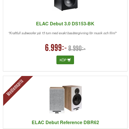
ELAC Debut 3.0 DS153-BK
"Kraftfull subwoofer på 15 tum med exakt basåtergivning för musik och film!"
6.999:-
8.990:-
KÖP
Medlemspris
ELAC Debut Reference DBR62