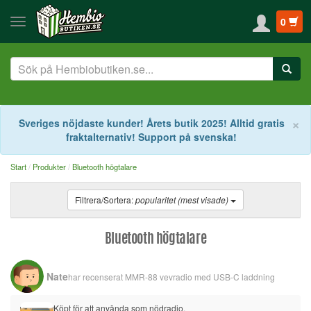
0
S
×
Sveriges nöjdaste kunder! Årets butik 2025! Alltid gratis
fraktalternativ! Support på svenska!
Start
Produkter
Bluetooth högtalare
Filtrera/Sortera:
popularitet (mest visade)
Bluetooth högtalare
Nate
har recenserat
MMR-88 vevradio med USB-C laddning
Köpt för att använda som nödradio.