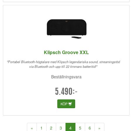
Klipsch Groove XXL
"Portabel Bluetooth-högtalare med Klipsch legendariska sound, streamingstöd
via Bluetooth och upp till 22 timmars batteritid!"
Beställningsvara
5.490:-
KÖP
(current)
«
1
2
3
4
5
6
»