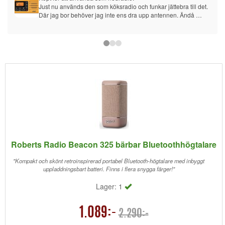
Just nu används den som köksradio och funkar jättebra till det. 
Där jag bor behöver jag inte ens dra upp antennen. Ändå 
jättebra ljud.
Har just nu förinstallerat 12 olika radiokanaler och det var 
väldigt smidigt.
Lagom stor och känns gediget byggd. Valde den här istället för 
den senare modellen just för att den är liten och smidig.
Roberts Radio Beacon 325 bärbar Bluetoothhögtalare
"Kompakt och skönt retroinspirerad portabel Bluetooth-högtalare med inbyggt
uppladdningsbart batteri. Finns i flera snygga färger!"
Lager: 1
1.089:-
2.290:-