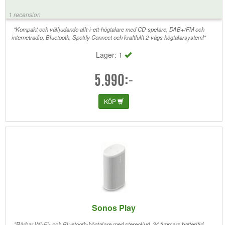
1 recension
"Kompakt och välljudande allt-i-ett-högtalare med CD-spelare, DAB+/FM och
internetradio, Bluetooth, Spotify Connect och kraftfullt 2-vägs högtalarsystem!"
Lager: 1
5.990:-
KÖP
Sonos Play
"Bärbar Wi-Fi- och Bluetooth-högtalare med stereoljud, 24 timmars batteritid