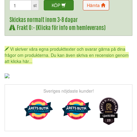
st
KÖP
Hämta
Skickas normalt inom 3-8 dagar
Frakt 0:- (Klicka för info om hemleverans)
Vi skriver våra egna produkttexter och svarar gärna på dina
frågor om produkterna. Du kan även skriva en recension genom
att klicka här...
Sveriges nöjdaste kunder!