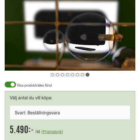
Visa produktvideo först
Välj antal du vill köpa:
Svart: Beställningsvara
5.490:-
/st
(
)
Prishistorik