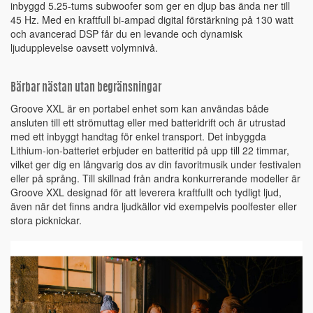
inbyggd 5.25-tums subwoofer som ger en djup bas ända ner till
45 Hz. Med en kraftfull bi-ampad digital förstärkning på 130 watt
och avancerad DSP får du en levande och dynamisk
ljudupplevelse oavsett volymnivå.
Bärbar nästan utan begränsningar
Groove XXL är en portabel enhet som kan användas både
ansluten till ett strömuttag eller med batteridrift och är utrustad
med ett inbyggt handtag för enkel transport. Det inbyggda
Lithium-ion-batteriet erbjuder en batteritid på upp till 22 timmar,
vilket ger dig en långvarig dos av din favoritmusik under festivalen
eller på språng. Till skillnad från andra konkurrerande modeller är
Groove XXL designad för att leverera kraftfullt och tydligt ljud,
även när det finns andra ljudkällor vid exempelvis poolfester eller
stora picknickar.