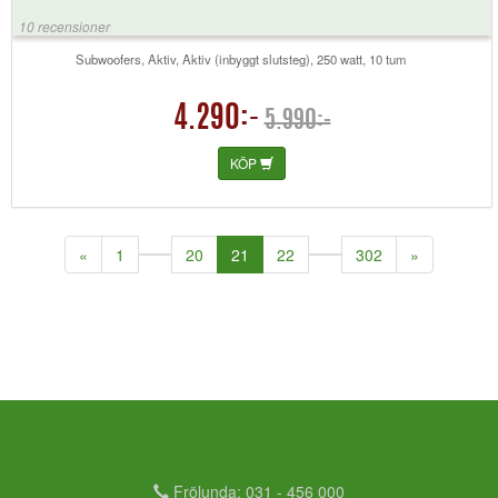
10 recensioner
Subwoofers, Aktiv, Aktiv (inbyggt slutsteg), 250 watt, 10 tum
4.290:-
5.990:-
KÖP
(current)
«
1
20
21
22
302
»
Frölunda: 031 - 456 000