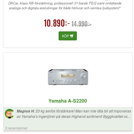
DACar, klass AB-förstärkning, professionell 31-bands PEQ samt omfattande
analoga och digitala anslutningar för både hörlurar och seriösa ljudsystem!"
10.890:-
14.990:-
KÖP
Yamaha A-S2200
:
23 kg seriös förstärkare! Man kan inte låta bli att imponeras
Magnus H
av Yamaha’s ingenjörer på deras Highend sortiment! Byggkvalitet och
utseende får högsta poäng av mig och lika så ljudet! Har en A-S701
sedan tidigare men denna A-S2200 lirar i en helt annan klass. Nu har
3 recensioner
den fått spela in sig över 100 timmar så nu börjar den låta som det är