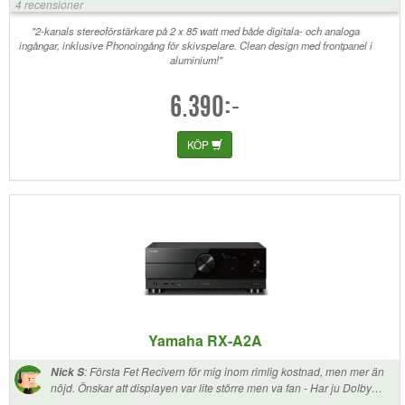
4 recensioner
Triangle Borea Bro3 högtalare nu. Och så älskar jag Yamahas ”70-tals
design” Nu kan jag spela både Vinyl och CD och streamar gör jag med
"2-kanals stereoförstärkare på 2 x 85 watt med både digitala- och analoga
ingångar, inklusive Phonoingång för skivspelare. Clean design med frontpanel i
Bluesound Node som är inkopplad mellan Yamaha och TV. Är
aluminium!"
supernöjd.
6.390:-
KÖP
Yamaha RX-A2A
:
Första Fet Recivern för mig inom rimlig kostnad, men mer än
Nick S
nöjd. Önskar att displayen var lite större men va fan - Har ju Dolby
Atmos nu -) Snabb leverans från bästa Butiken....