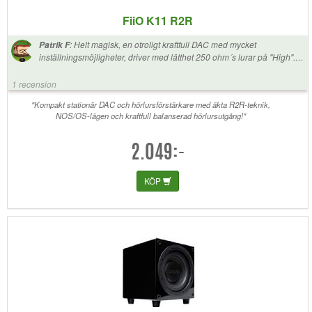
FiiO K11 R2R
:
Helt magisk, en otroligt kraftfull DAC med mycket
Patrik F
inställningsmöjligheter, driver med lätthet 250 ohm´s lurar på "High".
Rekommenderar starkt !
1 recension
"Kompakt stationär DAC och hörlursförstärkare med äkta R2R-teknik,
NOS/OS-lägen och kraftfull balanserad hörlursutgång!"
2.049:-
KÖP