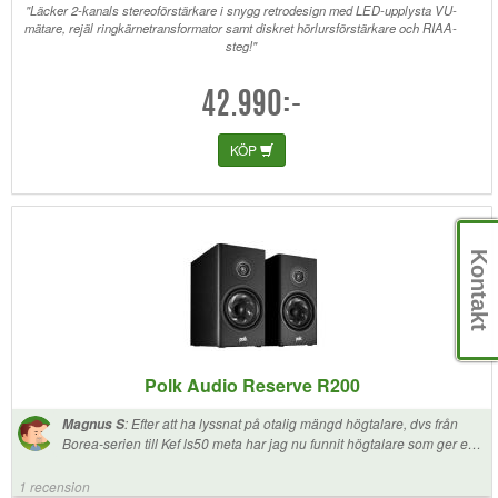
tänkt. Det första jag slogs av var alla detaljer och toner som denna
"Läcker 2-kanals stereoförstärkare i snygg retrodesign med LED-upplysta VU-
mätare, rejäl ringkärnetransformator samt diskret hörlursförstärkare och RIAA-
lockar fram. Och basen är nog den mest naturtrogna jag har hört.
steg!"
Spelas tillsammans med mina Triangle Antal EZ som låter som en helt
annan högtalare nu. Livfull, spelglädje men en skön djup bas. Bästa
inköpet jag har gjort i HIFI väg.
42.990:-
KÖP
Kontakt
Polk Audio Reserve R200
:
Efter att ha lyssnat på otalig mängd högtalare, dvs från
Magnus S
Borea-serien till Kef ls50 meta har jag nu funnit högtalare som ger en
varm presentation och samtidigt lite nerv i diskanten utan att bli för
skarpa/ansträngande (läs lyssningströtthet under längre sessioner).
1 recension