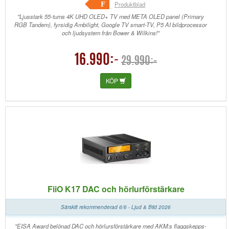
F
Produktblad
"Ljusstark 55-tums 4K UHD OLED+ TV med META OLED panel (Primary
RGB Tandem), fyrsidig Ambilight, Google TV smart-TV, P5 AI bildprocessor
och ljudsystem från Bower & Wilkins!"
16.990:-
29.990:-
KÖP
FiiO K17 DAC och hörlurförstärkare
Särskilt rekommenderad 6/6 - Ljud & Bild 2026
"EISA Award belönad DAC och hörlursförstärkare med AKM:s flaggskepps-