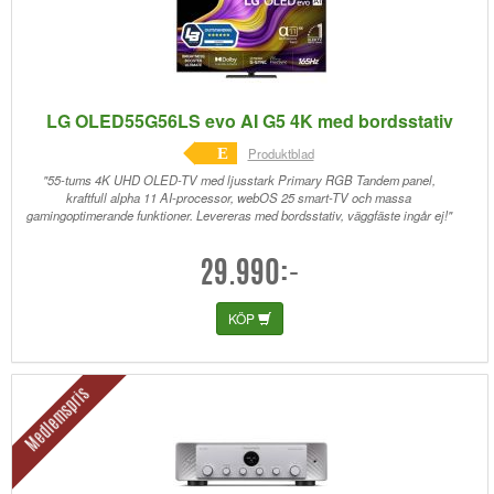
LG OLED55G56LS evo AI G5 4K med bordsstativ
E
Produktblad
"55-tums 4K UHD OLED-TV med ljusstark Primary RGB Tandem panel,
kraftfull alpha 11 AI-processor, webOS 25 smart-TV och massa
gamingoptimerande funktioner. Levereras med bordsstativ, väggfäste ingår ej!"
29.990:-
KÖP
Medlemspris