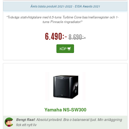
Sammanfattningsvis en bra allrounder som återger musik och film med
auktoritet.
Årets bästa produkt 2021-2022 - EISA Awards 2021
"Tvåvägs stativhögtalare med 6.5-tums Turbine Cone bas/mellanregister och 1-
tums Pinnacle ringradiator!"
6.490:-
8.690:-
KÖP
Yamaha NS-SW300
:
Absolut prisvärd. Bra o balanserat ljud. Min anläggning
Bengt Raaf
fick ett nytt liv