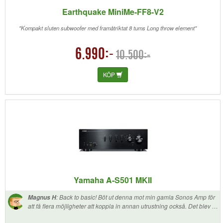
Earthquake MiniMe-FF8-V2
"Kompakt sluten subwoofer med framåtriktat 8 tums Long throw element"
6.990:-
10.500:-
KÖP
Yamaha A-S501 MKII
:
Back to basic! Böt ut denna mot min gamla Sonos Amp för
Magnus H
att få flera möjligheter att koppla in annan utrustning också. Det blev ett
positivt lyft ljudmässigt då det blev en renare och klarare ljudbild. En
betydligt bättre instrument separation upplever jag i mina fantastiska