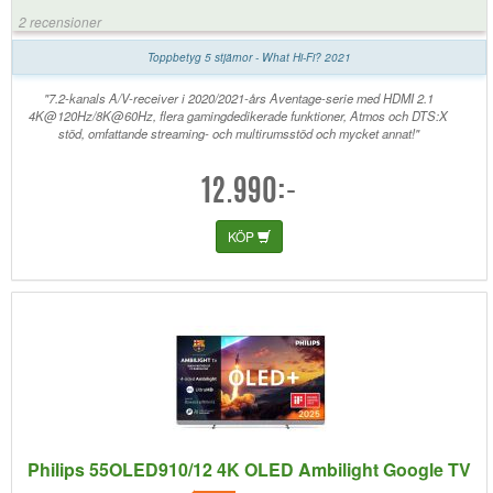
2 recensioner
Toppbetyg 5 stjärnor - What Hi-Fi? 2021
"7.2-kanals A/V-receiver i 2020/2021-års Aventage-serie med HDMI 2.1
4K@120Hz/8K@60Hz, flera gamingdedikerade funktioner, Atmos och DTS:X
stöd, omfattande streaming- och multirumsstöd och mycket annat!"
12.990:-
KÖP
Philips 55OLED910/12 4K OLED Ambilight Google TV