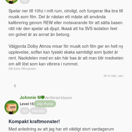
Hifi
Spelar ner till 10hz i mitt rum, otroligt, och fungerar lika bra till 
musik som film. Det är nästan ett måste att använda 
kalibrering genom REW eller motsvarande för att sätta basen 
rätt när den spelar så djupt, likaså att ha SVS isolation feet 
om golvet är av annat än betong.
Välgjorda Dolby Atmos mixar för musik och film ger en helt ny 
upplevelse, soffan kan fysiskt skaka samtidigt som ljudet är 
rent. Nackdelen med en sån här bas är att man blir medveten 
om allt löst som kan vibrera i rummet.
SB-5000 REvolution
för 9 mån. sen
6
Johnnie M
Verifierad köpare
Level 15
24p Purist
Hifi
Hembio
Kompakt kraftmonster!
Med anledning av att jag har ett väldigt stort vardagsrum 