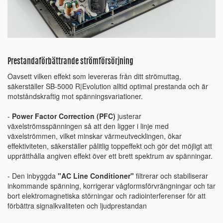
Prestandaförbättrande strömförsörjning
Oavsett vilken effekt som levereras från ditt strömuttag,
säkerställer SB-5000 R|Evolution alltid optimal prestanda och är
motståndskraftig mot spänningsvariationer.
-
Power Factor Correction (PFC)
justerar
växelströmsspänningen så att den ligger i linje med
växelströmmen, vilket minskar värmeutvecklingen, ökar
effektiviteten, säkerställer pålitlig toppeffekt och gör det möjligt att
upprätthålla angiven effekt över ett brett spektrum av spänningar.
- Den inbyggda
"AC Line Conditioner"
filtrerar och stabiliserar
inkommande spänning, korrigerar vågformsförvrängningar och tar
bort elektromagnetiska störningar och radiointerferenser för att
förbättra signalkvaliteten och ljudprestandan