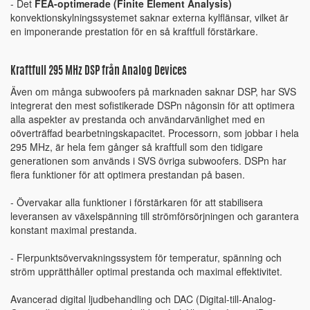
- Det
FEA-optimerade (Finite Element Analysis)
konvektionskylningssystemet saknar externa kylflänsar, vilket är
en imponerande prestation för en så kraftfull förstärkare.
Kraftfull 295 MHz DSP från Analog Devices
Även om många subwoofers på marknaden saknar DSP, har SVS
integrerat den mest sofistikerade DSPn någonsin för att optimera
alla aspekter av prestanda och användarvänlighet med en
oöverträffad bearbetningskapacitet. Processorn, som jobbar i hela
295 MHz, är hela fem gånger så kraftfull som den tidigare
generationen som används i SVS övriga subwoofers. DSPn har
flera funktioner för att optimera prestandan på basen.
- Övervakar alla funktioner i förstärkaren för att stabilisera
leveransen av växelspänning till strömförsörjningen och garantera
konstant maximal prestanda.
- Flerpunktsövervakningssystem för temperatur, spänning och
ström upprätthåller optimal prestanda och maximal effektivitet.
Avancerad digital ljudbehandling och DAC (Digital-till-Analog-