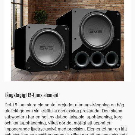
Långslagigt 15-tums element
Det 15 tum stora elementet erbjuder utan ansträngning en hög
uteffekt genom sin kraftfulla och exakta prestanda. Den slutna
subwoofern har en helt ny dubbel talspole, upphängning, korg
och kantupphängning, vilket gör det möjligt att uppnå en
imponerande ljudtrycksnivå med precision. Elementet har en lätt
och styv kon av glasfiberkomposit, vilket ger ett optimalt styvhets-