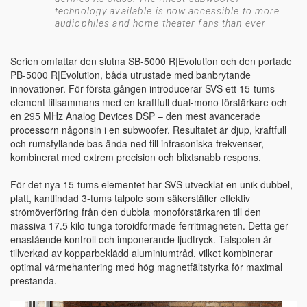
technology available is now accessible to more
audiophiles and home theater fans than ever
Serien omfattar den slutna SB-5000 R|Evolution och den portade
PB-5000 R|Evolution, båda utrustade med banbrytande
innovationer. För första gången introducerar SVS ett 15-tums
element tillsammans med en kraftfull dual-mono förstärkare och
en 295 MHz Analog Devices DSP – den mest avancerade
processorn någonsin i en subwoofer. Resultatet är djup, kraftfull
och rumsfyllande bas ända ned till infrasoniska frekvenser,
kombinerat med extrem precision och blixtsnabb respons.
För det nya 15-tums elementet har SVS utvecklat en unik dubbel,
platt, kantlindad 3-tums talpole som säkerställer effektiv
strömöverföring från den dubbla monoförstärkaren till den
massiva 17.5 kilo tunga toroidformade ferritmagneten. Detta ger
enastående kontroll och imponerande ljudtryck. Talspolen är
tillverkad av kopparbeklädd aluminiumtråd, vilket kombinerar
optimal värmehantering med hög magnetfältstyrka för maximal
prestanda.