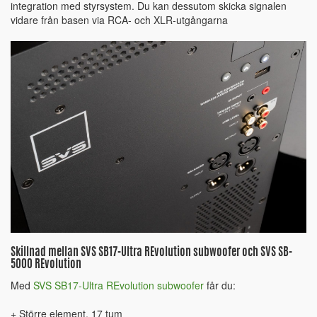
integration med styrsystem. Du kan dessutom skicka signalen
vidare från basen via RCA- och XLR-utgångarna
Skillnad mellan SVS SB17-Ultra REvolution subwoofer och SVS SB-
5000 REvolution
Med
SVS SB17-Ultra REvolution subwoofer
får du:
+ Större element, 17 tum