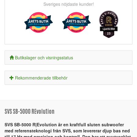
Sveriges nöjdaste kunder!
Butikslager och visningsstatus
Rekommenderade tillbehör
SVS SB-5000 REvolution
SVS SB-5000 R|Evolution är en kraftfull sluten subwoofer
med referensteknologi från SVS, som levererar djup bas ned
till 17 Hz med precision och kontroll. Den har ett nyutvecklat