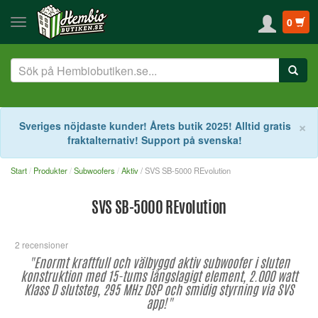
0
S
×
Sveriges nöjdaste kunder! Årets butik 2025! Alltid gratis
fraktalternativ! Support på svenska!
Start
Produkter
Subwoofers
Aktiv
/ SVS SB-5000 REvolution
SVS SB-5000 REvolution
2 recensioner
"Enormt kraftfull och välbyggd aktiv subwoofer i sluten
konstruktion med 15-tums långslagigt element, 2.000 watt
Klass D slutsteg, 295 MHz DSP och smidig styrning via SVS
app!"