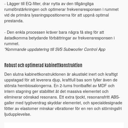
- Lägger till EQ-filter, drar nytta av den tillgängliga
rumsförstärkningen och optimerar frekvensresponsen i rummet
vid de primära lyssningspositionerna för att uppnå optimal
prestanda.
- Den enkla processen kräver bara några få steg för att
åstadkomma betydande förbättringar av frekvensresponsen i
rummet.
*Kommande uppdatering till SVS Subwoofer Control App
Robust och optimerad kabinettkonstruktion
Den slutna kabinettkonstruktionen är akustiskt inert och kraftigt
uppstagad för att leverera djup, kraftfull bas som fyller även de
största hembiosalongerna. En 2-tums frontbaffel av MDF och
intern stagning ger stabilitet åt det massiva elementet och
eliminerar oönskad resonans. Ett extra tjockt, resonansfritt ABS-
galler med tygöverdrag skyddar elementet, och specialdesignade
fötter av elastomer minskar vibrationer för en ren och störningsfri
ljudupplevelse.