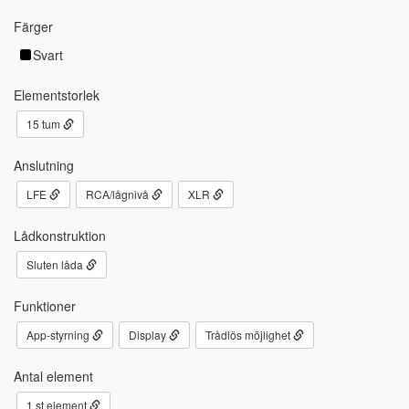
Färger
Svart
Elementstorlek
15 tum
Anslutning
LFE
RCA/lågnivå
XLR
Lådkonstruktion
Sluten låda
Funktioner
App-styrning
Display
Trådlös möjlighet
Antal element
1 st element