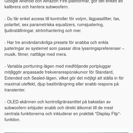
Google Android och Amazon Fire-plattformar, gör det enkelt att
kalibrera och hantera subwoofern.
- Du får enkel access till kontroller för volym, lågpassfilter, fas,
polaritet, sex parametriska equalizers, rumsjustering,
ljudinställningar, strömhantering och mer.
- Har tre användarvänliga presets för snabba och enkla
justeringar av systemet som passar dina lyssningspreferenser –
musik, filmer, nattläge med mera.
- Variabla porttuning-lägen med medföljande portpluggar
möjliggör anpassade frekvensresponskurvor för Standard,
Extended och Sealed-lägen, vilket gör det möjligt att ställa in för
maximal uteffekt, djup basförlängning eller snabb respons på
transienter.
- OLED-skärmen och kontrollgränssnittet på baksidan av
subwoofern erbjuder snabb och direkt åtkomst till de mest
centrala funktionerna och inkluderar en praktisk "Display Flip"-
funktion.