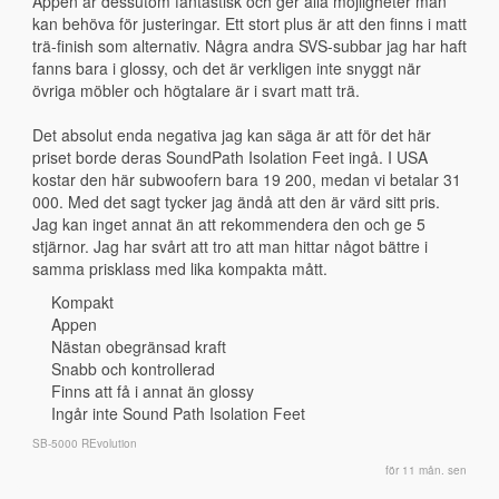
Appen är dessutom fantastisk och ger alla möjligheter man 
kan behöva för justeringar. Ett stort plus är att den finns i matt 
trä-finish som alternativ. Några andra SVS-subbar jag har haft 
fanns bara i glossy, och det är verkligen inte snyggt när 
övriga möbler och högtalare är i svart matt trä.
Det absolut enda negativa jag kan säga är att för det här 
priset borde deras SoundPath Isolation Feet ingå. I USA 
kostar den här subwoofern bara 19 200, medan vi betalar 31 
000. Med det sagt tycker jag ändå att den är värd sitt pris. 
Jag kan inget annat än att rekommendera den och ge 5 
stjärnor. Jag har svårt att tro att man hittar något bättre i 
samma prisklass med lika kompakta mått.
Kompakt
Appen
Nästan obegränsad kraft
Snabb och kontrollerad
Finns att få i annat än glossy
Ingår inte Sound Path Isolation Feet
SB-5000 REvolution
för 11 mån. sen