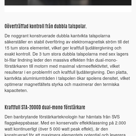
Oöverträffad kontroll från dubbla talspolar.
De noggrant konstruerade dubbla kantvikta talspolarna
säkerställer en stabil överföring av elektromagnetisk ström till det
15 tum stora elementet, vilket ger kraftfull ljudåtergivning och
exakt kontroll. De 3 tum stora dubbla talspolarna med sex lagers
bi-filar lindning leder den massiva effekten från dual-mono-
förstärkaren till motorn med maximal värmeeffektivitet, vilket
resulterar i en problemfri och kraftfull ljudåtergivning. Den platta,
kantvikta aluminiumtråden i talspolen ökar spolens densitet, vilket
optimerar magnetfältets styrka och maximerar den termiska
kapaciteten.
Kraftfull STA-2000D dual-mono förstärkare
Den banbrytande förstärkarteknologin har hämtats från SVS
flaggskeppsbasar. Med en konservativ effektklassning på 2.000
watt kontinuerligt (över 5 000 watt peak effekt), är den
konstruerad för att maximera elementets potential och leverera