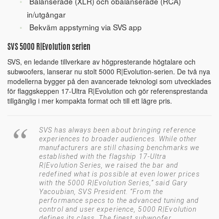
Balanserade (XLR) och obalanserade (RCA)
in/utgångar
Bekväm appstyrning via SVS app
SVS 5000 R|Evolution serien
SVS, en ledande tillverkare av högpresterande högtalare och
subwoofers, lanserar nu stolt 5000 R|Evolution-serien. De två nya
modellerna bygger på den avancerade teknologi som utvecklades
för flaggskeppen 17-Ultra R|Evolution och gör referensprestanda
tillgänglig i mer kompakta format och till ett lägre pris.
SVS has always been about bringing reference
experiences to broader audiences. While other
manufacturers are still chasing benchmarks we
established with the flagship 17-Ultra
R|Evolution Series, we raised the bar and
redefined what is possible at even lower prices
with the 5000 R|Evolution Series,” said Gary
Yacoubian, SVS President. “From the
performance specs to the advanced tuning and
control and user experience, 5000 R|Evolution
defines its class. The finest subwoofer