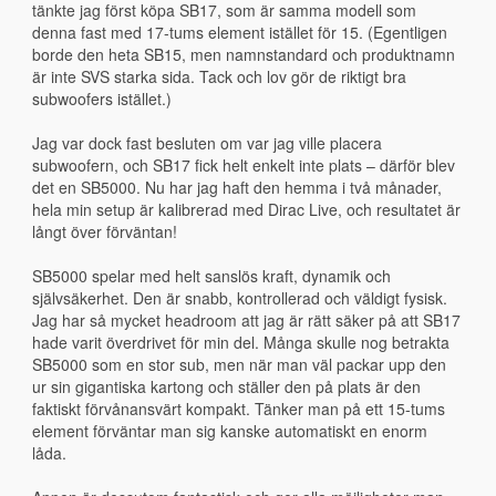
tänkte jag först köpa SB17, som är samma modell som 
denna fast med 17-tums element istället för 15. (Egentligen 
borde den heta SB15, men namnstandard och produktnamn 
är inte SVS starka sida. Tack och lov gör de riktigt bra 
subwoofers istället.)
Jag var dock fast besluten om var jag ville placera 
subwoofern, och SB17 fick helt enkelt inte plats – därför blev 
det en SB5000. Nu har jag haft den hemma i två månader, 
hela min setup är kalibrerad med Dirac Live, och resultatet är 
långt över förväntan!
SB5000 spelar med helt sanslös kraft, dynamik och 
självsäkerhet. Den är snabb, kontrollerad och väldigt fysisk. 
Jag har så mycket headroom att jag är rätt säker på att SB17 
hade varit överdrivet för min del. Många skulle nog betrakta 
SB5000 som en stor sub, men när man väl packar upp den 
ur sin gigantiska kartong och ställer den på plats är den 
faktiskt förvånansvärt kompakt. Tänker man på ett 15-tums 
element förväntar man sig kanske automatiskt en enorm 
låda.