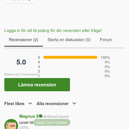
Logga in för att få poäng för din recension eller fråga!
Recensioner (2)
Starta en diskussion (0)
Forum
5
100%
5.0
4
0%
3
0%
2
0%
Baserat på 2 recensioner
1
0%
Lämna recension
Flest likes
Alla recensioner
Magnus E
Verifierad köpare
Level 18
Deep Color Crawler