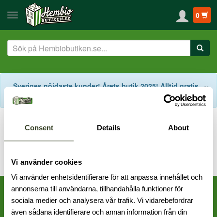
0
S
×
Sveriges nöjdaste kunder! Årets butik 2025! Alltid gratis
fraktalternativ! Support på svenska!
Start
Kampanjer
Sonos VM-kampanj!
Consent
Details
About
Vi använder cookies
Vi använder enhetsidentifierare för att anpassa innehållet och
annonserna till användarna, tillhandahålla funktioner för
sociala medier och analysera vår trafik. Vi vidarebefordrar
även sådana identifierare och annan information från din
Frölunda: 031 - 456 000