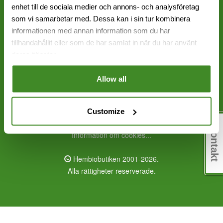
enhet till de sociala medier och annons- och analysföretag
Sundbyberg: 08 - 651 17 70
som vi samarbetar med. Dessa kan i sin tur kombinera
informationen med annan information som du har
info@hembiobutiken.se
tillhandahållit eller som de har samlat in när du har använt
Frölunda
deras tjänster.
Sundbyberg
Allow all
Alla priser inklusive moms
0,10 | 896
Customize
Kontakt
Information om cookies...
Hembiobutiken 2001-2026.
Alla rättigheter reserverade.