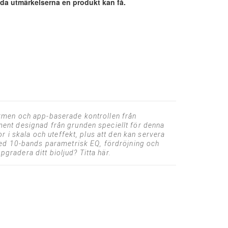
lda utmärkelserna en produkt kan få.
rmen och app-baserade kontrollen från
ent designad från grunden speciellt för denna
 i skala och uteffekt, plus att den kan servera
med 10-bands parametrisk EQ, fördröjning och
pgradera ditt bioljud? Titta här.