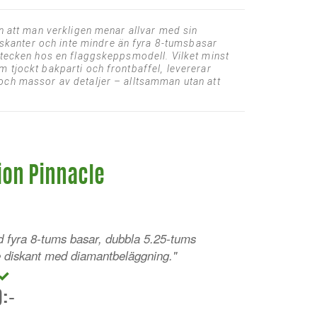
en att man verkligen menar allvar med sin
skanter och inte mindre än fyra 8-tumsbasar
netecken hos en flaggskeppsmodell. Vilket minst
 tjockt bakparti och frontbaffel, levererar
 och massor av detaljer – alltsamman utan att
tion Pinnacle
d fyra 8-tums basar, dubbla 5.25-tums
 diskant med diamantbeläggning."
:-