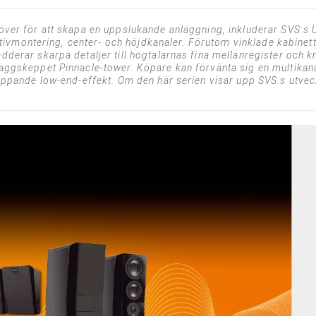
ver för att skapa en uppslukande anläggning, inkluderar SVS:s U
tativmontering, center- och höjdkanaler. Förutom vinklade kabinet
erar skarpa detaljer till högtalarnas fina mellanregister och kra
aggskeppet Pinnacle-tower. Köpare kan förvänta sig en multika
ppande low-end-effekt. Om den här serien visar upp SVS:s utveckl