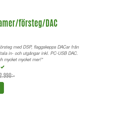
eamer/försteg/DAC
försteg med DSP, flaggskepps DACar från
tala in- och utgångar inkl. PC-USB DAC.
 mycket mycket mer!"
+
2.990:-