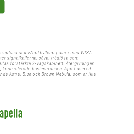
g trådlösa stativ/bokhyllehögtalare med WISA
ter signalkällorna, såväl trådlösa som
llas förstärkta 2-vägskabinett. Återgivningen
, kontrollerade basleveransen. App-baserad
ande Astral Blue och Brown Nebula, som är lika
Capella