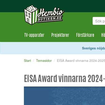
TV-apparater
Projektorer
Förstärkare
Hö
Sveriges nöjda
Start
Temasidor
EISA Award vinnarna 2024-2025
EISA Award vinnarna 2024