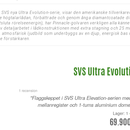
 SVS nya Ultra Evolution-serie, visar den amerikanske tillverkar
e högtalarlådan, förbättrade och genom ånga diamantcoatade di
sluta rörelseenergin), har Pinnacle-golvaren verkligen alla kän
v detaljarbetet i lådkonstruktionen med extra stagning och 25 mm
r, atmosfärisk ljudbild som underbyggs av en djup, energisk bas
de förstärkaren.
SVS Ultra Evolu
1 recension
"Flaggskeppet i SVS Ultra Elevation-serien me
mellanregister och 1-tums aluminium dome
Lager: 1
69.900