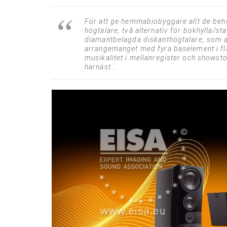
För att ge hemmabiobyggare allt de behö
högtalare, två alternativ för bokhylla/s
diamantbelagda diskanthögtalare, som add
arrangemanget med fyra baselement i fl
musikalitet i mellanregister och showsto
härnäst…