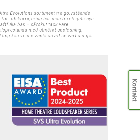
ltra Evolutions sortiment tre golvstående
t för tidskorrigering har man företagets nya
ftfulla bas – särskilt tack vare
nalsprestanda med utmärkt upplösning,
ing kan vi inte vänta på att se vart det går
Kontakt