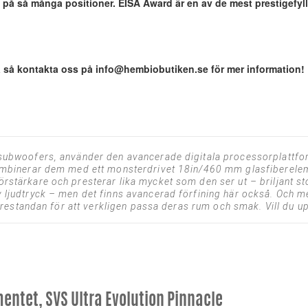
s på så många positioner. EISA Award är en av de mest prestigefyl
a så kontakta oss på
info@hembiobutiken.se
för mer information!
 subwoofers, använder den avancerade digitala processorplattfo
kombinerar dem med ett monsterdrivet 18in/460 mm glasfiberelem
stärkare och presterar lika mycket som den ser ut – briljant stor
 ljudtryck – men det finns avancerad förfining här också. Och 
 prestandan för att verkligen passa deras rum och smak. Vill du up
ntet, SVS Ultra Evolution Pinnacle