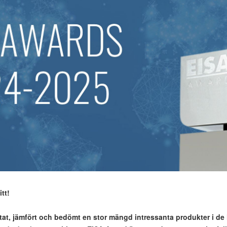
tt!
estat, jämfört och bedömt en stor mängd intressanta produkter i de 