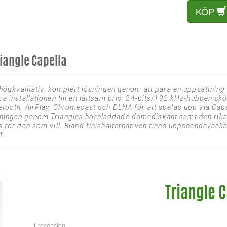
KÖP
riangle Capella
n högkvalitativ, komplett lösningen genom att para en uppsättnin
a installationen till en lättsam bris. 24-bits/192 kHz-hubben skö
etooth, AirPlay, Chromecast och DLNA för att spelas upp via Cape
ningen genom Triangles hornladdade domediskant samt den rika
s för den som vill. Bland finishalternativen finns uppseendeväck
..
Triangle 
1 recension