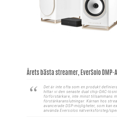
Årets bästa streamer, EverSolo DMP-
Det är inte ofta som en produkt definie
hittar vi den senaste dual chip-DAC-lö
förförstärkare, inte minst tillsammans m
förstärkaranslutningar. Kärnan hos stre
avancerade DSP-möjligheter, som kan exp
använda Eversolos nätverksförsteg/spelar