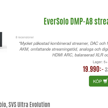
EverSolo DMP-A8 str
8 recensioner
"Mycket påkostad kombinerad streamer, DAC och 
AKM, omfattande streamingstöd, analoga och digi
HDMI ARC, balanserad XLR och
Lager: 5
19.990:-
2
KÖP
io, SVS Ultra Evolution