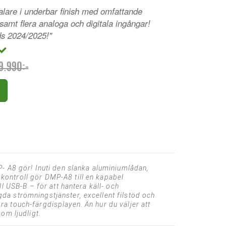
alare i underbar finish med omfattande
amt flera analoga och digitala ingångar!
s 2024/2025!"
9.990:-
- A8 gör! Inuti den slanka aluminiumlådan,
ontroll gör DMP-A8 till en kapabel
l USB-B – för att hantera käll- och
da strömningstjänster, excellent filstöd och
a touch-färgdisplayen. Än hur du väljer att
om ljudligt.