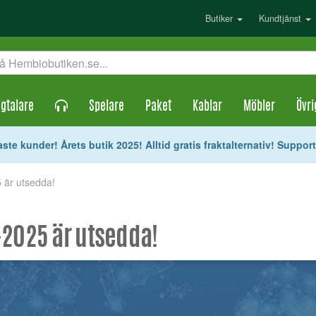
Butiker
Kundtjänst
gtalare
Spelare
Paket
Kablar
Möbler
Övri
ste kunder! Årets butik 2025! Alltid gratis fraktalternativ! Suppor
 är utsedda!
-2025 är utsedda!