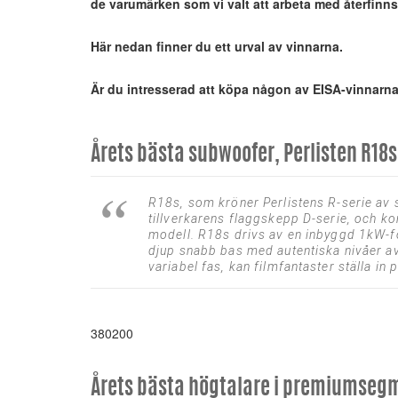
de varumärken som vi valt att arbeta med återfinn
Här nedan finner du ett urval av vinnarna.
Är du intresserad att köpa någon av EISA-vinnarn
Årets bästa subwoofer, Perlisten R18s
R18s, som kröner Perlistens R-serie av
tillverkarens flaggskepp D-serie, och 
modell. R18s drivs av en inbyggd 1kW-för
djup snabb bas med autentiska nivåer av
variabel fas, kan filmfantaster ställa in
380200
Årets bästa högtalare i premiumsegme