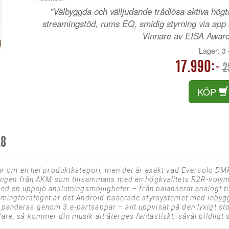
"Välbyggda och välljudande trådlösa aktiva högt
streamingstöd, rums EQ, smidig styrning via app s
Vinnare av EISA Award
Lager: 3
17.990:-
2
KÖP
A8
rar om en hel produktkategori, men det är exakt vad Eversolo DMP
sningen från AKM som tillsammans med en högkvalitets R2R-volymk
ed en uppsjö anslutningsmöjligheter – från balanserat analogt til
amingförsteget är det Android-baserade styrsystemet med inbygg
anderas genom 3:e-partsappar – allt uppvisat på den lyxigt stor
e, så kommer din musik att återges fantastiskt, såväl bildligt s