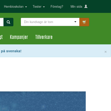
Hembioskolan
Tester
Företag?
Min sida
Din kundvagn är tom
gt
Kampanjer
Tillverkare
S
×
t på svenska!