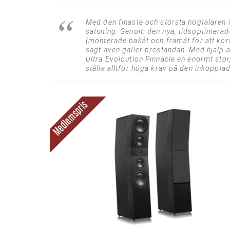
Med den finaste och största högtalaren i
satsning. Genom den nya, tidsoptimerad
(monterade bakåt och framåt för att kort
sagt även gäller prestandan. Med hjälp a
Ultra Evoloution Pinnacle en enormt sto
ställa alltför höga krav på den inkoppla
Medlemspris