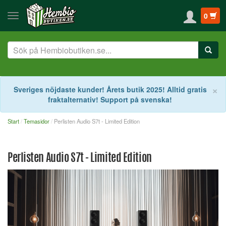
0
S
×
Sveriges nöjdaste kunder! Årets butik 2025! Alltid gratis
fraktalternativ! Support på svenska!
Start
Temasidor
Perlisten Audio S7t - Limited Edition
Perlisten Audio S7t - Limited Edition