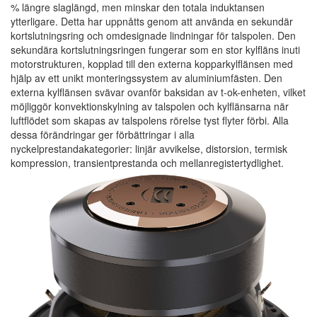
% längre slaglängd, men minskar den totala induktansen
ytterligare. Detta har uppnåtts genom att använda en sekundär
kortslutningsring och omdesignade lindningar för talspolen. Den
sekundära kortslutningsringen fungerar som en stor kylfläns inuti
motorstrukturen, kopplad till den externa kopparkylflänsen med
hjälp av ett unikt monteringssystem av aluminiumfästen. Den
externa kylflänsen svävar ovanför baksidan av t-ok-enheten, vilket
möjliggör konvektionskylning av talspolen och kylflänsarna när
luftflödet som skapas av talspolens rörelse tyst flyter förbi. Alla
dessa förändringar ger förbättringar i alla
nyckelprestandakategorier: linjär avvikelse, distorsion, termisk
kompression, transientprestanda och mellanregistertydlighet.