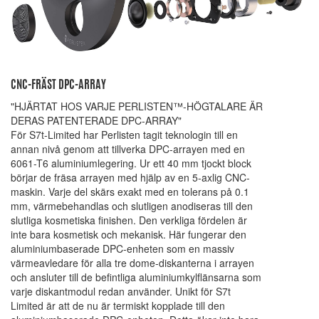
CNC-FRÄST DPC-ARRAY
"HJÄRTAT HOS VARJE PERLISTEN™-HÖGTALARE ÄR
DERAS PATENTERADE DPC-ARRAY"
För S7t-Limited har Perlisten tagit teknologin till en
annan nivå genom att tillverka DPC-arrayen med en
6061-T6 aluminiumlegering. Ur ett 40 mm tjockt block
börjar de fräsa arrayen med hjälp av en 5-axlig CNC-
maskin. Varje del skärs exakt med en tolerans på 0.1
mm, värmebehandlas och slutligen anodiseras till den
slutliga kosmetiska finishen. Den verkliga fördelen är
inte bara kosmetisk och mekanisk. Här fungerar den
aluminiumbaserade DPC-enheten som en massiv
värmeavledare för alla tre dome-diskanterna i arrayen
och ansluter till de befintliga aluminiumkylflänsarna som
varje diskantmodul redan använder. Unikt för S7t
Limited är att de nu är termiskt kopplade till den