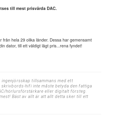
tses till mest prisvärda DAC.
ar från hela 29 olika länder. Dessa har gemensamt
dator, till ett väldigt lågt pris...rena fyndet!
tt ingenjörsskap tillsammans med ett
 skrivbords-hifi inte måste betyda den fattiga
C/hörlursförstärkare eller digitalt försteg.
t! Bäst av allt är att allt detta sker till ett