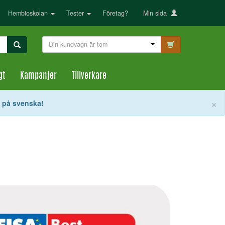
Hembioskolan
Tester
Företag?
Min sida
Din kundvagn är tom
gt
Kampanjer
Tillverkare
S
×
t på svenska!