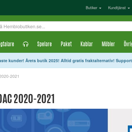
Butiker
Kundtjänst
gtalare
Spelare
Paket
Kablar
Möbler
Övri
ste kunder! Årets butik 2025! Alltid gratis fraktalternativ! Suppor
 2020-2021
 DAC 2020-2021