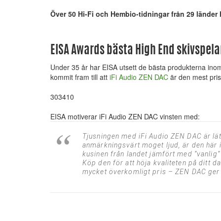
Över 50 Hi-Fi och Hembio-tidningar från 29 länder 
EISA Awards bästa High End skivspel
Under 35 år har EISA utsett de bästa produkterna inom
kommit fram till att
iFi Audio ZEN DAC
är den mest prisvä
303410
EISA motiverar iFi Audio ZEN DAC vinsten med:
Tjusningen med iFi Audio ZEN DAC är lät
anmärkningsvärt moget ljud, är den här i
kusinen från landet jämfört med ”vanlig” 
Köp den för att höja kvaliteten på ditt dat
mycket överkomligt pris – ZEN DAC ger f