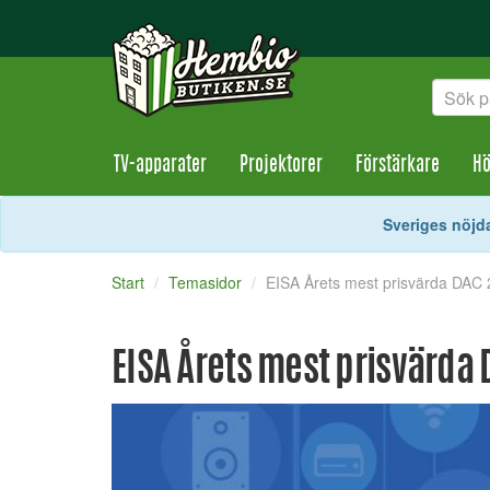
TV-apparater
Projektorer
Förstärkare
Hö
Sveriges nöjda
Start
Temasidor
EISA Årets mest prisvärda DAC
EISA Årets mest prisvärda