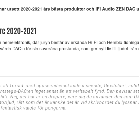
har utsett 2020-2021 års bästa produkter och iFi Audio ZEN DAC u
are 2020-2021
 hemelektronik, där juryn består av erkända Hi-Fi och Hembio-tidning
rda DAC:n för sin suveräna prestanda, som ger nytt liv till ljudet från din 
t att förstå: med uppseendeväckande utseende, flexibilitet, soli
ntstegs-DAC:en inget annat än ett veritabelt fynd. Den bevisar att
hifi. Nej, det här är en dräpare, vare sig du använder den som DA
orljud, rätt som det är kanske det är vid skrivbordet du lyssnar mes
antastisk valuta för pengarna.