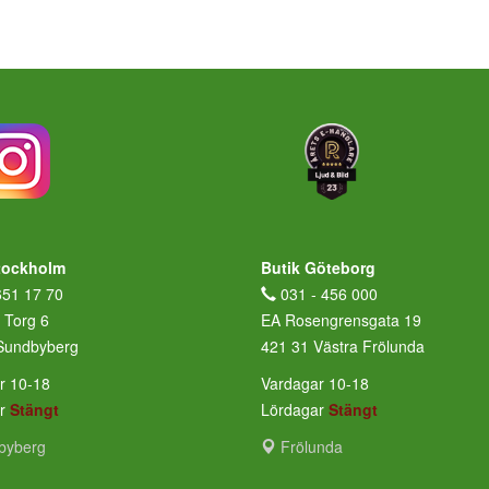
tockholm
Butik Göteborg
651 17 70
031 - 456 000
 Torg 6
EA Rosengrensgata 19
Sundbyberg
421 31 Västra Frölunda
r 10-18
Vardagar 10-18
ar
Stängt
Lördagar
Stängt
byberg
Frölunda