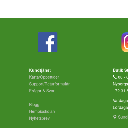
Kundtjänst
Butik S
Karta/Öppettider
08 - 
Support/Returformulär
Nybergs
Frågor & Svar
172 31 
Vardaga
Blogg
Lördag
Hembioskolan
Sund
Nyhetsbrev