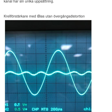
kanal har sin unika uppsättning.
Krellförstärkare med iBias utan övergångsdistortion