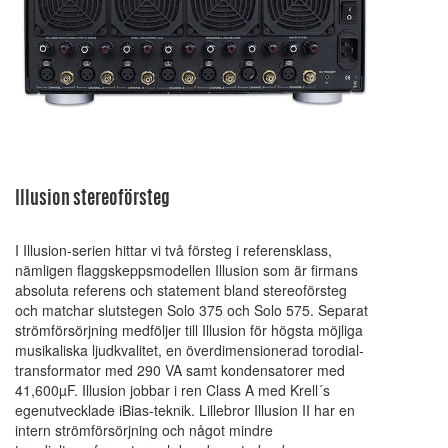
Illusion stereoförsteg
I Illusion-serien hittar vi två försteg i referensklass,
nämligen flaggskeppsmodellen Illusion som är firmans
absoluta referens och statement bland stereoförsteg
och matchar slutstegen Solo 375 och Solo 575. Separat
strömförsörjning medföljer till Illusion för högsta möjliga
musikaliska ljudkvalitet, en överdimensionerad torodial-
transformator med 290 VA samt kondensatorer med
41,600µF. Illusion jobbar i ren Class A med Krell´s
egenutvecklade iBias-teknik. Lillebror Illusion II har en
intern strömförsörjning och något mindre