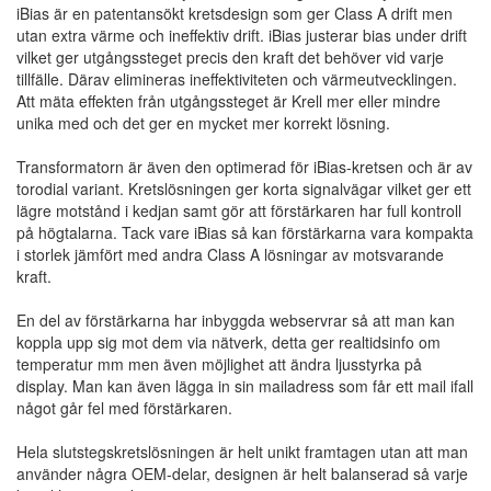
iBias är en patentansökt kretsdesign som ger Class A drift men
utan extra värme och ineffektiv drift. iBias justerar bias under drift
vilket ger utgångssteget precis den kraft det behöver vid varje
tillfälle. Därav elimineras ineffektiviteten och värmeutvecklingen.
Att mäta effekten från utgångssteget är Krell mer eller mindre
unika med och det ger en mycket mer korrekt lösning.
Transformatorn är även den optimerad för iBias-kretsen och är av
torodial variant. Kretslösningen ger korta signalvägar vilket ger ett
lägre motstånd i kedjan samt gör att förstärkaren har full kontroll
på högtalarna. Tack vare iBias så kan förstärkarna vara kompakta
i storlek jämfört med andra Class A lösningar av motsvarande
kraft.
En del av förstärkarna har inbyggda webservrar så att man kan
koppla upp sig mot dem via nätverk, detta ger realtidsinfo om
temperatur mm men även möjlighet att ändra ljusstyrka på
display. Man kan även lägga in sin mailadress som får ett mail ifall
något går fel med förstärkaren.
Hela slutstegskretslösningen är helt unikt framtagen utan att man
använder några OEM-delar, designen är helt balanserad så varje