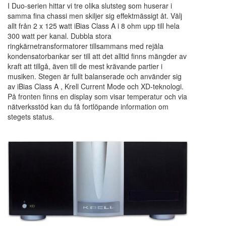
I Duo-serien hittar vi tre olika slutsteg som huserar i
samma fina chassi men skiljer sig effektmässigt åt. Välj
allt från 2 x 125 watt iBias Class A i 8 ohm upp till hela
300 watt per kanal. Dubbla stora
ringkärnetransformatorer tillsammans med rejäla
kondensatorbankar ser till att det alltid finns mängder av
kraft att tillgå, även till de mest krävande partier i
musiken. Stegen är fullt balanserade och använder sig
av iBias Class A , Krell Current Mode och XD-teknologi.
På fronten finns en display som visar temperatur och via
nätverksstöd kan du få fortlöpande information om
stegets status.