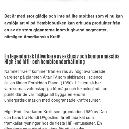
Det är med stor glädje och inte så lite stolthet som vi nu kan
avslöja att vi på Hembiobutiken kan erbjuda produkter från
en av de stora giganterna inom high-end segmentet,
nämligen Amerikanska Krell!
En legendarisk tillverkare av exklusiv och kompromisslös
High End hifi- och hembiounderhållning
Namnet ”Krell” kommer från en ras av högt avancerade
varelser på planeten Altair IV som skildrades i science
fiction filmen Forbidden Planet (1956). I filmen så har
varelsernas vetenskapliga förmåga och teknologi nått en
punkt där de var möjliga att bygga en enorm
underjordisk maskin med obegränsade kraftresurser.
High-End tillverkaren Krell, som grundades 1980 av Dan
och hans fru Rondi DÁgostino, är ett fabrikat som
framkallar rysningar hos de flesta HiFi-entusiaster. En
tillverkare som gjord sig känd för att tillverka