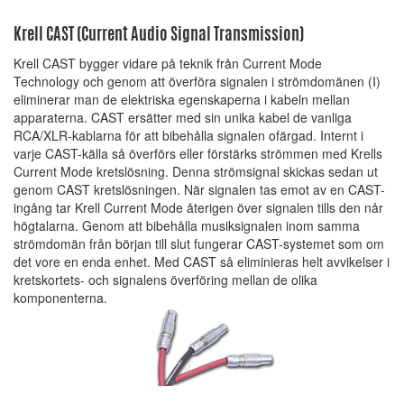
Krell CAST (Current Audio Signal Transmission)
Krell CAST bygger vidare på teknik från Current Mode
Technology och genom att överföra signalen i strömdomänen (I)
eliminerar man de elektriska egenskaperna i kabeln mellan
apparaterna. CAST ersätter med sin unika kabel de vanliga
RCA/XLR-kablarna för att bibehålla signalen ofärgad. Internt i
varje CAST-källa så överförs eller förstärks strömmen med Krells
Current Mode kretslösning. Denna strömsignal skickas sedan ut
genom CAST kretslösningen. När signalen tas emot av en CAST-
ingång tar Krell Current Mode återigen över signalen tills den når
högtalarna. Genom att bibehålla musiksignalen inom samma
strömdomän från början till slut fungerar CAST-systemet som om
det vore en enda enhet. Med CAST så eliminieras helt avvikelser i
kretskortets- och signalens överföring mellan de olika
komponenterna.