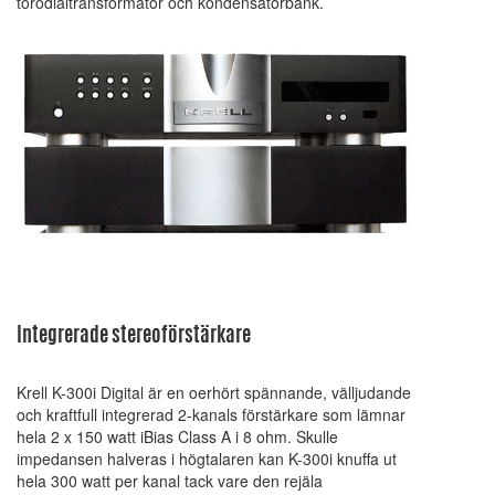
torodialtransformator och kondensatorbank.
Integrerade stereoförstärkare
Krell K-300i Digital är en oerhört spännande, välljudande
och kraftfull integrerad 2-kanals förstärkare som lämnar
hela 2 x 150 watt iBias Class A i 8 ohm. Skulle
impedansen halveras i högtalaren kan K-300i knuffa ut
hela 300 watt per kanal tack vare den rejäla