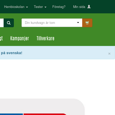
Hembioskolan
Tester
Företag?
Min sida
Din kundvagn är tom
gt
Kampanjer
Tillverkare
S
×
t på svenska!