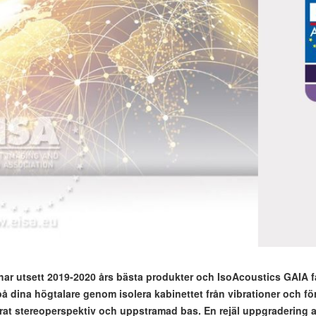
har utsett 2019-2020 års bästa produkter och IsoAcoustics GAIA få
på dina högtalare genom isolera kabinettet från vibrationer och för
ättrat stereoperspektiv och uppstramad bas. En rejäl uppgraderin