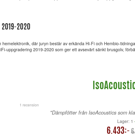
g 2019-2020
 hemelektronik, där juryn består av erkända Hi-Fi och Hembio-tidning
iFi-uppgradering 2019-2020 som ger ett avsevärt sänkt brusgolv, förbä
IsoAcoustic
1 recension
"Dämpfötter från IsoAcoustics som klar
Lager: 1
6.433:-
6