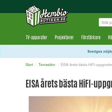
TV-apparater
Projektorer
Förstärkare
Hö
Sveriges nöjda
Start
Temasidor
EISA årets bästa HiFI-uppgrade
EISA årets bästa HiFI-upp