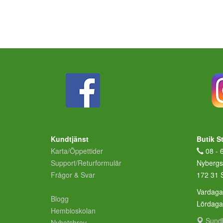
Kundtjänst
Butik S
Karta/Öppettider
08 - 
Support/Returformulär
Nybergs
Frågor & Svar
172 31 
Vardaga
Blogg
Lördag
Hembioskolan
Sund
Nyhetsbrev