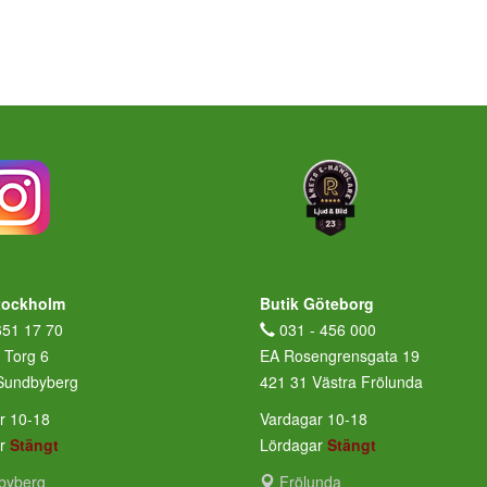
tockholm
Butik Göteborg
651 17 70
031 - 456 000
 Torg 6
EA Rosengrensgata 19
Sundbyberg
421 31 Västra Frölunda
r 10-18
Vardagar 10-18
ar
Stängt
Lördagar
Stängt
byberg
Frölunda