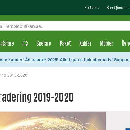
Butiker
Kundtjänst
gtalare
Spelare
Paket
Kablar
Möbler
Övri
ste kunder! Årets butik 2025! Alltid gratis fraktalternativ! Suppor
ring 2019-2020
gradering 2019-2020