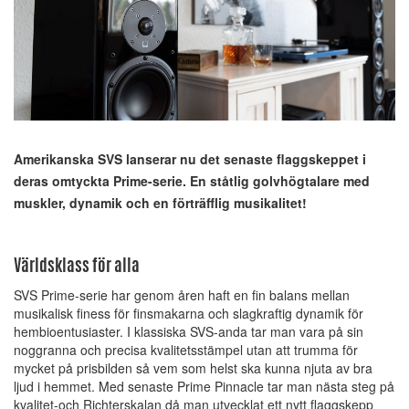
Amerikanska SVS lanserar nu det senaste flaggskeppet i
deras omtyckta Prime-serie. En ståtlig golvhögtalare med
muskler, dynamik och en förträfflig musikalitet!
Världsklass för alla
SVS Prime-serie har genom åren haft en fin balans mellan
musikalisk finess för finsmakarna och slagkraftig dynamik för
hembioentusiaster. I klassiska SVS-anda tar man vara på sin
noggranna och precisa kvalitetsstämpel utan att trumma för
mycket på prisbilden så vem som helst ska kunna njuta av bra
ljud i hemmet. Med senaste Prime Pinnacle tar man nästa steg på
kvalitet-och Richterskalan då man utvecklat ett nytt flaggskepp