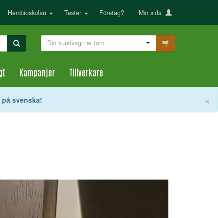
Hembioskolan
Tester
Företag?
Min sida
Din kundvagn är tom
gt
Kampanjer
Tillverkare
S
×
t på svenska!