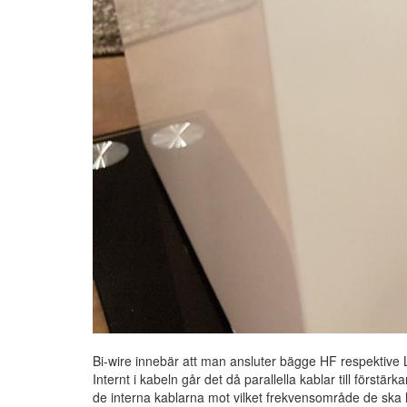
Bi-wire innebär att man ansluter bägge HF respektive L
Internt i kabeln går det då parallella kablar till förs
de interna kablarna mot vilket frekvensområde de ska