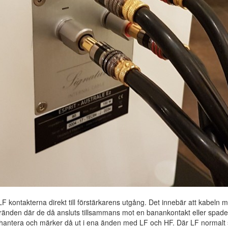
F kontakterna direkt till förstärkarens utgång. Det innebär att kabeln 
tärkaränden där de då ansluts tillsammans mot en banankontakt eller spad
 hantera och märker då ut i ena änden med LF och HF. Där LF normalt s