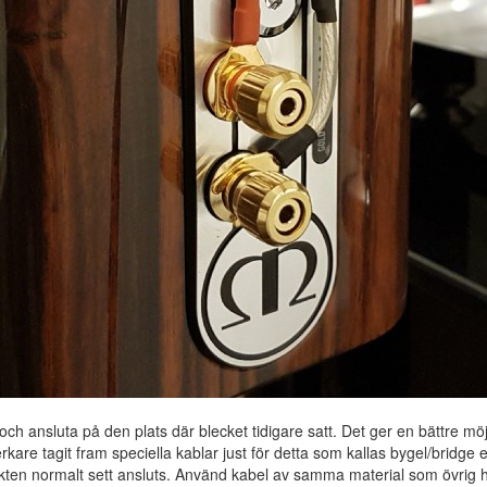
l och ansluta på den plats där blecket tidigare satt. Det ger en bättre mö
erkare tagit fram speciella kablar just för detta som kallas bygel/bridge 
akten normalt sett ansluts. Använd kabel av samma material som övrig h