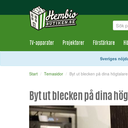
TV-apparater
Projektorer
Förstärkare
Hö
Sveriges nöjda
Start
Temasidor
Byt ut blecken på dina högtalare
Byt ut blecken på dina hög