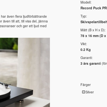
Modell:
Record Puck P
Typ:
har även flera ljudförbättrande
även till att, till viss del, jämna
Skivspelartillbe
esonanser och ger ett ljud med
Mått (B x H x D):
78 x 16 mm (D x
Vikt:
0.2 Kg
Garanti:
3 års garanti
(för
Färger
Silver