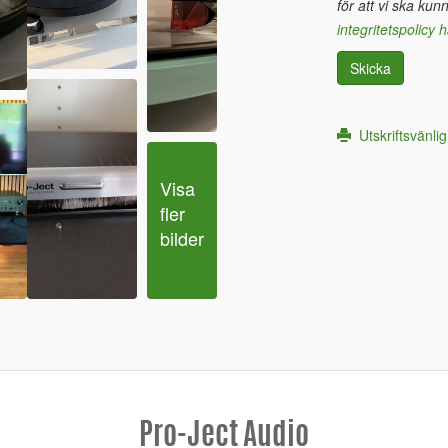
för att vi ska kun
integritetspolicy h
Skicka
Utskriftsvänlig
Visa 
fler 
bilder
Pro-Ject Audio