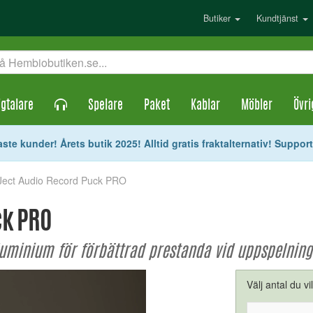
Butiker
Kundtjänst
gtalare
Spelare
Paket
Kablar
Möbler
Övri
ste kunder! Årets butik 2025! Alltid gratis fraktalternativ! Suppor
-Ject Audio Record Puck PRO
ck PRO
luminium för förbättrad prestanda vid uppspelning 
Välj antal du vi