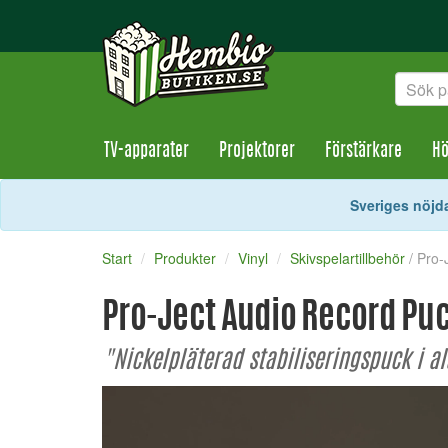
TV-apparater
Projektorer
Förstärkare
Hö
Sveriges nöjda
Start
Produkter
Vinyl
Skivspelartillbehör
/ Pro
Pro-Ject Audio Record Pu
"Nickelpläterad stabiliseringspuck i a