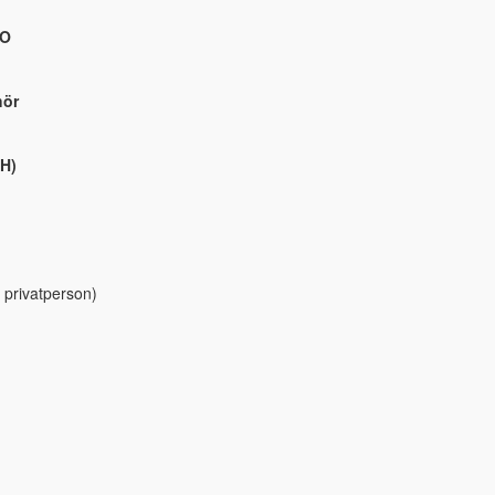
RO
hör
 H)
 privatperson)