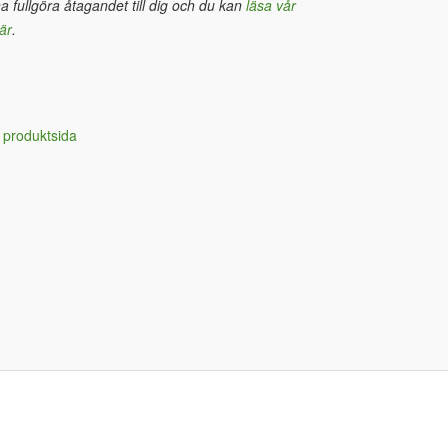
na fullgöra åtagandet till dig och du kan
läsa vår
är
.
 produktsida