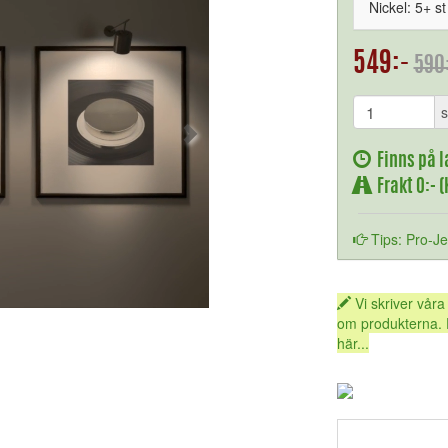
Nickel: 5+ st
549:-
590
s
Finns på l
Frakt 0:- 
Tips: Pro-J
Vi skriver våra
om produkterna. 
här...