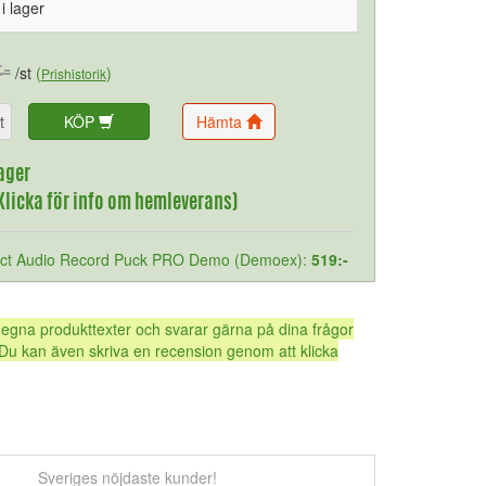
 i lager
:-
/st
(
)
Prishistorik
t
KÖP
Hämta
ager
(Klicka för info om hemleverans)
ect Audio Record Puck PRO Demo (Demoex):
519:-
 egna produkttexter och svarar gärna på dina frågor
Du kan även skriva en recension genom att klicka
Sveriges nöjdaste kunder!