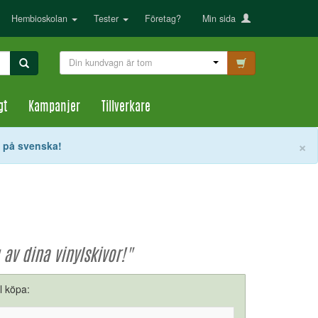
Hembioskolan
Tester
Företag?
Min sida
Din kundvagn är tom
gt
Kampanjer
Tillverkare
S
×
t på svenska!
av dina vinylskivor!"
ll köpa: