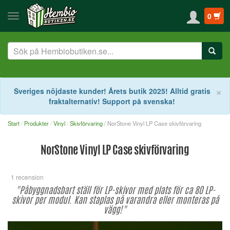
0
S
×
Sveriges nöjdaste kunder! Årets butik 2025! Alltid gratis
fraktalternativ! Support på svenska!
Start
Produkter
Vinyl
Skivförvaring
/ NorStone Vinyl LP Case skivförvaring
NorStone Vinyl LP Case skivförvaring
1 recension
"Påbyggnadsbart ställ för LP-skivor med plats för ca 80 LP-
skivor per modul. Kan staplas på varandra eller monteras på
vägg!"