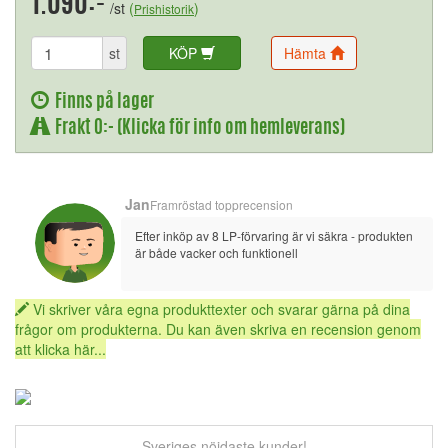
1.090:-
/st
(
)
Prishistorik
st
KÖP
Hämta
Finns på lager
Frakt 0:- (Klicka för info om hemleverans)
Jan
Framröstad topprecension
Efter inköp av 8 LP-förvaring är vi säkra - produkten 
är både vacker och funktionell
Vi skriver våra egna produkttexter och svarar gärna på dina
frågor om produkterna. Du kan även skriva en recension genom
att klicka här...
Sveriges nöjdaste kunder!