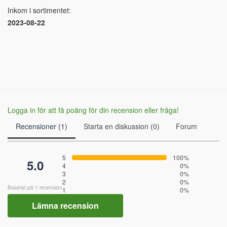
Inkom i sortimentet:
2023-08-22
Logga in för att få poäng för din recension eller fråga!
Recensioner (1)
Starta en diskussion (0)
Forum
5
100%
5.0
4
0%
3
0%
2
0%
Baserat på 1 recension
1
0%
Lämna recension