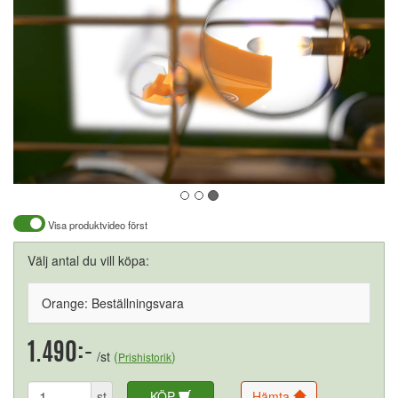
Visa produktvideo först
Välj antal du vill köpa:
Orange: Beställningsvara
1.490:-
/st
(
)
Prishistorik
st
KÖP
Hämta