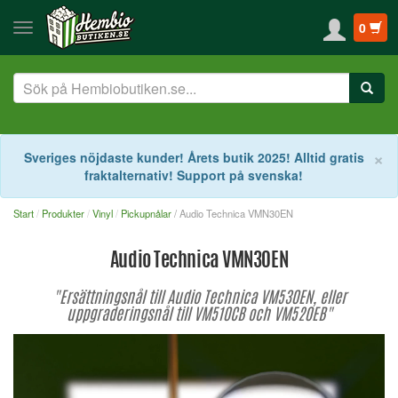
0
S
×
Sveriges nöjdaste kunder! Årets butik 2025! Alltid gratis
fraktalternativ! Support på svenska!
Start
Produkter
Vinyl
Pickupnålar
/ Audio Technica VMN30EN
Audio Technica VMN30EN
"Ersättningsnål till Audio Technica VM530EN, eller
uppgraderingsnål till VM510CB och VM520EB"