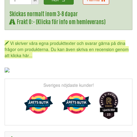
Skickas normalt inom 3-8 dagar
Frakt 0:- (Klicka för info om hemleverans)
Vi skriver våra egna produkttexter och svarar gärna på dina
frågor om produkterna. Du kan även skriva en recension genom
att klicka här...
Sveriges nöjdaste kunder!